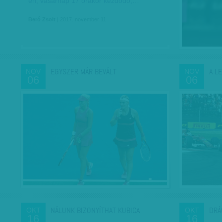
én, vasárnap 17 órakor kezdődő,…
Beró Zsolt
| 2017. november 11.
EGYSZER MÁR BEVÁLT
A L
NOV
NOV
06
06
NÁLUNK BIZONYÍTHAT KUBICA
DRÁ
OKT
OKT
16
16