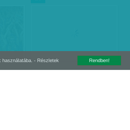
-k használatába.
- Részletek
Rendben!
ZÉLÉN
AZ URALKODÓ ÉS A TRÓNKÖVETELŐK
OKT
07