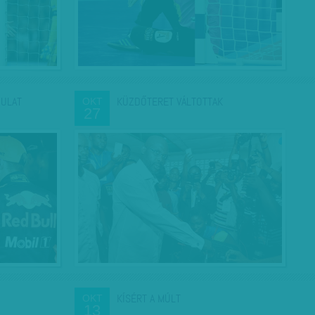
DULAT
KÜZDŐTERET VÁLTOTTAK
OKT
27
KÍSÉRT A MÚLT
OKT
13