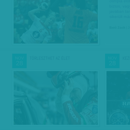
olimpia elő
biztos, va
javában tar
sikerült m
Beró Zsolt
| 2
TÖRLESZTHET AZ ÉLET
KEZ
NOV
NOV
28
28