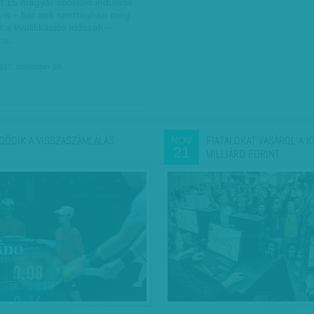
tt 15 magyar sportoló indulása
gyis – bár sok sportágban még
t a kvalifikációs időszak –
áris…
017. november 28.
DŐDIK A VISSZASZÁMLÁLÁS
FIATALOKAT VÁSÁROL A 
NOV
21
MILLIÁRD FORINT…