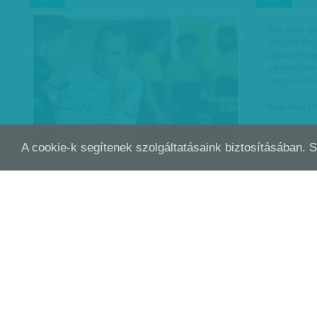
Bár idén e
olimpia Bu
(sport)veze
„részletek
vagyis mi
Beró Zsolt
| 2
A cookie-k segítenek szolgáltatásaink biztosításában. 
NEM VÉNEMBER
AZ 
OKT
OKT
13
13
Nem sok la
a csúcson 
mindenképp
72 éves né
azaz a baj
Beró Zsolt
| 2