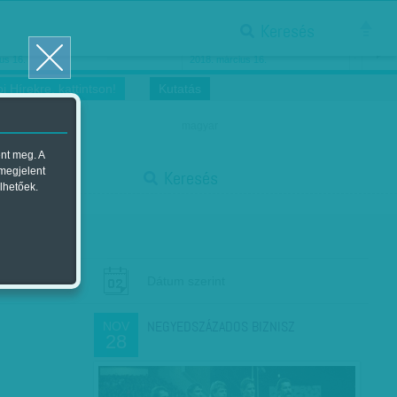
Keresés
ősnők nőnapra
Megtáncoltatott Oscar-szobor
us 16.
2018. március 16.
i Hírekre, kattintson!
Kutatás
magyar
ent meg. A
start
 megjelent
Keresés
lhetőek.
stop
Dátum szerint
NEGYEDSZÁZADOS BIZNISZ
NOV
28