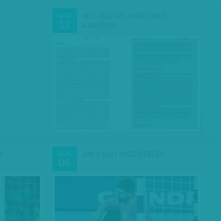
HETI ABSZURD: KARÁCSONYI
NOV
12
AJÁNDÉKOK
N
JÖN A NAGY VISSZATÉRÉS?
NOV
06