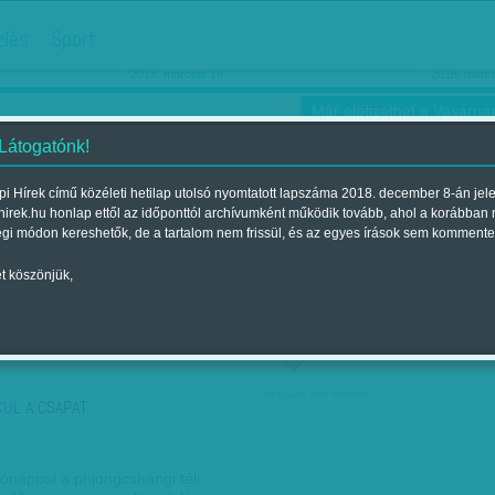
hirdetés
zlés
Sport
Ha még egyszer nyolcvanéves…
Barbie-h
2018. március 16.
2018. márci
Már előfizethet a Vasárnap
 Látogatónk!
i Hírek című közéleti hetilap utolsó nyomtatott lapszáma 2018. december 8-án jel
hirek.hu honlap ettől az időponttól archívumként működik tovább, ahol a korábban
ókusz
Szerintem
Ízlés
Sport
égi módon kereshetők, de a tartalom nem frissül, és az egyes írások sem kommente
t köszönjük,
ző szerint
Címke szerint
társadalmi célú hirdetés
KUL A CSAPAT
hónappal a phjongcshangi téli