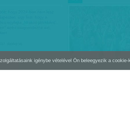
ldőlt, hogy 2024-ben nem lesz
dapesten, úgy fest, hogy a
tés egyfajta „kirakós játékként”,
ben” azért megrendezné azt,
ndent…
017. október 16.
Szolgáltatásaink igénybe vételével Ön beleegyezik a cookie
IDEÁLIS TŰZOLTÓ
MESSIÉK A SZAKADÉK S
OKT
07
bdarúgóedző képes arra, hogy
szálljon ki, ám Jupp Heynckes
en közéjük tartozott. A most
met tréner 2013-ban triplázás,
nokság, a…
017. október 13.