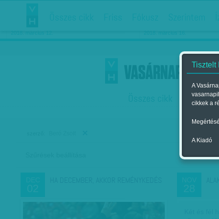
Összes cikk
Friss
Fókusz
Szerintem
Í
Chipekkel a rák ellen
Párkapcsolati matiné
2018. március 12.
2018. március 16.
Tisztelt
A Vasárnap
vasarnapi
Összes cikk
Friss
F
cikkek a r
Megértésé
Beró Zsolt
szerző:
A Kiadó
Szűrések beállítása
Szer
HA DECEMBER, AKKOR REMÉNYKEDÉS
ALA
DEC
NOV
02
28
Két és fél 