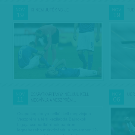
KI NEM JUTÓK VB-JE
TUD
NOV
NOV
19
19
CSAPATKAPITÁNYA NÉLKÜL KELL
UGR
NOV
NOV
11
06
MEGVÍVJA A VESZPRÉM…
Csapatkapitánya nélkül kell megvívja a
Veszprém a férfi kézilabda Bajnokok
Ligája csoportkörének papíron
legnehezebb mérkőzését, a november 12-