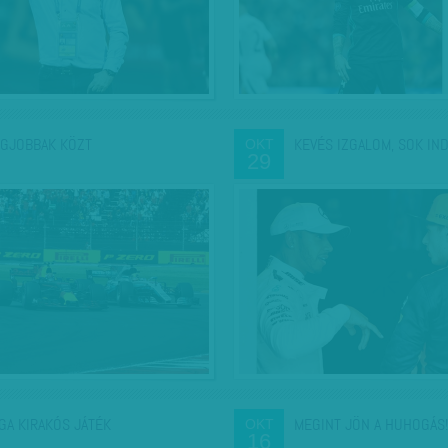
EGJOBBAK KÖZT
KEVÉS IZGALOM, SOK IN
OKT
29
GA KIRAKÓS JÁTÉK
MEGINT JÖN A HUHOGÁS!
OKT
16