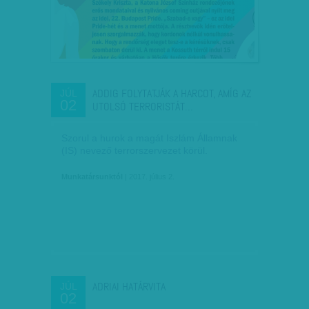
ADDIG FOLYTATJÁK A HARCOT, AMÍG AZ
JÚL
02
UTOLSÓ TERRORISTÁT…
Szorul a hurok a magát Iszlám Államnak
(IS) nevező terrorszervezet körül.
Munkatársunktól
| 2017. július 2.
ADRIAI HATÁRVITA
JÚL
02