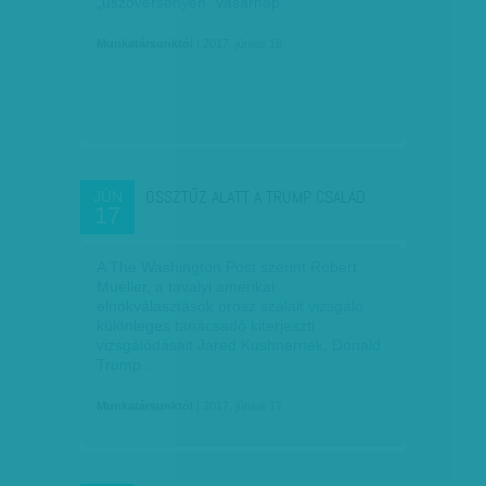
„úszóversenyén” vasárnap.
Munkatársunktól
| 2017. június 18.
ÖSSZTŰZ ALATT A TRUMP CSALÁD
JÚN
17
A The Washington Post szerint Robert
Mueller, a tavalyi amerikai
elnökválasztások orosz szálait vizsgáló
különleges tanácsadó kiterjeszti
vizsgálódásait Jared Kushnernek, Donald
Trump…
Munkatársunktól
| 2017. június 17.