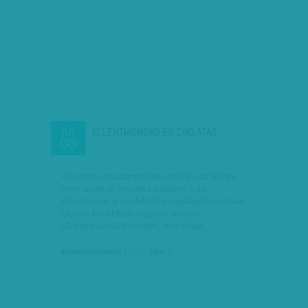
ELLENTMONDÁS ÉS ZAKLATÁS
JÚL
08
A veronai busztragédia sofőrje azt állítja:
nem aludt el vezetés közben – ez
ellentmond a szakértői megállapításoknak.
Ugyan korábban nagyon súlyos
alvászavarral kezelték, ami miatt…
Munkatársunktól
| 2017. július 8.