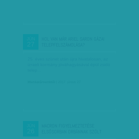
HOL VAN MÁR ARIEL SARON GÁZAI
JÚN
27
TELEPFELSZÁMOLÁSA?
25 éves szünet után újra hivatalosan, az
izraeli kormány jóváhagyásával épül zsidó
telep…
Munkatársunktól
| 2017. június 27.
MACRON FIGYELMEZTETÉSE
JÚN
26
ELSŐSORBAN ORBÁNNAK SZÓLT