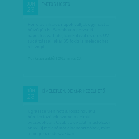
TARTÓS HŐSÉG
JÚN
23
Forró és viharos napok váltják egymást a
hétvégén is. Szombaton perzselő
napsütés várható, kánikulával és erős UV-
sugárzással, akár 35 fokig is melegedhet
a levegő.
Munkatársunktól
| 2017. június 23.
KÍMÉLETLEN, DE MÁR KEZELHETŐ
JÚN
23
Ugrásszerűen nőtt a rosszindulatú
bőrelváltozások száma az elmúlt
évtizedekben. Csak tíz év alatt másfélszer
annyi új melanómát diagnosztizáltak, mint
a megelőző időszakban.…