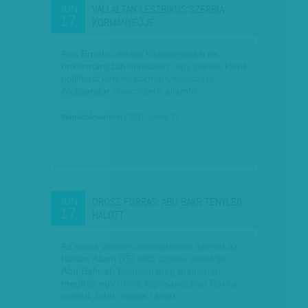
VÁLLALTAN LESZBIKUS SZERBIA
JÚN
17
KORMÁNYFŐJE
Ana Brnabic eddigi közigazgatási és
önkormányzati minisztert, egy párton kívüli
politikust kért fel kormányalakításra
Aleksandar Vucic szerb államfő.
Munkatársunktól
| 2017. június 17.
OROSZ FORRÁS: ABU BAKR TÉNYLEG
JÚN
17
HALOTT
Az orosz védelmi minisztérium szerint az
Iszlám Állam (IS) első számú vezetője,
Abu Bakr al- Bagdadi még májusban
meghalt egy orosz légicsapásban Rakka
mellett, több magas rangú…