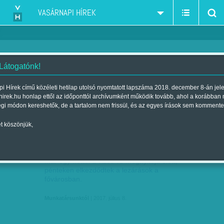
VASÁRNAPI HÍREK
 Látogatónk!
Munkatársunktól
szerző:
i Hírek című közéleti hetilap utolsó nyomtatott lapszáma 2018. december 8-án jel
hirek.hu honlap ettől az időponttól archívumként működik tovább, ahol a korábban
égi módon kereshetők, de a tartalom nem frissül, és az egyes írások sem kommente
t köszönjük,
LEZÁRÁSOK A VIZES VB MIATT
JÚL
08
Már egy héttel a vizes vb megnyitója előtt,
pénteken elkezdődtek a lezárások a
fővárosban.
Munkatársunktól
| 2017. július 8.