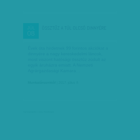
ÖSSZTŰZ A TÚL OLCSÓ DINNYÉRE
JÚL
08
Évek óta hirdetnek 99 forintos akciókat a
dinnyére a nagy kereskedelmi láncok,
most viszont hatósági össztűz zúdult az
egyik áruházra emiatt. A Nemzeti
Agrárgazdasági Kamara…
Munkatársunktól
| 2017. július 8.
társadalmi célú hirdetés