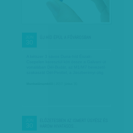
ÚJ HÍD ÉPÜL A FŐVÁROSBAN
JÚN
30
A kétszer 3 sávos Duna-híd Észak-
Csepelen keresztül köti össze a Galvani út
vonalában Dél-Budát, az M1/M7 bevezető
szakaszát Dél-Pesttel, a Jászberényi útig.
Munkatársunktól
| 2017. június 30.
ELŐZETESBEN AZ ISMERT ÜGYÉSZ ÉS
JÚN
30
HÁROM HIVATÁSOS…