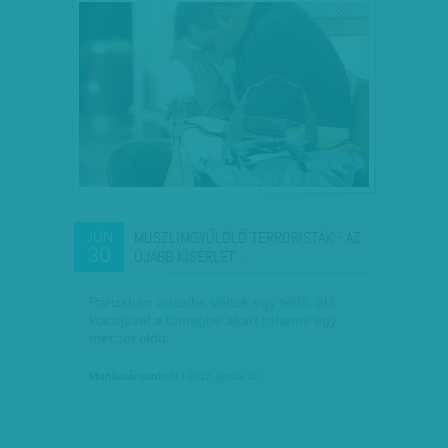
MUSZLIMGYŰLÖLŐ TERRORISTÁK - AZ
JÚN
30
ÚJABB KÍSÉRLET…
Párizsban őrizetbe vettek egy férfit, aki
kocsijával a tömegbe akart rohanni egy
mecset előtt.
Munkatársunktól
| 2017. június 30.