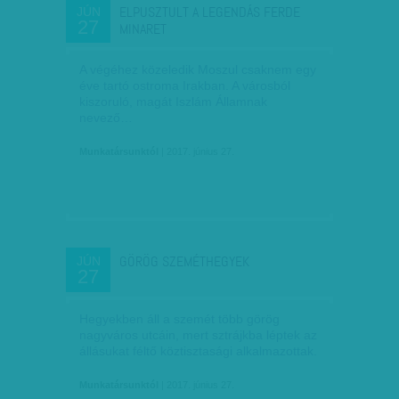
ELPUSZTULT A LEGENDÁS FERDE
JÚN
27
MINARET
A végéhez közeledik Moszul csaknem egy
éve tartó ostroma Irakban. A városból
kiszoruló, magát Iszlám Államnak
nevező…
Munkatársunktól
| 2017. június 27.
GÖRÖG SZEMÉTHEGYEK
JÚN
27
Hegyekben áll a szemét több görög
nagyváros utcáin, mert sztrájkba léptek az
állásukat féltő köztisztasági alkalmazottak.
Munkatársunktól
| 2017. június 27.