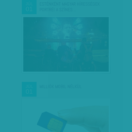
ESTÉNKÉNT MAGYAR HÍRESSÉGEK
JÚL
01
PORTRÉI A SZÍNES…
MILLIÓK MOBIL NÉLKÜL
JÚL
01