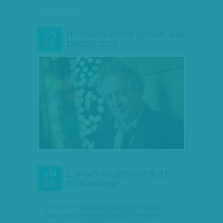
FOLYTATÁSRA KÉSZEN - JORDÁN TAMÁS
JÚN
18
TOVÁBB IGAZGAT
2. SWIMATHON: ADOMÁNYGYŰJTŐ
JÚN
18
ÚSZÁS VASÁRNAP
Csaknem kétszázan vesznek részt a 2.
Swimathon adománygyűjtő kampány