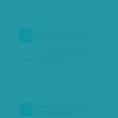
Munkatársunktól
| 2017. június 23.
MA ESTE LESZ A HAGYOMÁNYOS
JÚN
20
BUDAPESTI, SZABADSÁG TÉRI…
„Je suis civil” – éneklés Fischer Ádámmal
Munkatársunktól
| 2017. június 20.
A HORVÁT, A GÖRÖG, AZ OLASZ
JÚN
18
TENGERPART, VALAMINT A…