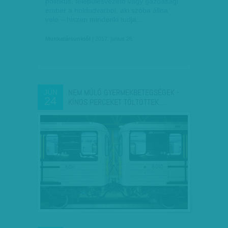
politikus, településvezető vagy gazdasági
ember a holdudvarból, aki szóba állna
vele – hiszen mindenki tudja:…
Munkatársunktól
| 2017. június 26.
NEM MÚLÓ GYERMEKBETEGSÉGEK -
JÚN
24
KÍNOS PERCEKET TÖLTÖTTEK…