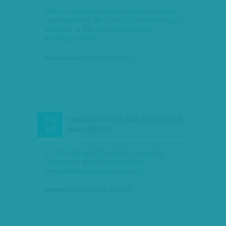
54% – a lakosság ekkora hányada tervez
nyaralást idén, de csak 10 százalék megy
külföldre, a GfK országos, ezerfős
kutatása szerint.
Munkatársunktól
| 2017. június 18.
SANGHAJ, DISNEYLAND: ÓRIÁSI SIKER,
JÚN
18
MÁRIS BŐVÍTIK
11 millió látogatót fogadott a sanghaji
Disneyland az első évben, jóval
meghaladva a várakozásokat.
Munkatársunktól
| 2017. június 18.