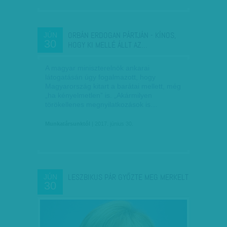
ORBÁN ERDOGAN PÁRTJÁN - KÍNOS,
JÚN
30
HOGY KI MELLÉ ÁLLT AZ…
A magyar miniszterelnök ankarai
látogatásán úgy fogalmazott, hogy
Magyarország kitart a barátai mellett, még
„ha kényelmetlen” is. „Akármilyen
törökellenes megnyilatkozások is…
Munkatársunktól
| 2017. június 30.
LESZBIKUS PÁR GYŐZTE MEG MERKELT
JÚN
30