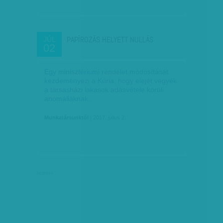
PAPÍROZÁS HELYETT NULLÁS
JÚL
02
Egy minisztériumi rendelet módosítását
kezdeményezi a Kúria, hogy elejét vegyék
a társasházi lakások adásvétele körüli
anomáliáknak.
Munkatársunktól
| 2017. július 2.
hirdetés