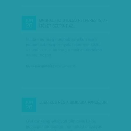
MEGHALT AZ UTOLSÓ FELPERES IS, AZ
JÚN
26
ÍTÉLET SZERINT AZ…
Miután nemrég meghalt az állam ellen
indított azbesztper nyolc felperese közül
az utolsó is, a bíróság a múlt csütörtökön
ítéletet hozott.
Munkatársunktól
| 2017. június 26.
JOBBIKOS RÉS A SIMICSKA-PÁNCÉLON
JÚN
26
Gyakorlatilag elfogyott Simicska Lajos
fideszes hátországa, nem akad országos