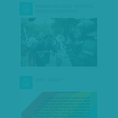
HAMBURGI G20-CSÚCS - RENDKÍVÜL
JÚL
08
HEVES ELLENTÜNTETÉSEK
MEHET A MENET?
JÚL
08