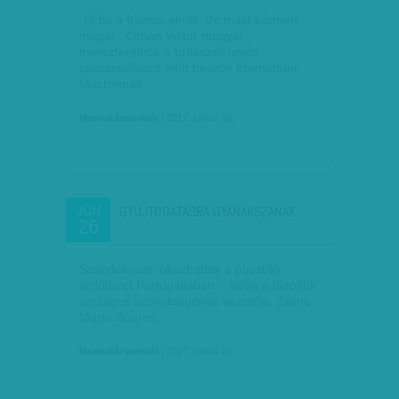
„Új fiú a francia elnök, de majd kiismeri
magát.” Orbán Viktor magyar
miniszterelnök a brüsszeli uniós
csúcstalálkozó előtt beszólt Emmanuel
Macronnak.
Munkatársunktól
| 2017. június 26.
GYÚJTOGATÁSRA GYANAKSZANAK
JÚN
26
Szándékosan okozhatták a pusztító
erdőtüzet Portugáliában – állítja a tűzoltók
országos szövetségének vezetője, Jaime
Marta Soares.
Munkatársunktól
| 2017. június 26.