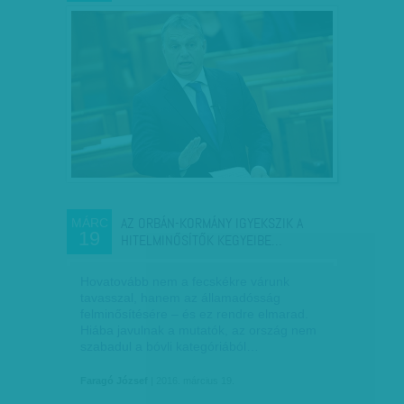
AZ ORBÁN-KORMÁNY IGYEKSZIK A
MÁRC
19
HITELMINŐSÍTŐK KEGYEIBE…
Hovatovább nem a fecskékre várunk
tavasszal, hanem az államadósság
felminősítésére – és ez rendre elmarad.
Hiába javulnak a mutatók, az ország nem
szabadul a bóvli kategóriából…
Faragó József
| 2016. március 19.