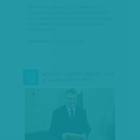
Előre szerződtek az áfacsökkentésre -
Csöppet sem pangó piacon robbant a hír:
az új építésű lakások 27 százalékos áfáját
5 százalékra kurtítják. Csakhogy hiába
cserél évente…
Faragó József
| 2015. december 21.
MATOLCSY A PARKETT ÖRDÖGE - CSAK
NOV
30
AZ A GOND, HOGY KI VESZ…