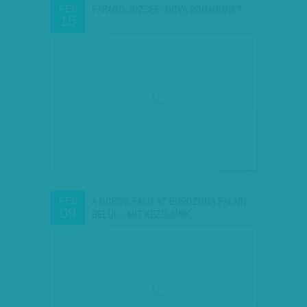
FARAGÓ JÓZSEF: HOVA ROHANUNK?
FEB
15
A GÖRÖG FALÓ AZ EURÓZÓNA FALAIN
FEB
09
BELÜL - MIT KEZDJÜNK…