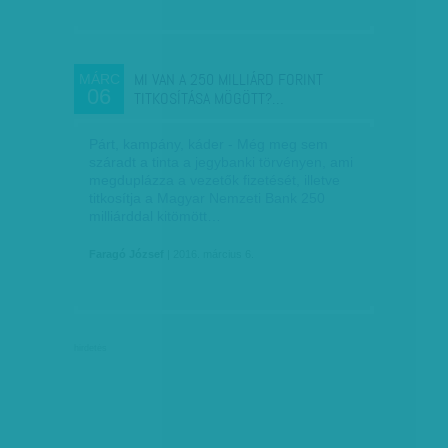
MI VAN A 250 MILLIÁRD FORINT
MÁRC
06
TITKOSÍTÁSA MÖGÖTT?…
Párt, kampány, káder - Még meg sem
száradt a tinta a jegybanki törvényen, ami
megduplázza a vezetők fizetését, illetve
titkosítja a Magyar Nemzeti Bank 250
milliárddal kitömött…
Faragó József
| 2016. március 6.
hirdetés