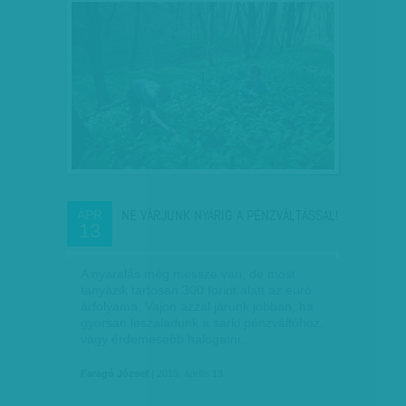
NE VÁRJUNK NYÁRIG A PÉNZVÁLTÁSSAL!
ÁPR
13
A nyaralás még messze van, de most
tanyázik tartósan 300 forint alatt az euró
árfolyama. Vajon azzal járunk jobban, ha
gyorsan leszaladunk a sarki pénzváltóhoz,
vagy érdemesebb halogatni…
Faragó József
| 2015. április 13.