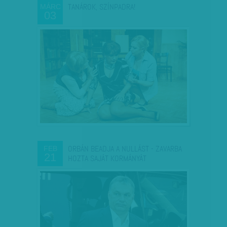
TANÁROK, SZÍNPADRA!
MÁRC
03
ORBÁN BEADJA A NULLÁST - ZAVARBA
FEB
21
HOZTA SAJÁT KORMÁNYÁT