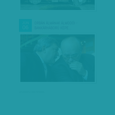
ORBÁN ÁLMÁNAK ÁLMODÓI -
JÚN
06
BANKÁRHÁBORÚ KÉPE…
társadalmi célú hirdetés