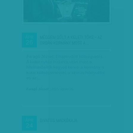
MÉGSEM DŐLT A KELETI TŐKE - AZ
ÁPR
26
ORBÁN-KORMÁNY MOST A…
Faragó József: Elkapkodott költségvetés. -
A keleti nyitás kudarca után most a
hitelminősítők kegyeit keresi a kormány a
korai költségvetéssel, a szoros hiánycéllal
és az…
Faragó József
| 2015. április 26.
DIVATOS MACKÓKAJA
ÁPR
24