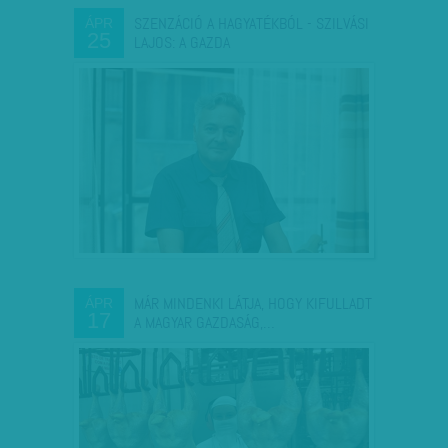
SZENZÁCIÓ A HAGYATÉKBÓL - SZILVÁSI
ÁPR
25
LAJOS: A GAZDA
MÁR MINDENKI LÁTJA, HOGY KIFULLADT
ÁPR
17
A MAGYAR GAZDASÁG,…