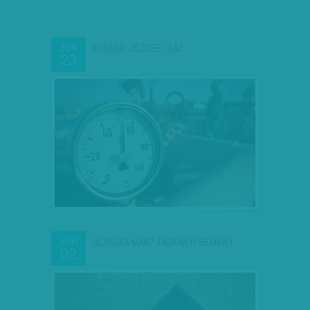
FARAGÓ JÓZSEF: GÁZ
JÚN
23
OLVASTA MÁR? TÁSKÁNYI REMÉNY
JÚN
02