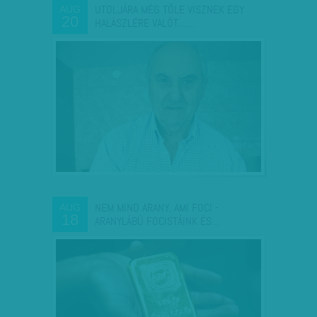
UTOLJÁRA MÉG TŐLE VISZNEK EGY
AUG
20
HALÁSZLÉRE VALÓT……
NEM MIND ARANY, AMI FOCI -
AUG
18
ARANYLÁBÚ FOCISTÁINK ÉS…