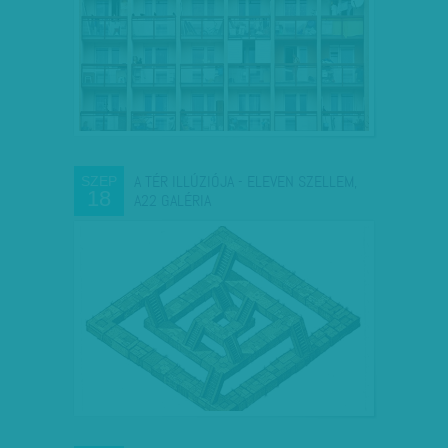
A TÉR ILLÚZIÓJA - ELEVEN SZELLEM,
SZEP
18
A22 GALÉRIA