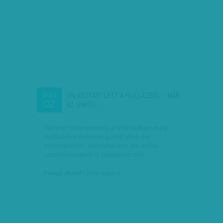
VÁLASZTÁSI LETT A NULLÁSBÓL - MÁR
MÁJ
02
AZ UNIÓS…
Szépen kikerekedett a februárban még
nullásként beharangozott jövő évi
költségvetés, amelybe már az uniós
szabályszegést is beletervezték.
Faragó József
| 2016. május 2.