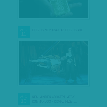
EFEZUS NEM CSAK AZ EFEZUSIAKÉ
AUG
11
NEM MINDEN ADÓSÉRT MEGY
AUG
10
KOMMANDÓS - KISHAL FIZET,…