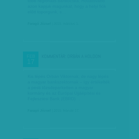
több regionális bankocska. Hovatovább
azon kapjuk magunkat, hogy a helyi fiók
előtt toporgunk, s…
Faragó József
| 2015. március 1.
KOMMENTÁR: ORBÁN A HOLDON
FEB
17
Kis lépés Orbán Viktornak, de nagy lépés
a magyar bankszektornak – így értékelték
a pesti tőzsdeparketten a magyar
kormány és az Európai Újjáépítési és
Fejlesztési Bank (EBRD)…
Faragó József
| 2015. február 17.