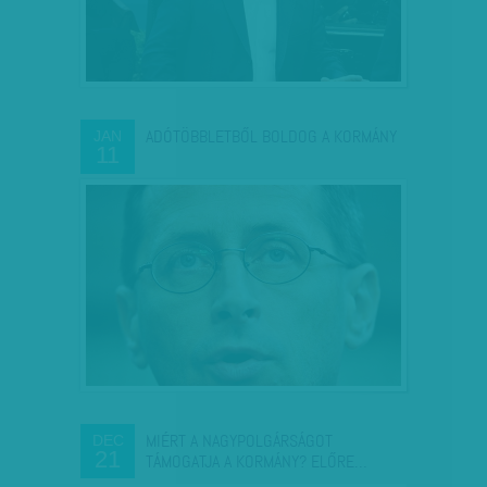
ADÓTÖBBLETBŐL BOLDOG A KORMÁNY
JAN
11
MIÉRT A NAGYPOLGÁRSÁGOT
DEC
21
TÁMOGATJA A KORMÁNY? ELŐRE…