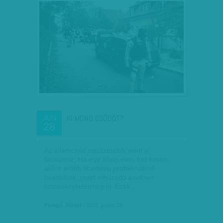
KI MOND CSŐDÖT?
JÚN
28
Az államcsőd egyszerűbb, mint a
facsipesz. Ha egy állam nem tud fizetni,
akkor előbb likviditási problémákról
beszélünk, majd elhúzódó esetben
fizetésképtelenségről. Ezek…
Faragó József
| 2015. június 28.