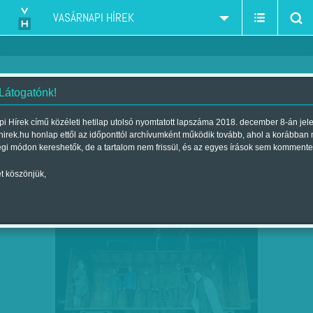
VASÁRNAPI HÍREK
 Látogatónk!
Faragó József
szerző:
i Hírek című közéleti hetilap utolsó nyomtatott lapszáma 2018. december 8-án jel
hirek.hu honlap ettől az időponttól archívumként működik tovább, ahol a korábban
égi módon kereshetők, de a tartalom nem frissül, és az egyes írások sem kommente
t köszönjük,
A PIKÁNS PUCER - JAROSLAV HAŠEK:
JÚN
07
ŠVEJK