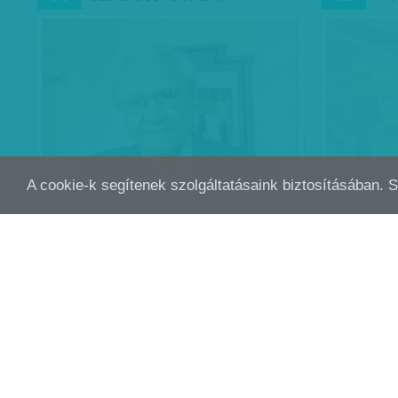
A cookie-k segítenek szolgáltatásaink biztosításában. 
KOMMENTÁR: HAVERI KAPITALIZMUS
NEM
JAN
DEC
11
29
LEG
Bankbetéte
bukdácsolá
jó ötletnek
legjobban m
dunyhába 
Faragó Józse