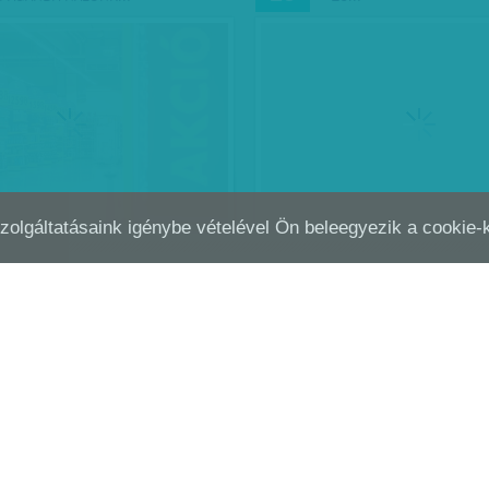
Szolgáltatásaink igénybe vételével Ön beleegyezik a cookie
 AZ ÁLLAMPAPÍRRAL JÁRTAK A
ÚTDÍJ-TEHER: A SZOMS
DEC
14
JOBBAN - DUNYHADOLLÁR
RÁJÖTTEK, ALIGHANEM…
k alkonyát és részvények
sát hozta az idei esztendő. Bár
 tűnt az állampapír-vásárlás, a
égis azok jártak, akik a
dugták a…
f
| 2014. december 29.