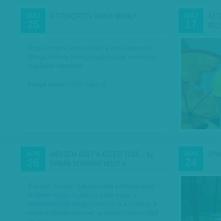
A TITOKZATOS VARGA MIHÁLY
AZ 
MÁJ
MÁJ
25
17
REZ
Köpni-nyelni sem tudtak a piaci elemzők
Varga Mihály nemzetgazdasági miniszter
legújabb ötletétől.
Faragó József
| 2015. május 25.
MÉGSEM DŐLT A KELETI TŐKE - AZ
DIV
ÁPR
ÁPR
26
24
ORBÁN-KORMÁNY MOST A…
Faragó József: Elkapkodott költségvetés. -
A keleti nyitás kudarca után most a
hitelminősítők kegyeit keresi a kormány a
korai költségvetéssel, a szoros hiánycéllal