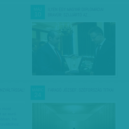
ILYEN EGY MAGYAR DIPLOMÁCIAI
MÁJ
10
BRAVÚR: SZIJJÁRTÓ AZ…
ÉNZVÁLTÁSSAL!
FARAGÓ JÓZSEF: SZÉFORSZÁG TITKAI
MÁRC
24
e most
tt az euró
jobban, ha
nzváltóhoz,