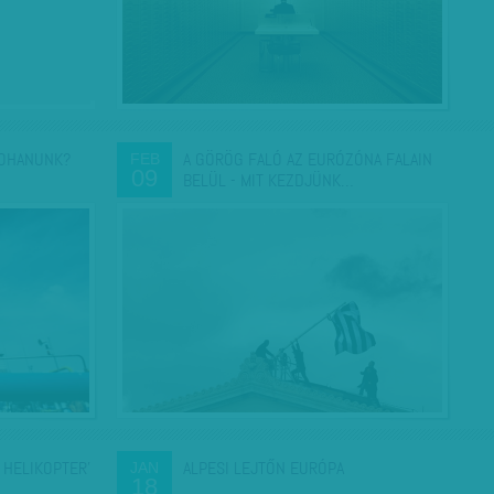
ROHANUNK?
A GÖRÖG FALÓ AZ EURÓZÓNA FALAIN
FEB
09
BELÜL - MIT KEZDJÜNK…
 HELIKOPTER'
ALPESI LEJTŐN EURÓPA
JAN
18