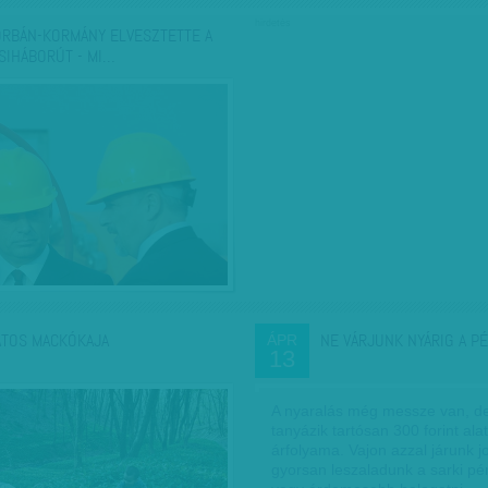
hirdetés
ORBÁN-KORMÁNY ELVESZTETTE A
SIHÁBORÚT - MI…
ATOS MACKÓKAJA
NE VÁRJUNK NYÁRIG A P
ÁPR
13
A nyaralás még messze van, d
tanyázik tartósan 300 forint ala
árfolyama. Vajon azzal járunk 
gyorsan leszaladunk a sarki pé