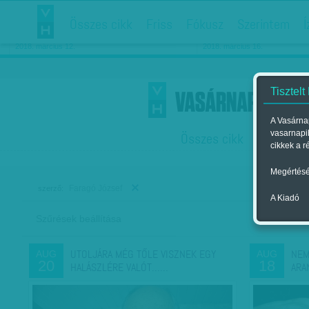
Összes cikk
Friss
Fókusz
Szerintem
Í
Chipekkel a rák ellen
Párkapcsolati matiné
2018. március 12.
2018. március 16.
Tisztelt
A Vasárnap
vasarnapi
Összes cikk
Friss
F
cikkek a r
Megértésé
Faragó József
szerző:
A Kiadó
Szűrések beállítása
Szer
UTOLJÁRA MÉG TŐLE VISZNEK EGY
NEM
AUG
AUG
20
18
HALÁSZLÉRE VALÓT……
ARA