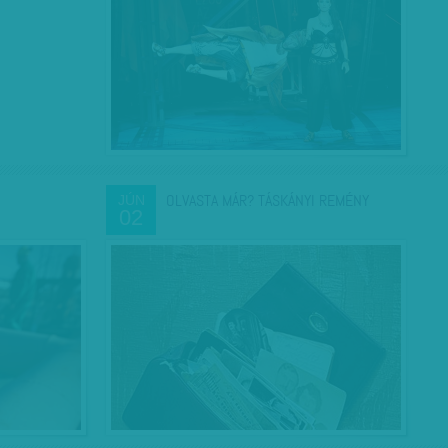
OLVASTA MÁR? TÁSKÁNYI REMÉNY
JÚN
02