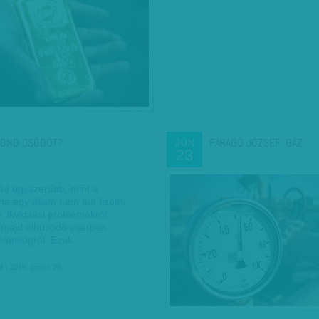
MOND CSŐDÖT?
FARAGÓ JÓZSEF: GÁZ
JÚN
23
őd egyszerűbb, mint a
Ha egy állam nem tud fizetni,
 likviditási problémákról
 majd elhúzódó esetben
telenségről. Ezek…
f
| 2015. június 28.