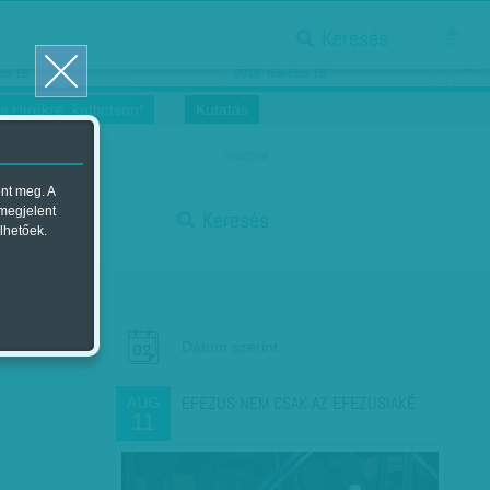
Keresés
ősnők nőnapra
Megtáncoltatott Oscar-szobor
us 16.
2018. március 16.
i Hírekre, kattintson!
Kutatás
magyar
ent meg. A
start
 megjelent
Keresés
lhetőek.
stop
Dátum szerint
EFEZUS NEM CSAK AZ EFEZUSIAKÉ
AUG
11