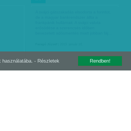
A svájci gátszakadás elsodorta a forintot,
de a magyar bankrendszer állta a
frankpánik hullámait. A svájci valuta
erősödése a szerencsés időben
bevezetett adósmentés miatt jobban fáj…
Faragó József
| 2015. január 18.
-k használatába.
- Részletek
Rendben!
ZÉDOK
MI MARAD, HA SENKI SEM DOLGOZHAT?
DEC
08
NEHÉZ KOMOLYAN VENNI…