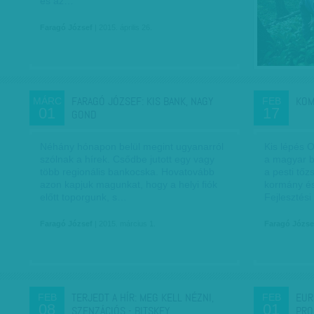
és az…
Faragó József
| 2015. április 26.
FARAGÓ JÓZSEF: KIS BANK, NAGY
KOM
MÁRC
FEB
01
17
GOND
Néhány hónapon belül megint ugyanarról
Kis lépés 
szólnak a hírek. Csődbe jutott egy vagy
a magyar b
több regionális bankocska. Hovatovább
a pesti tő
azon kapjuk magunkat, hogy a helyi fiók
kormány és
előtt toporgunk, s…
Fejlesztés
Faragó József
| 2015. március 1.
Faragó Józse
TERJEDT A HÍR: MEG KELL NÉZNI,
EUR
FEB
FEB
08
01
SZENZÁCIÓS - BITSKEY…
PRO