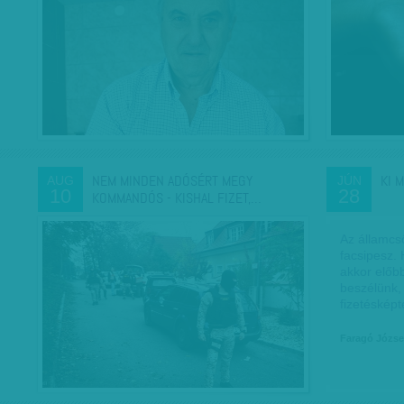
NEM MINDEN ADÓSÉRT MEGY
KI 
AUG
JÚN
10
28
KOMMANDÓS - KISHAL FIZET,…
Az államcs
facsipesz. 
akkor előbb
beszélünk,
fizetéskép
Faragó Józse