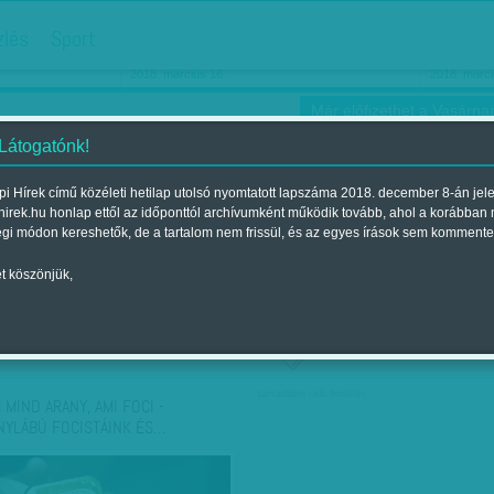
hirdetés
zlés
Sport
Ha még egyszer nyolcvanéves…
Barbie-h
2018. március 16.
2018. márci
Már előfizethet a Vasárnap
 Látogatónk!
i Hírek című közéleti hetilap utolsó nyomtatott lapszáma 2018. december 8-án jel
hirek.hu honlap ettől az időponttól archívumként működik tovább, ahol a korábban
ókusz
Szerintem
Ízlés
Sport
égi módon kereshetők, de a tartalom nem frissül, és az egyes írások sem kommente
t köszönjük,
ző szerint
Címke szerint
társadalmi célú hirdetés
 MIND ARANY, AMI FOCI -
NYLÁBÚ FOCISTÁINK ÉS…