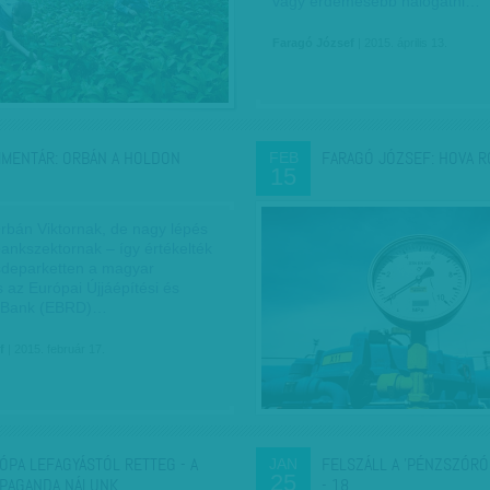
vagy érdemesebb halogatni…
Faragó József
| 2015. április 13.
MENTÁR: ORBÁN A HOLDON
FARAGÓ JÓZSEF: HOVA 
FEB
15
Orbán Viktornak, de nagy lépés
ankszektornak – így értékelték
zsdeparketten a magyar
 az Európai Újjáépítési és
i Bank (EBRD)…
f
| 2015. február 17.
ÓPA LEFAGYÁSTÓL RETTEG - A
FELSZÁLL A 'PÉNZSZÓRÓ
JAN
25
PAGANDA NÁLUNK…
- 18…