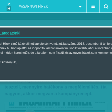
VASÁRNAPI HÍREK
 Látogatónk!
Félelemlistát ír a Fidesz: a tét
i Hírek című közéleti hetilap utolsó nyomtatott lapszáma 2018. december 8-án jel
hirek.hu honlap ettől az időponttól archívumként működik tovább, ahol a korábban
Lázár János városa
égi módon kereshetők, de a tartalom nem frissül, és az egyes írások sem kommente
Szerző:
Munkatársunktól
| Megjelent a 2018. február 24.-i lapszámban
t köszönjük,
Valóban teszt a vasárnapi hódmezővásárhelyi
időközi polgármester-választás. A Fidesz azt
teszteli, mennyire hatékony a megfélemlítés. Ha
nagyon, akkor megvan a kampányrecept.