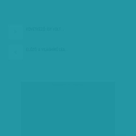
KÖVETKEZŐ:
ÍGY VOLT…
ELŐZŐ:
A VILÁGHÍRŰ LEA…
társadalmi célú hirdetés