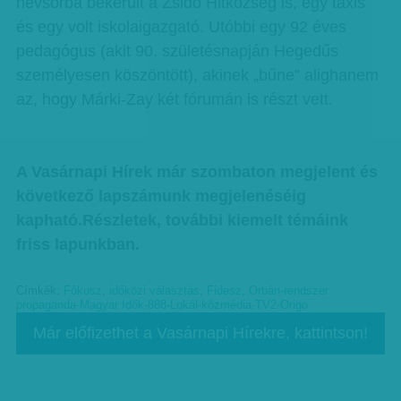
névsorba bekerült a Zsidó Hitközség is, egy taxis
és egy volt iskolaigazgató. Utóbbi egy 92 éves
pedagógus (akit 90. születésnapján Hegedűs
személyesen köszöntött), akinek „bűne” alighanem
az, hogy Márki-Zay két fórumán is részt vett.
A Vasárnapi Hírek már szombaton megjelent és
következő lapszámunk megjelenéséig
kapható.Részletek, további kiemelt témáink
friss lapunkban.
Címkék:
Fókusz
,
időközi választás
,
Fidesz
,
Orbán-rendszer
propaganda-Magyar Idők-888-Lokál-közmédia-TV2-Origo
Már előfizethet a Vasárnapi Hírekre, kattintson!