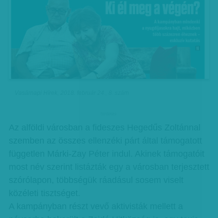
Vasárnapi Hírek, 2018. február 24., 8. szám
hirdetes
Az alföldi városban a fideszes Hegedűs Zoltánnal
szemben az összes ellenzéki párt által támogatott
független Márki-Zay Péter indul. Akinek támogatóit
most név szerint listázták egy a városban terjesztett
szórólapon, többségük ráadásul sosem viselt
közéleti tisztséget.
A kampányban részt vevő aktivisták mellett a