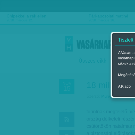
Chipekkel a rák ellen
Párkapcsolati matiné
2018. március 12.
2018. március 16.
Tisztelt
A Vasárnap
vasarnapi
Összes cikk
Friss
F
cikkek a r
Megértésé
18 milliárd
NOV
A Kiadó
15
Szerző:
Munkatársunktól
| 
forintnak megfelelő bír
ország délkeleti részé
csütörtökön hatalmas r
a biztonsági előírásoka