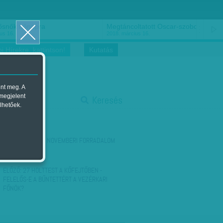
ősnők nőnapra
Megtáncoltatott Oscar-szobor
us 16.
2018. március 16.
i Hírekre, kattintson!
Kutatás
ent meg. A
start
 megjelent
Keresés
lhetőek.
stop
KÖVETKEZŐ:
KIS NOVEMBERI FORRADALOM
ELŐZŐ:
27 HOLTTEST A KŐFEJTŐBEN -
FELELŐS-E A BŰNTETTÉRT A VEZÉRKARI
FŐNÖK?