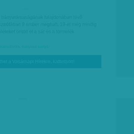
hirdetes
b bányatársaságának tulajdonában lévő
asztrófában 9 ember meghalt, 19-et még mindig
leteket öntött el a sár és a törmelék.
,
katasztrófa
,
bányász-bánya
thet a Vasárnapi Hírekre, kattintson!
hirdetés