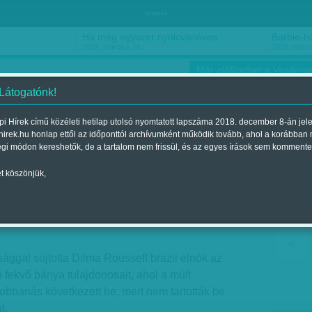
hirdetés
Ha még egyszer nyolcvanéves…
Barbie-h
2018. március 16.
2018. márci
Már előfizethet a Vasárnap
 Látogatónk!
i Hírek című közéleti hetilap utolsó nyomtatott lapszáma 2018. december 8-án jel
hirek.hu honlap ettől az időponttól archívumként működik tovább, ahol a korábban
ókusz
Szerintem
Ízlés
Sport
égi módon kereshetők, de a tartalom nem frissül, és az egyes írások sem kommente
t köszönjük,
Megjelent a 2015. november 14.-i lapszámban
sággal sújtotta Dilma Rousseff brazil elnök az
n fekvő bánya tulajdonosait, ahol a múlt
obbanás következett be, mert nem tartották be
t.