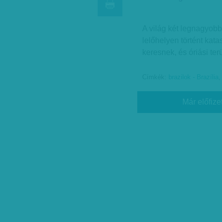
A világ két legnagyob
lelőhelyen történt kat
keresnek, és óriási terü
Címkék:
brazilok - Brazília
Már előfize