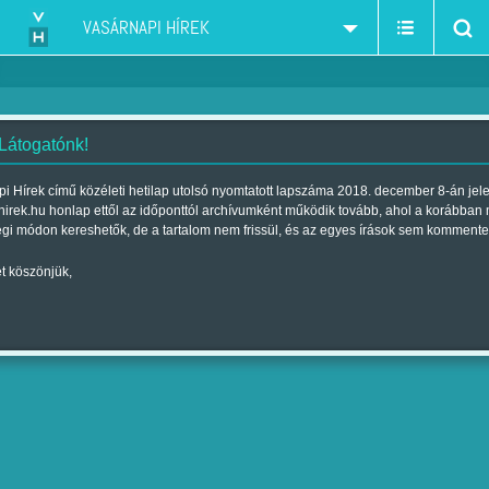
VASÁRNAPI HÍREK
 Látogatónk!
i Hírek című közéleti hetilap utolsó nyomtatott lapszáma 2018. december 8-án jel
hirek.hu honlap ettől az időponttól archívumként működik tovább, ahol a korábban
égi módon kereshetők, de a tartalom nem frissül, és az egyes írások sem kommente
t köszönjük,