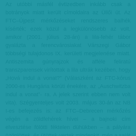
Az utóbbi másfél évtizedben inkább csak a
botrányok miatt került címoldalra az Üllői út. Az
FTC–Újpest mérkőzéseket rendszeres balhék
kísérték; ezek közül a legkülönösebb az volt,
amikor (2001. július 28-án) a lila-fehér tábor
gyalázta a ferencvárosiakat Várszegi Gábor
többségi tulajdonos IX. kerületi megjelenése miatt.
Antiszemita gúnyrajzok és afféle feliratú
transzparensek virítottak a lila ultrák kezében, hogy
„Hová indul a vonat?” (Válaszként az FTC-kórus
2000-es Hungária körúti énekére, az „Auschwitzba
indul a vonat”- ra. A jelek szerint ebben nem volt
vita). Szégyenteljes volt 2003. május 30-án az NB
I-es befejezés is: az FTC–Debrecen mérkőzés
végén a zöldfehérek hívei – a bajnoki cím
elvesztése fölötti féktelen dühükben – a pályára
özönlöttek, és ütöttek-vertek mindenkit, még a saját