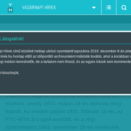
VASÁRNAPI HÍREK
 Látogatónk!
Döntőt játszunk, gyere-KEK! –
i Hírek című közéleti hetilap utolsó nyomtatott lapszáma 2018. december 8-án jel
hirek.hu honlap ettől az időponttól archívumként működik tovább, ahol a korábban
Majd négy évtized emlékei az
égi módon kereshetők, de a tartalom nem frissül, és az egyes írások sem kommente
Üllői úti stadionból
t köszönjük,
Szerző:
Hegyi Iván
| Megjelent a 2013. március 10.-i lapszámban
Csaknem negyven éve áll az átépített Üllői úti
stadion, amely 1974. május 19-én nyitotta meg
kapuit. Az eredeti pályát 1911. február 12-én, az
FTC–MTK 2-1-gyel avatták, és a régi
sporttelepen 1963. november 20-án rendeztek