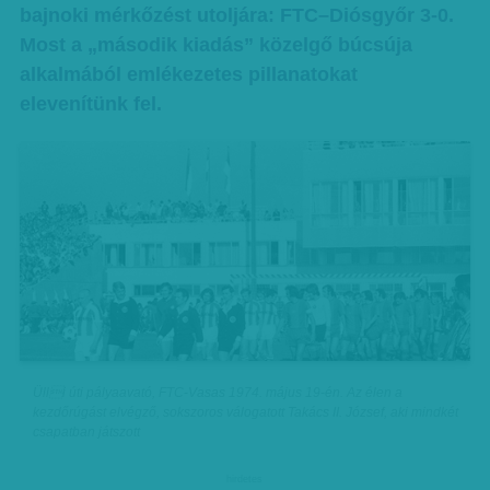
bajnoki mérkőzést utoljára: FTC–Diósgyőr 3-0.
Most a „második kiadás” közelgő búcsúja
alkalmából emlékezetes pillanatokat
elevenítünk fel.
Ülli úti pályaavató, FTC-Vasas 1974. május 19-én. Az élen a
kezdőrúgást elvégző, sokszoros válogatott Takács II. József, aki mindkét
csapatban játszott
hirdetes