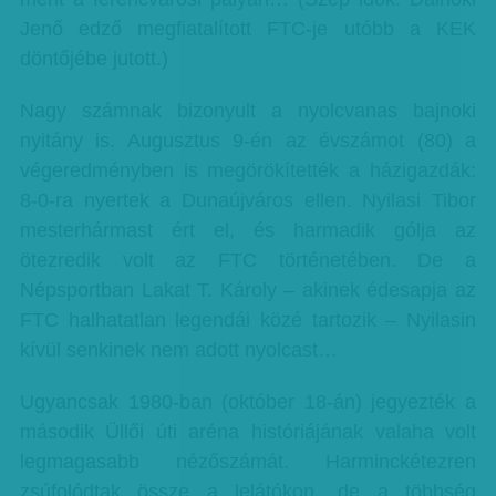
Jenő edző megfiatalított FTC-je utóbb a KEK
döntőjébe jutott.)
Nagy számnak bizonyult a nyolcvanas bajnoki
nyitány is. Augusztus 9-én az évszámot (80) a
végeredményben is megörökítették a házigazdák:
8-0-ra nyertek a Dunaújváros ellen. Nyilasi Tibor
mesterhármast ért el, és harmadik gólja az
ötezredik volt az FTC történetében. De a
Népsportban Lakat T. Károly – akinek édesapja az
FTC halhatatlan legendái közé tartozik – Nyilasin
kívül senkinek nem adott nyolcast…
Ugyancsak 1980-ban (október 18-án) jegyezték a
második Üllői úti aréna históriájának valaha volt
legmagasabb nézőszámát. Harminckétezren
zsúfolódtak össze a lelátókon, de a többség