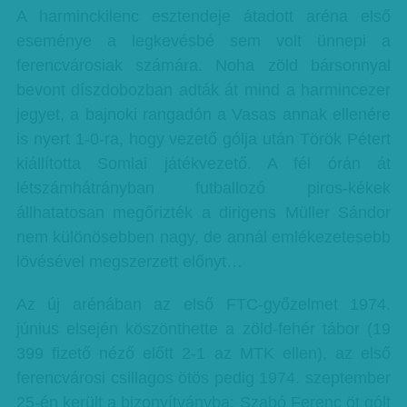
A harminckilenc esztendeje átadott aréna első
eseménye a legkevésbé sem volt ünnepi a
ferencvárosiak számára. Noha zöld bársonnyal
bevont díszdobozban adták át mind a harmincezer
jegyet, a bajnoki rangadón a Vasas annak ellenére
is nyert 1-0-ra, hogy vezető gólja után Török Pétert
kiállította Somlai játékvezető. A fél órán át
létszámhátrányban futballozó piros-kékek
állhatatosan megőrizték a dirigens Müller Sándor
nem különösebben nagy, de annál emlékezetesebb
lövésével megszerzett előnyt…
Az új arénában az első FTC-győzelmet 1974.
június elsején köszönthette a zöld-fehér tábor (19
399 fizető néző előtt 2-1 az MTK ellen), az első
ferencvárosi csillagos ötös pedig 1974. szeptember
25-én került a bizonyítványba: Szabó Ferenc öt gólt