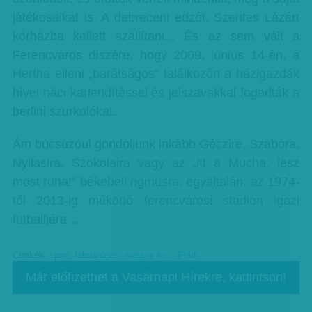
játékosaikat is. A debreceni edzőt, Szentes Lázárt
kórházba kellett szállítani... És az sem vált a
Ferencváros díszére, hogy 2009. június 14-én, a
Hertha elleni „barátságos” találkozón a házigazdák
hívei náci karlendítéssel és jelszavakkal fogadták a
berlini szurkolókat.
Ám búcsúzóul gondoljunk inkább Géczire, Szabóra,
Nyilasira, Szokolaira vagy az „itt a Mucha, lesz
most ruha!” békebeli rigmusra, egyáltalán: az 1974-
től 2013-ig működő ferencvárosi stadion igazi
futballjára…
Címkék:
sport
,
labdarúgás
,
magyar foci
,
Fradi
Már előfizethet a Vasárnapi Hírekre, kattintson!