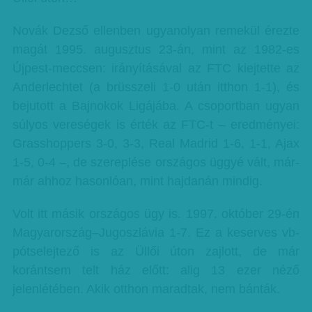
Novák Dezső ellenben ugyanolyan remekül érezte
magát 1995. augusztus 23-án, mint az 1982-es
Újpest-meccsen: irányításával az FTC kiejtette az
Anderlechtet (a brüsszeli 1-0 után itthon 1-1), és
bejutott a Bajnokok Ligájába. A csoportban ugyan
súlyos vereségek is érték az FTC-t – eredményei:
Grasshoppers 3-0, 3-3, Real Madrid 1-6, 1-1, Ajax
1-5, 0-4 –, de szereplése országos üggyé vált, már-
már ahhoz hasonlóan, mint hajdanán mindig.
Volt itt másik országos ügy is. 1997. október 29-én
Magyarország–Jugoszlávia 1-7. Ez a keserves vb-
pótselejtező is az Üllői úton zajlott, de már
korántsem telt ház előtt: alig 13 ezer néző
jelenlétében. Akik otthon maradtak, nem bánták.