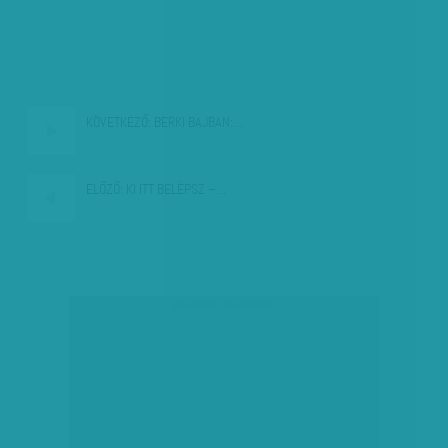
KÖVETKEZŐ:
BERKI BAJBAN:…
ELŐZŐ:
KI ITT BELÉPSZ –…
társadalmi célú hirdetés