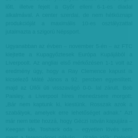
lőtt, illetve fejelt a Győr elleni 6-1-es diadal
alkalmával. A center szerdai, de nem hétköznapi
produkcióját a maximális 10-es osztályzattal
jutalmazta a szigorú Népsport.
Ugyanabban az évben – november 5-én – az FTC
kiejtette a Kupagyőztesek Európa Kupájából a
Liverpoolt. Az angliai első mérkőzésen 1-1 volt az
eredmény úgy, hogy a Ray Clemence kapust is
kicselező Máté János a 92. percben egyenlített,
majd az Üllői úti visszavágó 0-0- lal zárult. Bob
Paisley, a Liverpool híres menedzsere morgott:
„Bár nem kaptunk ki, kiestünk. Rosszak azok a
szabályok, amelyek erre lehetőséget adnak.” Azt
már nem tette hozzá, hogy Géczi István kapujára –
Keegan ide, Toshack oda – egyetlen lövés sem
ment a ferencvárosi pályán… (Szép idők: Dalnoki