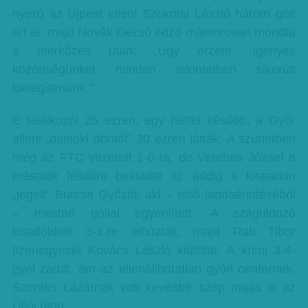
nyert) az Újpest ellen! Szokolai László három gólt
ért el, majd Novák Dezső edző mámorosan mondta
a mérkőzés után: „Úgy érzem, igényes
közönségünket minden tekintetben sikerült
kielégítenünk.”
E találkozót 25 ezren, egy héttel később, a Győr
elleni „bajnoki döntőt” 30 ezren látták. A szünetben
még az FTC vezetett 1-0-ra, de Verebes József a
második félidőre beküldte az addig a kispadon
„jegelt” Burcsa Győzőt, aki – első labdaérintéséből
– mesteri góllal egyenlített. A száguldozó
kisalföldiek 3-1-re elhúztak, majd Rab Tibor
tizenegyesét Kovács László kiütötte. A krimi 3-4-
gyel zárult, ám az ellenállhatatlan győri centernek,
Szentes Lázárnak volt kevésbé szép napja is az
Üllői úton…