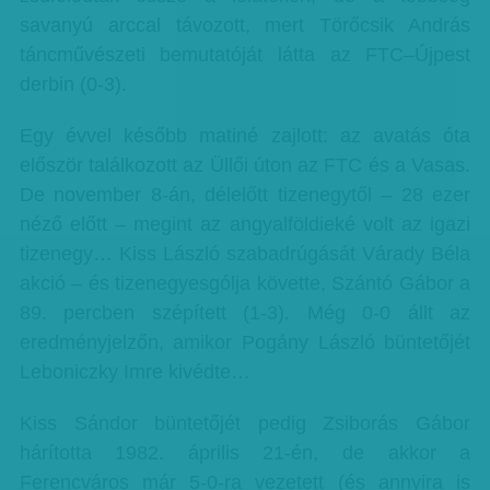
savanyú arccal távozott, mert Törőcsik András
táncművészeti bemutatóját látta az FTC–Újpest
derbin (0-3).
Egy évvel később matiné zajlott: az avatás óta
először találkozott az Üllői úton az FTC és a Vasas.
De november 8-án, délelőtt tizenegytől – 28 ezer
néző előtt – megint az angyalföldieké volt az igazi
tizenegy… Kiss László szabadrúgását Várady Béla
akció – és tizenegyesgólja követte, Szántó Gábor a
89. percben szépített (1-3). Még 0-0 állt az
eredményjelzőn, amikor Pogány László büntetőjét
Leboniczky Imre kivédte…
Kiss Sándor büntetőjét pedig Zsiborás Gábor
hárította 1982. április 21-én, de akkor a
Ferencváros már 5-0-ra vezetett (és annyira is