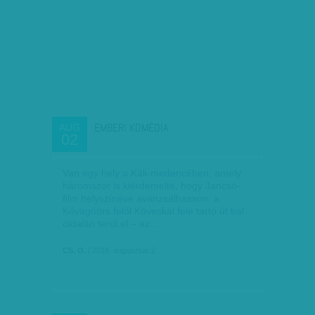
EMBERI KOMÉDIA
AUG
02
Van egy hely a Káli-medencében, amely
háromszor is kiérdemelte, hogy Jancsó-
film helyszínévé avanzsálhasson: a
Kővágóörs felől Köveskál felé tartó út bal
oldalán terül el – az…
CS. O.
| 2018. augusztus 2.