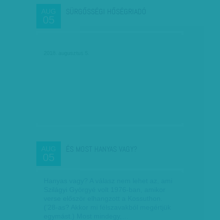
SÜRGŐSSÉGI HŐSÉGRIADÓ
AUG
05
2018. augusztus 5.
ÉS MOST HANYAS VAGY?
AUG
05
Hanyas vagy? A válasz nem lehet az, ami
Szilágyi Györgyé volt 1976-ban, amikor
verse először elhangzott a Kossuthon.
(’28-as? Akkor mi félszavakból megértjük
egymást.) Most mindegy,…