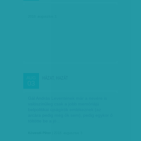
2018. augusztus 3.
HÁZAT, HAZÁT
AUG
03
Gál András Leventének már a nevére is
valószínűleg csak a jobb memóriájú
belpolitikai újságírók emlékeznek (az
arcára pedig még ők sem), pedig egykor ő
töltötte be a jó…
Kövesdi Péter
| 2018. augusztus 3.