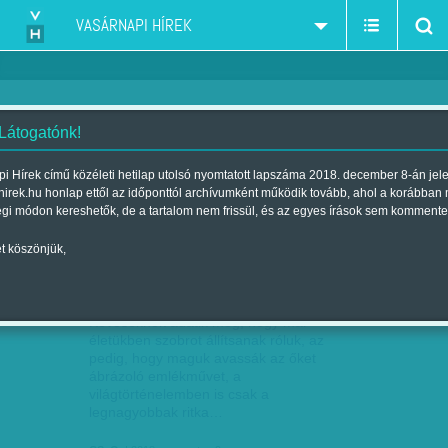
VASÁRNAPI HÍREK
 Látogatónk!
i Hírek című közéleti hetilap utolsó nyomtatott lapszáma 2018. december 8-án jel
hirek.hu honlap ettől az időponttól archívumként működik tovább, ahol a korábban
égi módon kereshetők, de a tartalom nem frissül, és az egyes írások sem kommente
t köszönjük,
SZÁZTÍZ MÁZSA DICSŐSÉG
AUG
09
Keveseknek adatik meg, hogy már
életükben szobrot állítsanak róluk, az
pedig, hogy maguk avassák az őket
ábrázoló emlékművet, a
világtörténelemben is csak a
legnagyobbak ritka…