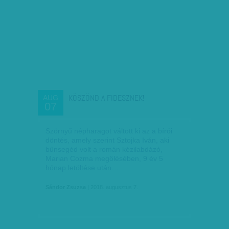
KÖSZÖND A FIDESZNEK!
AUG
07
Szörnyű népharagot váltott ki az a bírói
döntés, amely szerint Sztojka Iván, aki
bűnsegéd volt a román kézilabdázó,
Marian Cozma megölésében, 9 év 5
hónap letöltése után…
Sándor Zsuzsa
| 2018. augusztus 7.