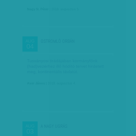
Nagy N. Péter
| 2018. augusztus 5.
OSTROMLÓ ORBÁN
AUG
04
Tusványosi tirádájában kormányfőnk
(had)vezérhez illő hódító tervet hirdetett
meg, kontinentális távlatút.
Avar János
| 2018. augusztus 4.
A NAGY UGRÁS
AUG
03