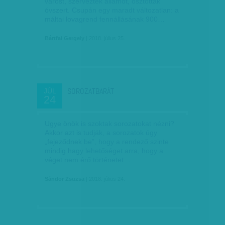
várost, szerveztek államot, osztottak
óvszert. Csupán egy maradt változatlan: a
máltai lovagrend fennállásának 900…
Bártfai Gergely
| 2018. július 25.
SOROZATBARÁT
JÚL
24
Ugye önök is szoktak sorozatokat nézni?
Akkor azt is tudják, a sorozatok úgy
„fejeződnek be”, hogy a rendező szinte
mindig hagy lehetőséget arra, hogy a
véget nem érő történetet…
Sándor Zsuzsa
| 2018. július 24.