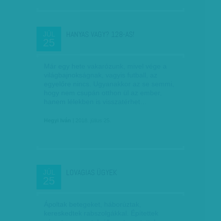
HANYAS VAGY? 128-AS!
JÚL
25
Már egy hete vakarózunk, mivel vége a
világbajnokságnak, vagyis futball, az
egyelőre nincs. Ugyanakkor az se semmi,
hogy nem csupán otthon ül az ember,
hanem lélekben is visszatérhet…
Hegyi Iván
| 2018. július 25.
LOVAGIAS ÜGYEK
JÚL
25
Ápoltak betegeket, háborúztak,
kereskedtek rabszolgákkal. Építettek