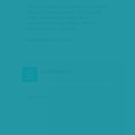
Magyarországon még sohasem szabtak ki
100 millió forint óvadékot. Hát még 200
milliót. Mert ennyire emelte fel a
másodfokú bíróság Gyárfás Tamás
óvadékát. Ugye, ez szinte…
Sándor Zsuzsa
| 2018. július 28.
KULTURKAMPFLET
JÚL
26
2018. július 26.