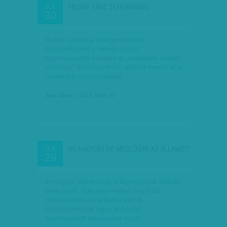
TRUMP-TÁNC TEHERÁNNAL
JÚL
30
Dulles amerikai külügyminiszter
büszkélkedett a hidegháború
legkritikusabb éveiben a „szakadék szélén
táncolás” művészetével: akként menni el a
(nukleáris összecsapás)…
Avar János
| 2018. július 30.
NE HAGYJÁTOK MEGLÓGNI AZ ÁLLAMOT!
JÚL
29
A magyar állam csak a legnagyobb bajban
nem segít. Sok más mellett most az
otthonápolás és a bajba került
devizahitelesek ügye kapcsán
szembesített bennünket ezzel.