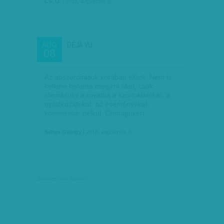
CS. O.
| 2018. augusztus 9.
DÉJÀ VU
AUG
08
Az abszurditások korában élünk. Nem is
kellene hetente megírni őket, csak
idemásolni a rovatba a szónoklatokat, a
nyilatkozatokat, az eseményeket,
kommentár nélkül. Önmagukért…
Sebes György
| 2018. augusztus 8.
társadalmi célú hirdetés