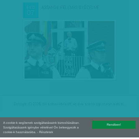
ASSANGE FELEMÁS GYŐZELME
FEB
07
Copyright (C) 2026, XXI század Média Kft. Az oldal szerzői jogi oltalom alatt áll.
A cookie-k segítenek szolgáltatásaink biztosításában.
Rendben!
Szolgáltatásaink igénybe vételével Ön beleegyezik a
cookie-k használatába.
- Részletek