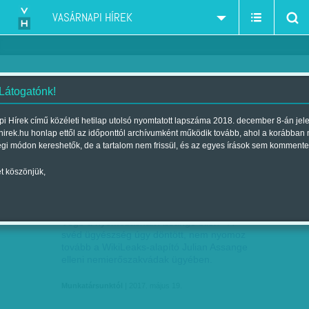
VASÁRNAPI HÍREK
 Látogatónk!
WikiLeaks - Assange - Snowden
szűkítés:
i Hírek című közéleti hetilap utolsó nyomtatott lapszáma 2018. december 8-án jel
hirek.hu honlap ettől az időponttól archívumként működik tovább, ahol a korábban
égi módon kereshetők, de a tartalom nem frissül, és az egyes írások sem kommente
t köszönjük,
ÚJRA FORRÓ A HELYZET A WIKILEAKS
MÁJ
19
KÖRÜL A SVÉD DÖNTÉS…
Vége a nyomozásnak Assange ellen - A
svéd ügyészség úgy döntött, nem nyomoz
tovább a WikiLeaks-alapító Julian Assange
elleni nemierőszakvádak ügyében.
Munkatársunktól
| 2017. május 19.