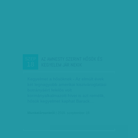
AZ AMNESTY SZERINT HŐSÖK ÉS
SZEP
18
KEGYELEM JÁR NEKIK
Kegyelmet a hősöknek - Az elmúlt évek
két legnagyobb amerikai kiszivárogtatási
botrányáért felelős volt
kormányalkalmazott hívei is azt remélik,
hősük kegyelmet kaphat Barack…
Munkatársunktól
| 2016. szeptember 18.