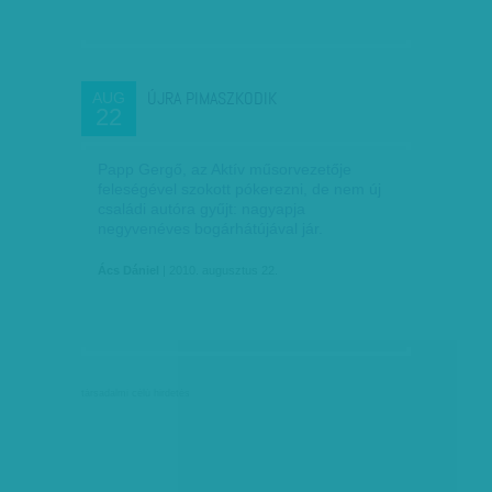
ÚJRA PIMASZKODIK
AUG
22
Papp Gergő, az Aktív műsorvezetője
feleségével szokott pókerezni, de nem új
családi autóra gyűjt: nagyapja
negyvenéves bogárhátújával jár.
Ács Dániel
| 2010. augusztus 22.
társadalmi célú hirdetés