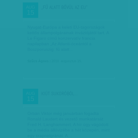
„FŰ ALATT BŐVÜL AZ EU”
AUG
15
Nyugat-Európa a keleti EU-tagországok
kettős állampolgárainak inváziójától tart. A
Le Figaro című konzervatív francia
napilapban „Az Atlanti-óceántól a
Boszporuszig: fű alatt…
Szűcs Ágnes
| 2010. augusztus 15.
KIÚT SUKORÓBÓL…
AUG
15
Orbán Viktor még januárban fogadta
Ronald Laudert és vezető munkatársát
Fred H. Langhammert. A hír úgy vágódott
be a média állóvizébe a hét közepén, mint
egy srapnelgránát. A…