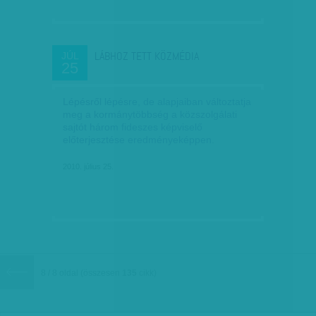
LÁBHOZ TETT KÖZMÉDIA
JÚL
25
Lépésről lépésre, de alapjaiban változtatja
meg a kormánytöbbség a közszolgálati
sajtót három fideszes képviselő
előterjesztése eredményeképpen.
2010. július 25.
8 / 8 oldal
(összesen
135
cikk)