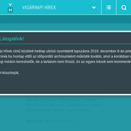
VASÁRNAPI HÍREK
 Látogatónk!
labdarúgó iskolák
szűkítés:
i Hírek című közéleti hetilap utolsó nyomtatott lapszáma 2018. december 8-án jel
hirek.hu honlap ettől az időponttól archívumként működik tovább, ahol a korábban
égi módon kereshetők, de a tartalom nem frissül, és az egyes írások sem kommente
t köszönjük,
BÚCSÚ A KULTÚRHÁZTÓL
AUG
29
Jövő vasárnap láthatják a Kultúrház utolsó
adását a Magyar Televízióban. Winkler
Nóra és a kultúra egy szűkebb területe a
csütörtök esti sávban kapott helyet.
Ács Dániel
| 2010. augusztus 29.