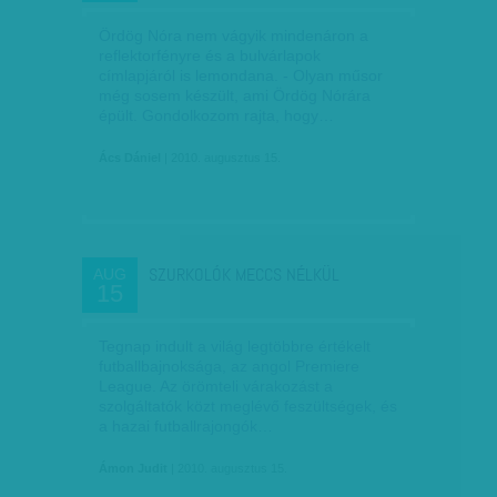
Ördög Nóra nem vágyik mindenáron a
reflektorfényre és a bulvárlapok
címlapjáról is lemondana. - Olyan műsor
még sosem készült, ami Ördög Nórára
épült. Gondolkozom rajta, hogy…
Ács Dániel
| 2010. augusztus 15.
SZURKOLÓK MECCS NÉLKÜL
AUG
15
Tegnap indult a világ legtöbbre értékelt
futballbajnoksága, az angol Premiere
League. Az örömteli várakozást a
szolgáltatók közt meglévő feszültségek, és
a hazai futballrajongók…
Ámon Judit
| 2010. augusztus 15.