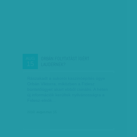
ORBÁN FOLYTATÁST ÍGÉRT
AUG
15
LAUDERNEK?
Rászakadt a sukorói kaszinóépítés ügye
Orbán Viktorra, miközben a Fidesz
büntetőügyet akart ebből csinálni. A héten
új információk kerültek nyilvánosságra a
Fidesz-elnök…
2010. augusztus 15.