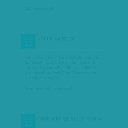
2010. augusztus 15.
JÓ ÚTON A ROSSZFIÚ
AUG
15
Fenyő Iván, aki a legnépszerűbb magyar
színészek közé tartozik, idén nyáron is
részt vett Zsámbékon abban a különös
produkcióban, amit Máté Gábor egykori
osztályának tagjai…
Bóta Gábor
| 2010. augusztus 15.
ÖRDÖG NÓRA KERÜLI A BOTRÁNYOKAT
AUG
15