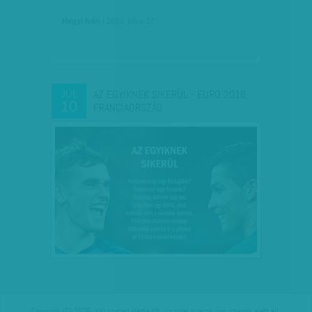
Hegyi Iván
| 2016. július 17.
AZ EGYIKNEK SIKERÜL - EURO 2016,
JÚL
10
FRANCIAORSZÁG
Copyright (C) 2026, XXI század Média Kft. Az oldal szerzői jogi oltalom alatt áll.