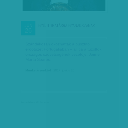
GYÚJTOGATÁSRA GYANAKSZANAK
JÚN
26
Szándékosan okozhatták a pusztító
erdőtüzet Portugáliában – állítja a tűzoltók
országos szövetségének vezetője, Jaime
Marta Soares.
Munkatársunktól
| 2017. június 26.
társadalmi célú hirdetés