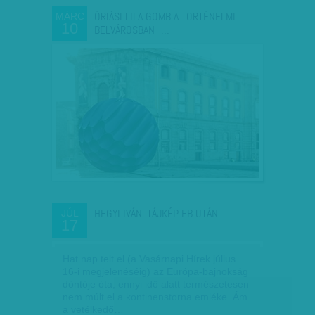
ÓRIÁSI LILA GÖMB A TÖRTÉNELMI
MÁRC
10
BELVÁROSBAN -…
HEGYI IVÁN: TÁJKÉP EB UTÁN
JÚL
17
Hat nap telt el (a Vasárnapi Hírek július
16-i megjelenéséig) az Európa-bajnokság
döntője óta, ennyi idő alatt természetesen
nem múlt el a kontinenstorna emléke. Ám
a vetélkedő…