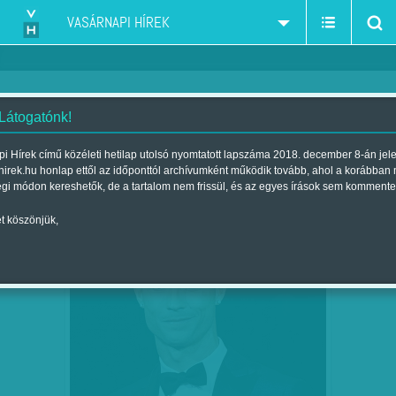
VASÁRNAPI HÍREK
 Látogatónk!
Portugália
szűkítés:
i Hírek című közéleti hetilap utolsó nyomtatott lapszáma 2018. december 8-án jel
hirek.hu honlap ettől az időponttól archívumként működik tovább, ahol a korábban
égi módon kereshetők, de a tartalom nem frissül, és az egyes írások sem kommente
t köszönjük,
RONALDO–MESSI: 5-5
DEC
13