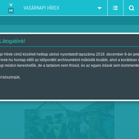
VASÁRNAPI HÍREK
 Látogatónk!
Gyöngyöspata
szűkítés:
i Hírek című közéleti hetilap utolsó nyomtatott lapszáma 2018. december 8-án jel
hirek.hu honlap ettől az időponttól archívumként működik tovább, ahol a korábban
égi módon kereshetők, de a tartalom nem frissül, és az egyes írások sem kommente
t köszönjük,
ELŐSZÖR MONDTA KI BÍRÓSÁG: A
SZEP
21
RENDŐRSÉG JOGOT SÉRT,…