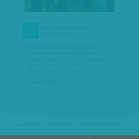
PERESÍTETT MÉLTÓSÁG
DEC
10
GYÖNGYÖSPATÁN
A hírhedten rendpárti településnek,
Gyöngyöspata önkormányzatának a
Mikulás súlyos ítéletet hozott: abba kell
hagyniuk, meg kell szüntetniük a
jogsértést, amit az általános iskola…
Scipiades Erzsébet
| 2012. december 10.
Copyright (C) 2026, XXI század Média Kft. Az oldal szerzői jogi oltalom alatt áll.