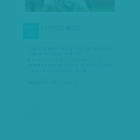
HATPONTOS MECCS
MÁRC
18
Csak bízhatunk benne, hogy az időjárás a
múlt hetinél kegyesebb lesz
futballistákhoz, amikor március 22-én,
pénteken este fél 9-kor, a német Wolfgang
Stark játékvezetésével, sokak…
Fluck Miklós
| 2013. március 18.
társadalmi célú hirdetés