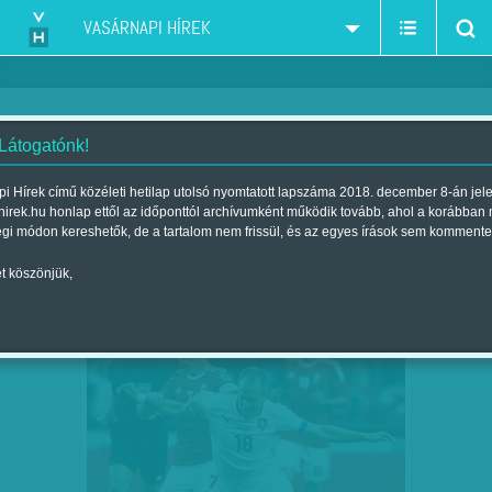
VASÁRNAPI HÍREK
 Látogatónk!
labdarúgó-válogatott
szűkítés:
i Hírek című közéleti hetilap utolsó nyomtatott lapszáma 2018. december 8-án jel
hirek.hu honlap ettől az időponttól archívumként működik tovább, ahol a korábban
égi módon kereshetők, de a tartalom nem frissül, és az egyes írások sem kommente
t köszönjük,
JÖNNEK A CSEHEK – VÁLOGATOTT
AUG
14
PROGRAM: SZERDÁN…