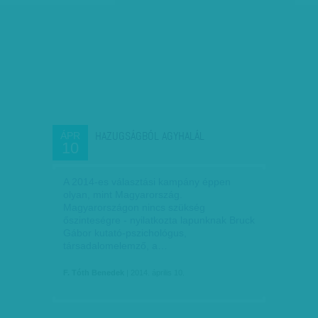
HAZUGSÁGBÓL AGYHALÁL
ÁPR
10
A 2014-es választási kampány éppen
olyan, mint Magyarország.
Magyarországon nincs szükség
őszinteségre - nyilatkozta lapunknak Bruck
Gábor kutató-pszichológus,
társadalomelemző, a…
F. Tóth Benedek
| 2014. április 10.