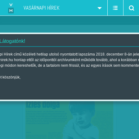
VASÁRNAPI HÍREK
 Látogatónk!
manipuláció
szűkítés:
i Hírek című közéleti hetilap utolsó nyomtatott lapszáma 2018. december 8-án jel
hirek.hu honlap ettől az időponttól archívumként működik tovább, ahol a korábban
égi módon kereshetők, de a tartalom nem frissül, és az egyes írások sem kommente
t köszönjük,
MINDENKI MÁSHOGY SZERETI? –
JÚL
03
MANIPULÁLJÁK AZ…