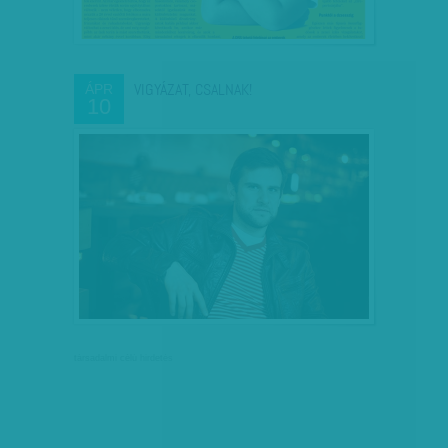
VIGYÁZAT, CSALNAK!
ÁPR
10
társadalmi célú hirdetés