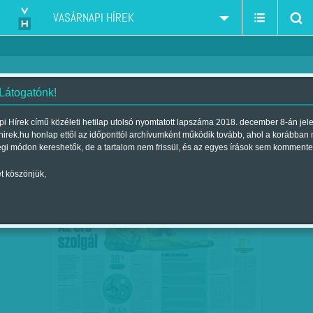
VASÁRNAPI HÍREK
 Látogatónk!
alternatív energia-szél-nap-termálvíz
szűkítés:
i Hírek című közéleti hetilap utolsó nyomtatott lapszáma 2018. december 8-án jel
hirek.hu honlap ettől az időponttól archívumként működik tovább, ahol a korábban
égi módon kereshetők, de a tartalom nem frissül, és az egyes írások sem kommente
t köszönjük,
AZ ERŐ SZOLGÁL
SZEP
05