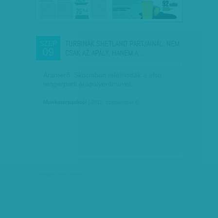
TURBINÁK SHETLAND PARTJAINÁL: NEM
SZEP
09
CSAK AZ APÁLY, HANEM A…
Áramerő. Skóciában felállították a első
tengerparti árapályerőművet.
Munkatársunktól
| 2016. szeptember 9.
társadalmi célú hirdetés