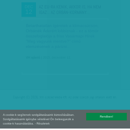
AZ EU-RA KENIK, AKKOR IS, HA NEM
DEC
12
IGAZ... AZ ORBÁN-KORMÁNY…
Betarthatatlan ígéretek a klímacsúcson;
Orbánék Áderért lobbiznak - ez a tömör
összefoglalója a friss Vasárnapi Hírek
"Meg vagyunk mentve?" című
elemzésének a párizsi…
VH ajánló
| 2015. december 12.
Copyright (C) 2026, XXI század Média Kft. Az oldal szerzői jogi oltalom alatt áll.
A cookie-k segítenek szolgáltatásaink biztosításában.
Rendben!
Szolgáltatásaink igénybe vételével Ön beleegyezik a
cookie-k használatába.
- Részletek