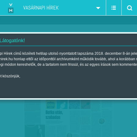
VASÁRNAPI HÍREK
 Látogatónk!
Hiller István
szűkítés:
i Hírek című közéleti hetilap utolsó nyomtatott lapszáma 2018. december 8-án jel
hirek.hu honlap ettől az időponttól archívumként működik tovább, ahol a korábban
égi módon kereshetők, de a tartalom nem frissül, és az egyes írások sem kommente
t köszönjük,
BOTKA UTÁN, SZABADON
OKT
08