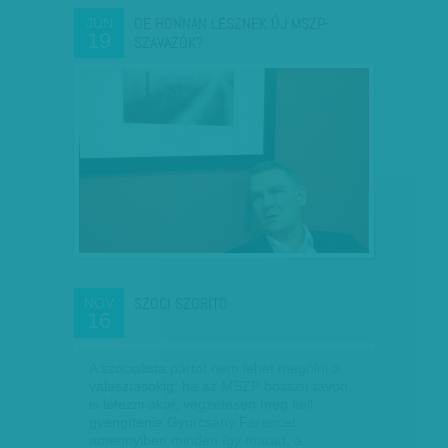
DE HONNAN LESZNEK ÚJ MSZP-
JÚN
19
SZAVAZÓK?
SZOCI SZORÍTÓ
NOV
16
A szocialista pártot nem lehet megölni a
választásokig; ha az MSZP hosszú távon
is létezni akar, végzetesen meg kell
gyengítenie Gyurcsány Ferencet;
amennyiben minden így marad, a…