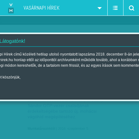
VASÁRNAPI HÍREK
 Látogatónk!
élelmiszer-ipar
szűkítés:
i Hírek című közéleti hetilap utolsó nyomtatott lapszáma 2018. december 8-án jel
hirek.hu honlap ettől az időponttól archívumként működik tovább, ahol a korábban
égi módon kereshetők, de a tartalom nem frissül, és az egyes írások sem kommente
t köszönjük,
DISZNÓHÚSÚ NAGYÚR
SZEP
05
2,7 milliárdot adott a kormány a Csányi
Sándor OTP-vezér családjának
érdekeltségébe tartozó új, mohácsi
vágóhíd megépítéséhez.
Munkatársunktól
| 2016. szeptember 5.