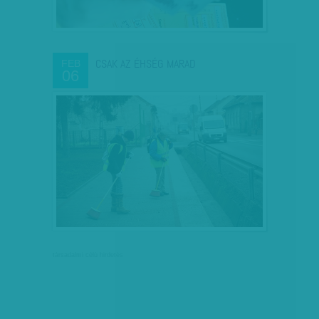
CSAK AZ ÉHSÉG MARAD
FEB
06
társadalmi célú hirdetés