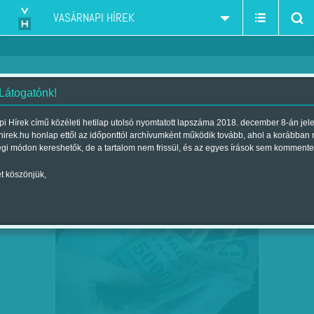
VASÁRNAPI HÍREK
 Látogatónk!
Fidesz-kampány-minimálbér-béremelés
szűkítés:
i Hírek című közéleti hetilap utolsó nyomtatott lapszáma 2018. december 8-án jel
hirek.hu honlap ettől az időponttól archívumként működik tovább, ahol a korábban
égi módon kereshetők, de a tartalom nem frissül, és az egyes írások sem kommente
t köszönjük,
BÉREMELÉS, AMI NINCS
ÁPR
18