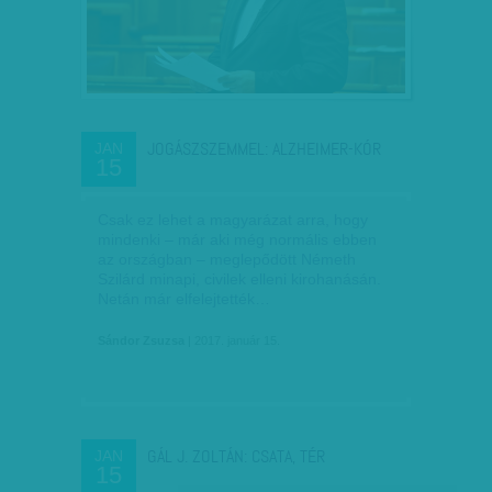
JOGÁSZSZEMMEL: ALZHEIMER-KÓR
JAN
15
Csak ez lehet a magyarázat arra, hogy
mindenki – már aki még normális ebben
az országban – meglepődött Németh
Szilárd minapi, civilek elleni kirohanásán.
Netán már elfelejtették…
Sándor Zsuzsa
| 2017. január 15.
GÁL J. ZOLTÁN: CSATA, TÉR
JAN
15