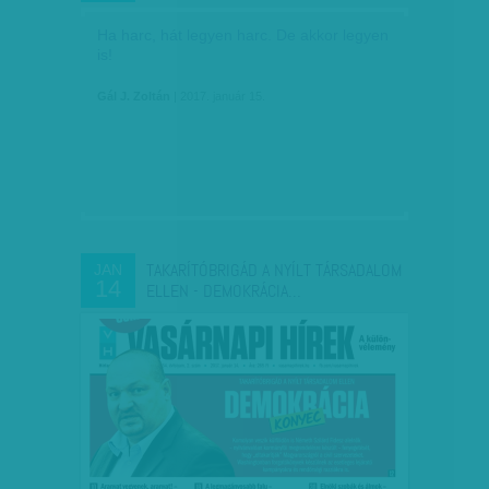
Ha harc, hát legyen harc. De akkor legyen
is!
Gál J. Zoltán
| 2017. január 15.
TAKARÍTÓBRIGÁD A NYÍLT TÁRSADALOM
JAN
14
ELLEN - DEMOKRÁCIA…