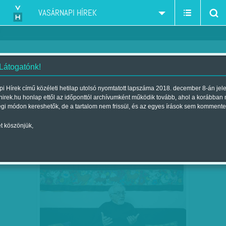
VASÁRNAPI HÍREK
 Látogatónk!
2017-2018 kormányzati támadás - civilek - NGOk
szűkítés:
i Hírek című közéleti hetilap utolsó nyomtatott lapszáma 2018. december 8-án jel
hirek.hu honlap ettől az időponttól archívumként működik tovább, ahol a korábban
égi módon kereshetők, de a tartalom nem frissül, és az egyes írások sem kommente
t köszönjük,
BÍRÓ ANDRÁS: LEGYEN VÉGE A
FEB
06
LÁJKOLÁSNAK