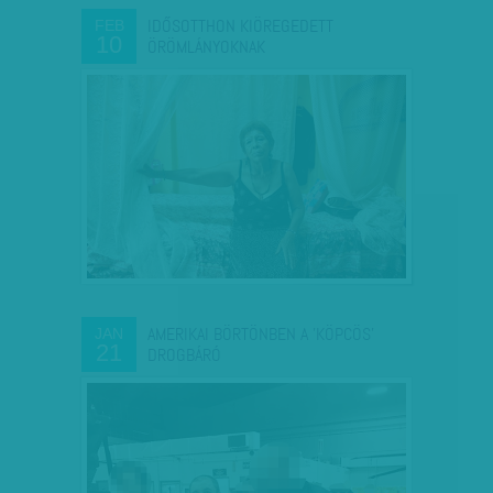
IDŐSOTTHON KIÖREGEDETT
FEB
10
ÖRÖMLÁNYOKNAK
AMERIKAI BÖRTÖNBEN A 'KÖPCÖS'
JAN
21
DROGBÁRÓ