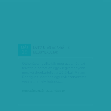
LÁNYA UTÁN AZ ANYÁT IS
MÁJ
19
MEGGYILKOLTÁK
Otthonában gyilkolták meg azt a nőt, aki
felvette a harcot az egyik legkeményebb
mexikói drogkartellel, a Zétákkal. Miriam
Rodríguez Martínez egy civil szervezetet
vezetett, amely hatszáz,…
Munkatársunktól
| 2017. május 19.