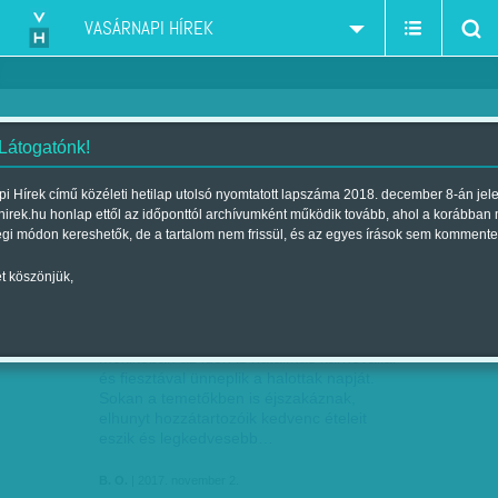
VASÁRNAPI HÍREK
 Látogatónk!
Mexikó
szűkítés:
i Hírek című közéleti hetilap utolsó nyomtatott lapszáma 2018. december 8-án jel
hirek.hu honlap ettől az időponttól archívumként működik tovább, ahol a korábban
égi módon kereshetők, de a tartalom nem frissül, és az egyes írások sem kommente
t köszönjük,
VIDÁM HALOTTAK NAPJA MEXIKÓBAN
NOV
02
Mexikóban az idén is hatalmas karnevállal
és fiesztával ünneplik a halottak napját.
Sokan a temetőkben is éjszakáznak,
elhunyt hozzátartozóik kedvenc ételeit
eszik és legkedvesebb…
B. O.
| 2017. november 2.