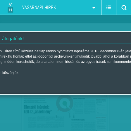
VASÁRNAPI HÍREK
 Látogatónk!
2018-ra pártprogramok - Fizessenek a gazdagok! - különadó -
szűkítés:
i Hírek című közéleti hetilap utolsó nyomtatott lapszáma 2018. december 8-án jel
ingyengyógyszer - alapnyugdíj-emelés
hirek.hu honlap ettől az időponttól archívumként működik tovább, ahol a korábban
égi módon kereshetők, de a tartalom nem frissül, és az egyes írások sem kommente
t köszönjük,
ELLENZÉKI ÍGÉRETEK: KELL AZ
FEB
04
„AHAÉLMÉNY”