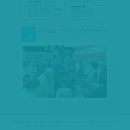
BOTKÁNAK FÜTYÜL A FIDESZ-TÖBBSÉG
ÁPR
22
Copyright (C) 2026, XXI század Média Kft. Az oldal szerzői jogi oltalom alatt áll.