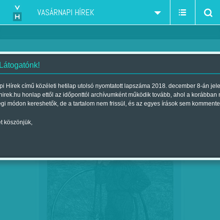
VASÁRNAPI HÍREK
 Látogatónk!
bicikli-kerékpár
szűkítés:
i Hírek című közéleti hetilap utolsó nyomtatott lapszáma 2018. december 8-án jel
hirek.hu honlap ettől az időponttól archívumként működik tovább, ahol a korábban
égi módon kereshetők, de a tartalom nem frissül, és az egyes írások sem kommente
t köszönjük,
ÉVFORDULÓ - 1887. JANUÁR 7. -
JAN
07
THOMAS STEVENS