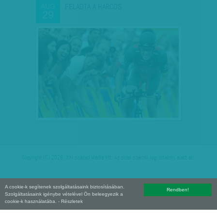
FELADTA A HARCOS
AUG
29
Copyright (C) 2026, XXI század Média Kft. Az oldal szerzői jogi oltalom alatt áll.
A cookie-k segítenek szolgáltatásaink biztosításában.
Rendben!
Szolgáltatásaink igénybe vételével Ön beleegyezik a
cookie-k használatába.
- Részletek