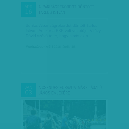
ALPÁRISÁGREKORDOT DÖNTÖTT
ÁPR
16
TARLÓS ISTVÁN
Bunkó. Alpáriságrekordot döntött Tarlós
István. Amikor a BKK volt vezetője, Vitézy
Dávid szóvá tette, hogy hibás az a…
Munkatársunktól
| 2016. április 16.
A CSENDES FORRADALMÁR - LÁSZLÓ
JAN
03
JÁNOS EMLÉKÉRE