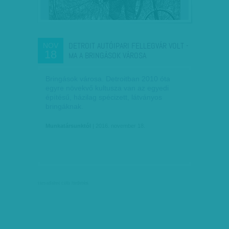
DETROIT AUTÓIPARI FELLEGVÁR VOLT -
NOV
18
MA A BRINGÁSOK VÁROSA
Bringások városa. Detroitban 2010 óta
egyre növekvő kultusza van az egyedi
építésű, házilag spécizett, látványos
bringáknak.
Munkatársunktól
| 2016. november 18.
társadalmi célú hirdetés