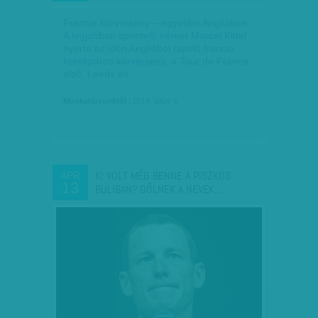
Francia körverseny – egyelőre Angliában.
A legjobban sprintelő német Marcel Kittel
nyerte az idén Angliából rajtoló francia
kerékpáros körverseny, a Tour de France
első, Leeds és…
Munkatársunktól
| 2014. július 6.
KI VOLT MÉG BENNE A PISZKOS
ÁPR
13
BULIBAN? DŐLNEK A NEVEK,…