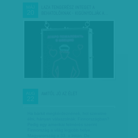
LAZA TENGERÉSZ INTEGET A
MÁJ
20
BEHATOLÓKNAK - KIGÚNYOLJÁK A…
AMITŐL JÓ AZ ÉLET
AUG
22
Ha bárkit megkérdeznének, hol szeretne
élni, hányan válaszolnák: Finnországban?
Pedig egy amerikai felmérés szerint
Finnország a világ legjobb helye,
Magyarország a 33. a listán. De…