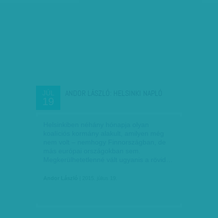
ANDOR LÁSZLÓ: HELSINKI NAPLÓ
JÚL
19
Helsinkiben néhány hónapja olyan
koalíciós kormány alakult, amilyen még
nem volt – nemhogy Finnországban, de
más európai országokban sem.
Megkerülhetetlenné vált ugyanis a rövid…
Andor László
| 2015. július 19.