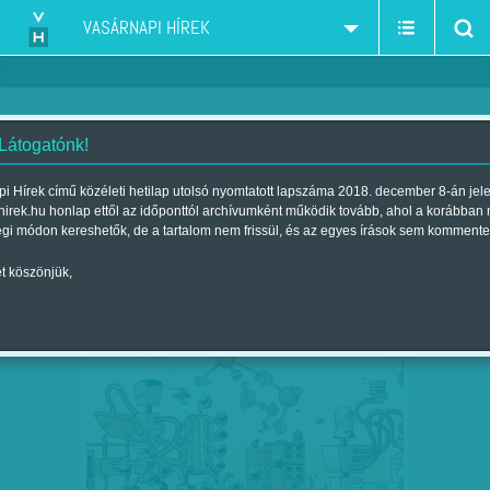
VASÁRNAPI HÍREK
 Látogatónk!
Finnország
szűkítés:
i Hírek című közéleti hetilap utolsó nyomtatott lapszáma 2018. december 8-án jel
hirek.hu honlap ettől az időponttól archívumként működik tovább, ahol a korábban
égi módon kereshetők, de a tartalom nem frissül, és az egyes írások sem kommente
t köszönjük,
VERSENYBEN A ROBOTOKKAL -
JAN
11
ELVESZIK A MUNKÁNKAT? NEM…