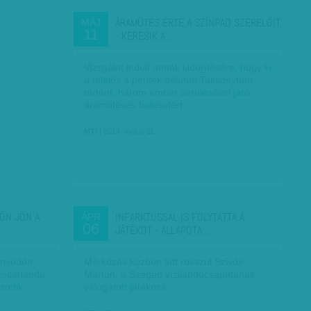
ÁRAMÜTÉS ÉRTE A SZÍNPAD SZERELŐIT
MÁJ
11
- KERESIK A…
Vizsgálat indult annak kiderítésére, hogy ki
a felelős a péntek délután Taksonyban
történt, három ember sérülésével járó
áramütéses balesetért.
MTI
| 2014. május 11.
ŐN JÖN A
INFARKTUSSAL IS FOLYTATTA A
ÁPR
06
JÁTÉKOT - ÁLLAPOTA…
nnyedén
Mérkőzés közben lett rosszul Szivós
kosárlabda
Márton, a Szeged vízilabdacsapatának
sodik
válogatott játékosa.