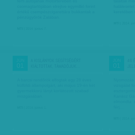
férfi autójának motorterében és
találták me
csomagtartójában elrejtve egymillió forint
halálesetet
értékű csempészcigarettára bukkantak a
keretében v
pénzügyőrök Zalában.
MTI
| 2014. jún
MTI
| 2014. június 7.
A KISLÁNYOK SEGÍTSÉGÉRT
46 
JÚN
JÚN
01
01
KIÁLTOTTAK, TÁMADÓJUK…
JEL
A barcsi rendőrök elfogtak egy 28 éves
Nyomozás a
külföldi állampolgárt, aki május 19-én két
vizsgálat f
gyermekkorú lányt korlátozott szabad
esztergomi
mozgásában.
Kanász Gáb
elmondta: 
férj…
MTI
| 2014. június 1.
MTI
| 2014. jún