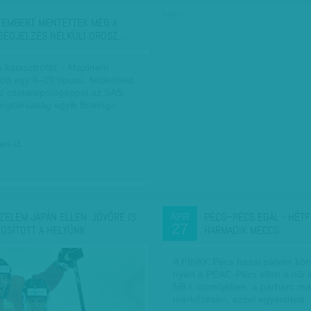
hirdetés
 EMBERT MENTETTEK MEG A
SÉGJELZÉS NÉLKÜLI OROSZ…
a katasztrófát. - Majdnem
tt egy Il–20 típusú, felderítést
z csatarepülőgéppel az SAS
légitársaság egyik Boeing–
jus 11.
ZELEM JAPÁN ELLEN: JÖVŐRE IS
PÉCS–PÉCS EGÁL - HÉTF
ÁPR
27
TOSÍTOTT A HELYÜNK
HARMADIK MECCS
A PINKK Pécs hazai pályán kö
nyert a PEAC-Pécs ellen a női 
NB I. döntőjében, a párharc má
mérkőzésén, ezzel egyenlített.