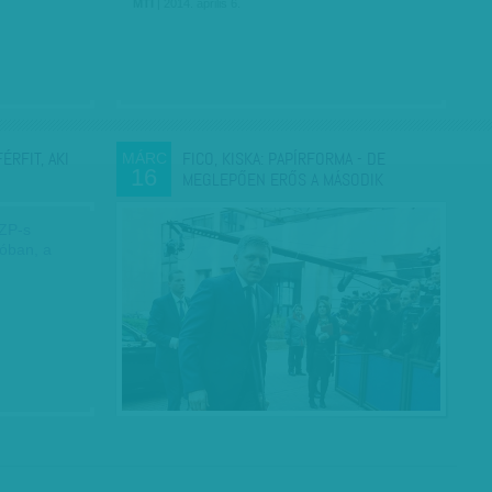
MTI
| 2014. április 6.
RFIT, AKI
FICO, KISKA: PAPÍRFORMA - DE
MÁRC
16
MEGLEPŐEN ERŐS A MÁSODIK
SZP-s
lóban, a