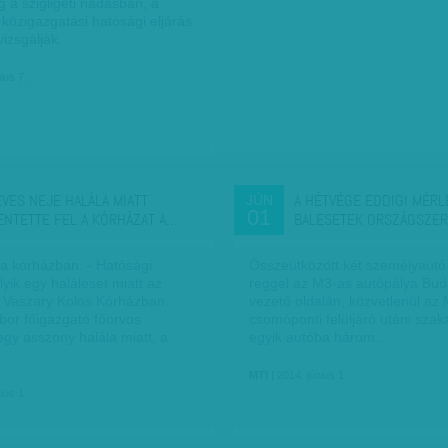
g a szigligeti nádasban, a
 közigazgatási hatósági eljárás
izsgálják.
ius 7.
ÉVES NEJE HALÁLA MIATT
A HÉTVÉGE EDDIGI MÉRL
JÚN
01
ENTETTE FEL A KÓRHÁZAT A…
BALESETEK ORSZÁGSZER
 kórházban. - Hatósági
Összeütközött két személyaut
olyik egy haláleset miatt az
reggel az M3-as autópálya Bud
 Vaszary Kolos Kórházban.
vezető oldalán, közvetlenül az
or főigazgató főorvos
csomóponti felüljáró utáni szak
egy asszony halála miatt, a
egyik autóba három…
MTI
| 2014. június 1.
ius 1.