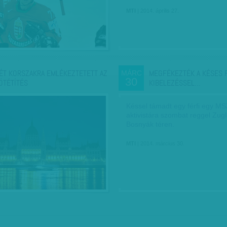
MTI
| 2014. április 27.
ÉT KORSZAKRA EMLÉKEZTETETT AZ
MEGFÉKEZTÉK A KÉSES FÉ
MÁRC
30
ÖTÉTÍTÉS
KIBELEZÉSSEL…
Késsel támadt egy férfi egy M
aktivistára szombat reggel Zug
Bosnyák téren.
MTI
| 2014. március 30.