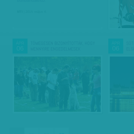
bűnbandákhoz.
MTI
| 2014. május 4.
TÖMEGESEN BIZONYÍTOTTÁK, HOGY
SÖT
ÁPR
ÁPR
06
06
MENNYIRE ENGEDELMESEK
ELS