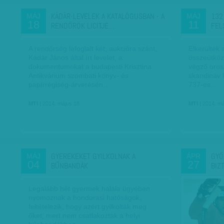
KÁDÁR-LEVELEK A KATALÓGUSBAN - A
132
MÁJ
MÁJ
18
11
RENDŐRÖK LICITJE…
FEL
A rendőrség lefoglalt két, aukcióra szánt,
Elkerülték 
Kádár János által írt levelet, a
összeütközö
dokumentumokat a budapesti Krisztina
végző oros
Antikvárium szombati könyv- és
skandináv 
papírrégiség-árverésén…
737-es…
MTI
| 2014. május 18.
MTI
| 2014. má
GYEREKEKET GYILKOLNAK A
GYŐ
MÁJ
ÁPR
04
27
BŰNBANDÁK
BIZ
Legalább hét gyermek halála ügyében
nyomoznak a hondurasi hatóságok,
feltételezik, hogy azért gyilkolták meg
őket, mert nem csatlakoztak a helyi