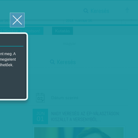
Keresés
ősnők nőnapra
Megtáncoltatott Oscar-szobor
us 16.
2018. március 16.
i Hírekre, kattintson!
Kutatás
magyar
ent meg. A
start
 megjelent
Keresés
lhetőek.
stop
Dátum szerint
NAGY VERESÉG AZ EP-VÁLASZTÁSON:
JÚN
01
KISZÁLLT A VERSENYBŐL…