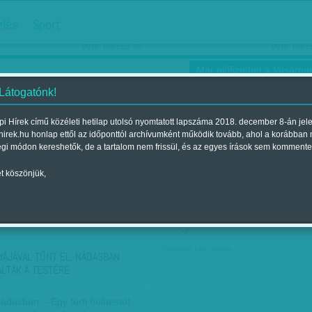
hirdetés
zlés
Sport
Ha még egyszer nyolcvanéves…
Barbie-h
2018. március 16.
2018. márci
Már előfizethet a Vasárnap
 Látogatónk!
i Hírek című közéleti hetilap utolsó nyomtatott lapszáma 2018. december 8-án jel
hirek.hu honlap ettől az időponttól archívumként működik tovább, ahol a korábban
ókusz
Szerintem
Ízlés
Sport
égi módon kereshetők, de a tartalom nem frissül, és az egyes írások sem kommente
t köszönjük,
ző szerint
Címke szerint
társadalmi célú hirdetés
YÁJÁVAL TŰNT EL, NÁDASBAN
ÁLTAK A TESTÉRE
nádasban. - Egy férfi holttestét