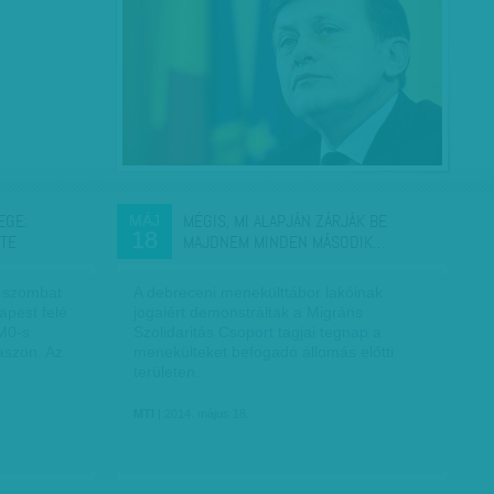
EGE:
MÉGIS, MI ALAPJÁN ZÁRJÁK BE
MÁJ
18
TE
MAJDNEM MINDEN MÁSODIK…
ó szombat
A debreceni menekülttábor lakóinak
apest felé
jogaiért demonstráltak a Migráns
 M0-s
Szolidaritás Csoport tagjai tegnap a
aszon. Az
menekülteket befogadó állomás előtti
területen.
MTI
| 2014. május 18.