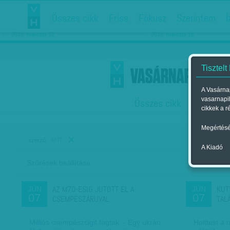
Összes cikk
Friss
Fókusz
Szerintem
Í
Chipekkel a rák ellen
Párkapcsolati matiné
2018. március 12.
2018. március 16.
Tisztelt
A Vasárnap
vasarnapi
Összes cikk
Friss
F
cikkek a r
Megértésé
MTI
szerző:
A Kiadó
Szűrések beállítása
Szer
AZ M70-ESIG JUTOTT EL A
KUT
JÚN
JÚN
07
07
CSEMPÉSZÁRUVAL
TAL
Milliós csempészcigit fogtak. - Egy ukrán
Holttest a 