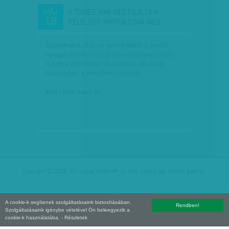
A TÖMEG MÁR MEGTALÁLTA A
MÁJ
18
FELELŐST, HIVATALOSAN MÉG…
Szombatra 301-re emelkedett a keddi
nyugat-törökországi bányászkatasztrófa
halálos áldozatainak száma, de még
tucatnyian a mélyben vannak.
KRS
| 2014. május 18.
Copyright (C) 2026, XXI század Média Kft. Az oldal szerzői jogi oltalom alatt áll.
A cookie-k segítenek szolgáltatásaink biztosításában.
Rendben!
Szolgáltatásaink igénybe vételével Ön beleegyezik a
cookie-k használatába.
- Részletek