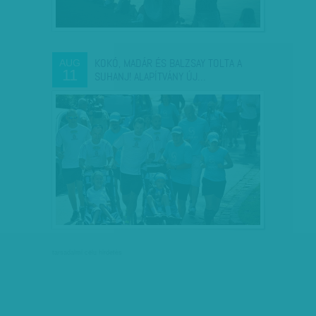
KOKÓ, MADÁR ÉS BALZSAY TOLTA A
AUG
11
SUHANJ! ALAPÍTVÁNY ÚJ…
társadalmi célú hirdetés