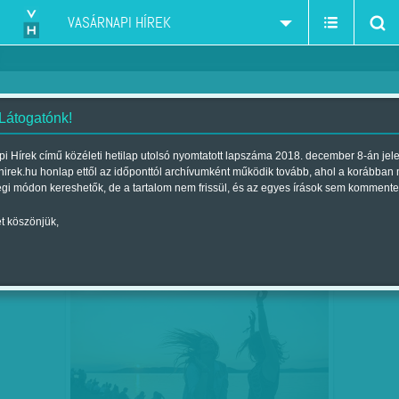
VASÁRNAPI HÍREK
 Látogatónk!
KRS
szerző:
i Hírek című közéleti hetilap utolsó nyomtatott lapszáma 2018. december 8-án jel
hirek.hu honlap ettől az időponttól archívumként működik tovább, ahol a korábban
égi módon kereshetők, de a tartalom nem frissül, és az egyes írások sem kommente
t köszönjük,
KAGYLÓBA LÉPNI TILOS
AUG
24