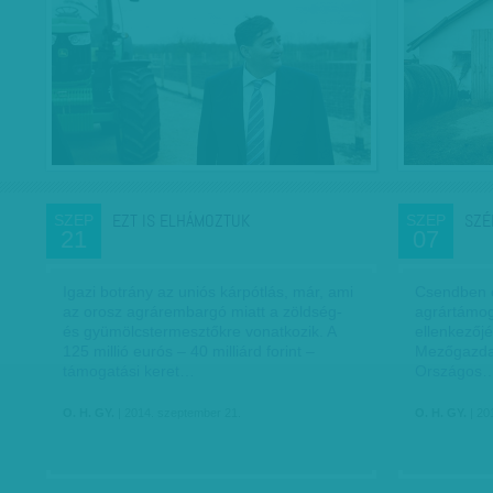
EZT IS ELHÁMOZTUK
SZÉ
SZEP
SZEP
21
07
Igazi botrány az uniós kárpótlás, már, ami
Csendben 
az orosz agrárembargó miatt a zöldség-
agrártámog
és gyümölcstermesztőkre vonatkozik. A
ellenkezőjé
125 millió eurós – 40 milliárd forint –
Mezőgazda
támogatási keret…
Országos
O. H. GY.
| 2014. szeptember 21.
O. H. GY.
| 20