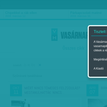
Chipekkel a rák ellen
Párkapcsolati matiné
2018. március 12.
2018. március 16.
Tisztelt
A Vasárnap
vasarnapi
Összes cikk
Friss
F
cikkek a r
Megértésé
O. H. GY.
szerző:
A Kiadó
Szűrések beállítása
Szer
MIÉRT NINCS TÖMEGES FELZÚDULÁS?
BIR
OKT
ÁPR
11
07
MEGTANULHATTÁK: NINCS…