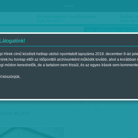
hirdetés
Ha még egyszer nyolcvanéves…
Barbie-h
2018. március 16.
2018. márci
Már előfizethet a Vasárnap
 Látogatónk!
i Hírek című közéleti hetilap utolsó nyomtatott lapszáma 2018. december 8-án jel
hirek.hu honlap ettől az időponttól archívumként működik tovább, ahol a korábban
ókusz
Szerintem
Ízlés
Sport
égi módon kereshetők, de a tartalom nem frissül, és az egyes írások sem kommente
t köszönjük,
ző szerint
Címke szerint
társadalmi célú hirdetés
KÁKNAK NÉZNEK