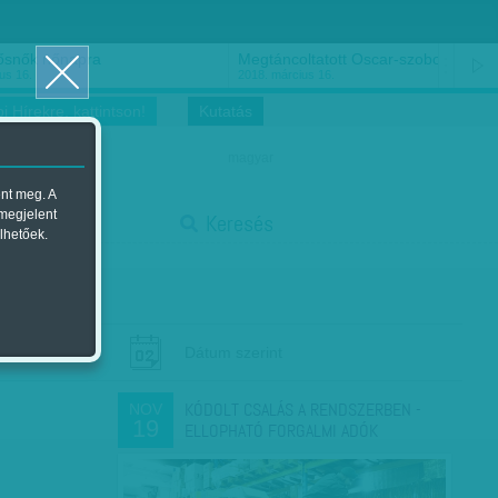
ősnők nőnapra
Megtáncoltatott Oscar-szobor
us 16.
2018. március 16.
i Hírekre, kattintson!
Kutatás
magyar
ent meg. A
start
 megjelent
Keresés
lhetőek.
stop
Dátum szerint
KÓDOLT CSALÁS A RENDSZERBEN -
NOV
19
ELLOPHATÓ FORGALMI ADÓK