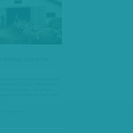
P BESZÉDEK, SZŰK GATYÁK
csökkenti a magyar kormány az
atásokat 2020-ig, miközben az
t kommunikálja – ezt állítja a
sági Szövetkezők és Termelők
…
14. szeptember 7.