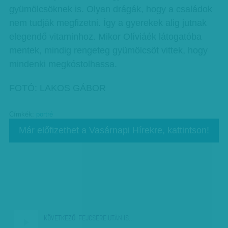
gyümölcsöknek is. Olyan drágák, hogy a családok
nem tudják megfizetni. Így a gyerekek alig jutnak
elegendő vitaminhoz. Mikor Olíviáék látogatóba
mentek, mindig rengeteg gyümölcsöt vittek, hogy
mindenki megkóstolhassa.
FOTÓ: LAKOS GÁBOR
Címkék:
portré
Már előfizethet a Vasárnapi Hírekre, kattintson!
KÖVETKEZŐ:
FEJCSERE UTÁN IS…