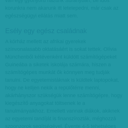
van egy gyönyörű házunk Surányban, de idős
korunkra nem akarunk itt letelepedni, már csak az
egészségügyi ellátás miatt sem.
Esély egy egész családnak
A kórház mellett az afrikai gyerekek
színvonalasabb oktatásáért is sokat tettek. Olívia
Münchenből kétévenként küldött számítógépeket
Guineába a siketek iskolája számára, hiszen a
számítógépes munkát ők könnyen meg tudják
tanulni. De egyetemistáknak is küldtek laptopokat,
hogy ne kelljen nekik a repülőtérre menni,
akárhányszor szükségük lenne számítógépre, hogy
kiegészítő anyagokat töltsenek le a
tanulmányaikhoz. Emellett vannak diákok, akiknek
az egyetemi tandíját is finanszírozták, méghozzá
szponzorok segítségével. Évente 4-5 tehetséges