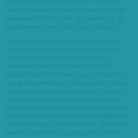
korábbi eseményeket Kaba Olívia. Ugyan soha
nem akart Németországban élni, mivel a férje ott
helyezkedett el építészként, ott telepedtek le, bár
kezdetben nem ment minden olyan könnyen.
– Hiába beszéltem franciául és angolul, nagyon
nehéz volt az eleje, mert nem tudtam németül.
Amíg tanultam a nyelvet, nem dolgoztam,
naphosszat csak magányosan vártam, hogy
hazaérjen David. Korábban nagyon sok barátom
volt, de kint senkihez sem tudtam szólni. Féltem a
szélsőjobboldali nézeteket vallóktól is, mert volt
velük összetűzésem. Az első fél évben 14 kilót
fogytam. Nehéz volt, de kitartottunk. Ma már nem
tudnám elképzelni, hogy olyan kapcsolatban éljek,
melyben csak egy nyelvet beszélünk, egy kultúrát
ismerünk. Olyan színes, gazdag volt az életem