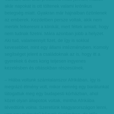
akár napokat is ott töltenek valami krónikus
betegség miatt. Gyakran már hajnalban özönlenek
az emberek. Kezdetben persze voltak, akik nem
merték felkeresni a klinikát, mert féltek amiatt, hogy
nem tudnak fizetni. Mára azonban jobb a helyzet.
Aki tud, valamennyit fizet, de így is sokkal
kevesebbet, mint egy állami intézményben. Komoly
segítséget jelent a családoknak az is, hogy itt a
gyerekek 6 éves korig teljesen ingyenes
kezelésben és oltásokban részesülnek.
– Hiába voltunk számtalanszor Afrikában, így is
megrázó élmény volt, mikor nemrég egy barátunkat
látogattuk meg egy budapesti kórházban, ahol
közel olyan állapotok voltak, mintha Afrikába
tévedtünk volna. Szeretünk Magyarországon lenni,