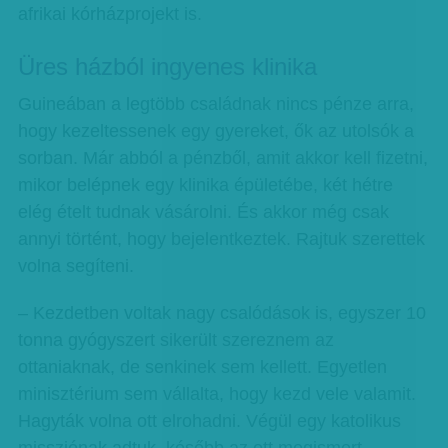
afrikai kórházprojekt is.
Üres házból ingyenes klinika
Guineában a legtöbb családnak nincs pénze arra,
hogy kezeltessenek egy gyereket, ők az utolsók a
sorban. Már abból a pénzből, amit akkor kell fizetni,
mikor belépnek egy klinika épületébe, két hétre
elég ételt tudnak vásárolni. És akkor még csak
annyi történt, hogy bejelentkeztek. Rajtuk szerettek
volna segíteni.
– Kezdetben voltak nagy csalódások is, egyszer 10
tonna gyógyszert sikerült szereznem az
ottaniaknak, de senkinek sem kellett. Egyetlen
minisztérium sem vállalta, hogy kezd vele valamit.
Hagyták volna ott elrohadni. Végül egy katolikus