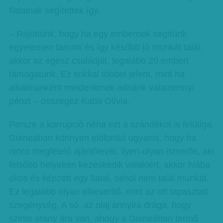
fiatalnak segítettek így.
– Rájöttünk, hogy ha egy embernek segítünk
egyetemen tanulni és így később jó munkát talál,
akkor az egész családját, legalább 20 embert
támogatunk. Ez sokkal többet jelent, mint ha
alkalmanként mindenkinek adnánk valamennyi
pénzt – összegez Kaba Olívia.
Persze a korrupció néha ezt a szándékot is felülírja.
Guineában könnyen előfordul ugyanis, hogy ha
nincs megfelelő ajánlólevél, ilyen-olyan ismerős, aki
felsőbb helyeken kezeskedik valakiért, akkor hiába
okos és képzett egy fiatal, sehol nem talál munkát.
Ez legalább olyan elkeserítő, mint az ott tapasztalt
szegénység. A só, az olaj annyira drága, hogy
szinte arany ára van, ahogy a Guineában termő