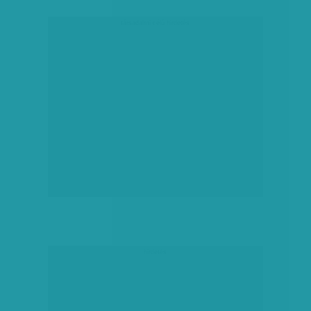
társadalmi célú hirdetés
hirdetés