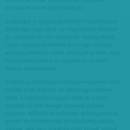
missziónak adtuk, később az ott megismert
orvossal kezdtünk együtt dolgozni.
A házaspár a nyolcvanas években Guineában is
épített egy nagy házat, de végül sosem költöztek
be, valójában be sem rendezték. Mindig inkább
David családjánál töltötték azt az egy hónapot,
ameddig Afrikában voltak. Akkor jött az ötlet, hogy
hasznosítani kellene az ingatlant és rendelőt
lehetne csinálni belőle.
A katolikus misszióban korábban megismert orvos
kezdett el ott dolgozni, de idővel egyre többen
lettek. A rászorulókat ingyen látják el, évente
legalább 10 ezer beteget kezelnek Olíviáék
házában. Működik ott szülészet, terhesgondozás,
gyerek- és felnőttrendelő és fekvőbeteg-ellátás.
Vannak, akik akut probléma miatt jönnek, mások