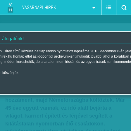
VASÁRNAPI HÍREK
 Látogatónk!
Így lett kórházam Afrikában
i Hírek című közéleti hetilap utolsó nyomtatott lapszáma 2018. december 8-án jel
hirek.hu honlap ettől az időponttól archívumként működik tovább, ahol a korábban
Szerző:
Kuslits Szonja
| Megjelent a 2018. november 17.-i lapszámban
égi módon kereshetők, de a tartalom nem frissül, és az egyes írások sem kommente
t köszönjük,
Kaba Olívia a hetvenes években, 19 évesen
ismerte meg Davidet, az Afrikából származó,
idegen kultúrájú fiút, akihez pár hónap után
hozzáment, majd Németországba költöztek. Már
45 éve együtt vannak, ez idő alatt bejárta a
világot, karriert épített és férjével segített a
kilátástalan nyomorban élő családokon.