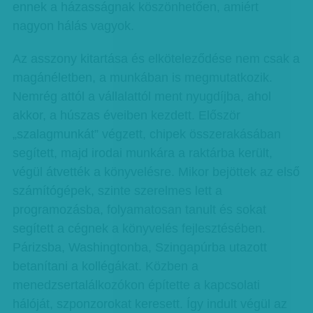
ennek a házasságnak köszönhetően, amiért
nagyon hálás vagyok.
Az asszony kitartása és elköteleződése nem csak a
magánéletben, a munkában is megmutatkozik.
Nemrég attól a vállalattól ment nyugdíjba, ahol
akkor, a húszas éveiben kezdett. Először
„szalagmunkát” végzett, chipek összerakásában
segített, majd irodai munkára a raktárba került,
végül átvették a könyvelésre. Mikor bejöttek az első
számítógépek, szinte szerelmes lett a
programozásba, folyamatosan tanult és sokat
segített a cégnek a könyvelés fejlesztésében.
Párizsba, Washingtonba, Szingapúrba utazott
betanítani a kollégákat. Közben a
menedzsertalálkozókon építette a kapcsolati
hálóját, szponzorokat keresett. Így indult végül az