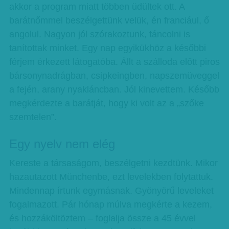
akkor a program miatt többen üdültek ott. A
barátnőmmel beszélgettünk velük, én franciául, ő
angolul. Nagyon jól szórakoztunk, táncolni is
tanítottak minket. Egy nap egyikükhöz a későbbi
férjem érkezett látogatóba. Állt a szálloda előtt piros
bársonynadrágban, csipkeingben, napszemüveggel
a fején, arany nyakláncban. Jól kinevettem. Később
megkérdezte a barátját, hogy ki volt az a „szőke
szemtelen”.
Egy nyelv nem elég
Kereste a társaságom, beszélgetni kezdtünk. Mikor
hazautazott Münchenbe, ezt levelekben folytattuk.
Mindennap írtunk egymásnak. Gyönyörű leveleket
fogalmazott. Pár hónap múlva megkérte a kezem,
és hozzáköltöztem – foglalja össze a 45 évvel