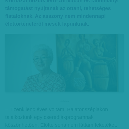
Kórházat hoztak létre Afrikában és tanulmányi
támogatást nyújtanak az ottani, tehetséges
fiataloknak. Az asszony nem mindennapi
élettörténetéről mesélt lapunknak.
hirdetes
– Tizenkilenc éves voltam. Balatonszéplakon
találkoztunk egy cserediákprogramnak
köszönhetően. Előtte soha nem láttam feketéket,