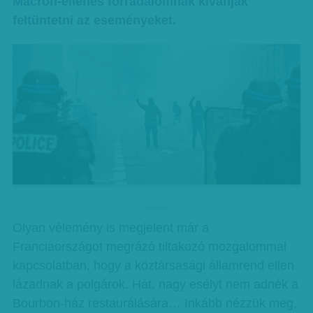
Macron-ellenes forradalomnak kívánják
feltüntetni az eseményeket.
hirdetes
Olyan vélemény is megjelent már a
Franciaországot megrázó tiltakozó mozgalommal
kapcsolatban, hogy a köztársasági államrend ellen
lázadnak a polgárok. Hát, nagy esélyt nem adnék a
Bourbon-ház restaurálására… Inkább nézzük meg,