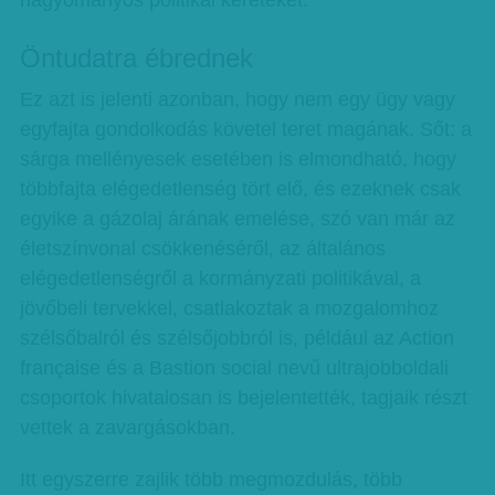
hagyományos politikai kereteket.
Öntudatra ébrednek
Ez azt is jelenti azonban, hogy nem egy ügy vagy
egyfajta gondolkodás követel teret magának. Sőt: a
sárga mellényesek esetében is elmondható, hogy
többfajta elégedetlenség tört elő, és ezeknek csak
egyike a gázolaj árának emelése, szó van már az
életszínvonal csökkenéséről, az általános
elégedetlenségről a kormányzati politikával, a
jövőbeli tervekkel, csatlakoztak a mozgalomhoz
szélsőbalról és szélsőjobbról is, például az Action
française és a Bastion social nevű ultrajobboldali
csoportok hivatalosan is bejelentették, tagjaik részt
vettek a zavargásokban.
Itt egyszerre zajlik több megmozdulás, több