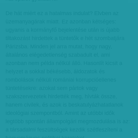
De hát miért ez a hatalmas indulat? Elvben az
üzemanyagárak miatt. Ez azonban kétséges:
ugyanis a kormányfő bejelentése után is újabb
tiltakozást hirdettek a tüntetők e hét szombatjára
Párizsba. Minden jel arra mutat, hogy nagy,
általános elégedetlenség szabadult el, ami
azonban nem példa nélkül álló. Hasonlít kicsit a
helyzet a sokkal békésebb, áldozatok és
rombolások nélküli romániai korrupcióellenes
tüntetésekre: azokat sem pártok vagy
szakszervezetek hirdették meg, hívták össze,
hanem civilek, és azok is beskatulyázhatatlanok
ideológiai szempontból. Amint az utóbbi idők
legtöbb spontán állampolgári megmozdulása is az:
a társadalmi feszültségek kezdik szétfeszíteni a