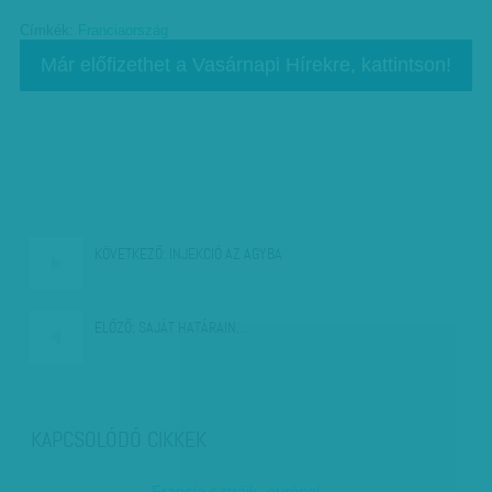
Címkék:
Franciaország
Már előfizethet a Vasárnapi Hírekre, kattintson!
KÖVETKEZŐ:
INJEKCIÓ AZ AGYBA
ELŐZŐ:
SAJÁT HATÁRAIN…
KAPCSOLÓDÓ CIKKEK
Francia sztrájk, európai