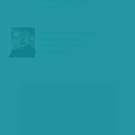
káosz
Mindent a népszerűségért –
Macron pártcsaládot
alapítana az Európai
Parlamentben
társadalmi célú hirdetés