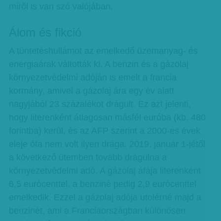
miről is van szó valójában.
Álom és fikció
A tüntetéshullámot az emelkedő üzemanyag- és
energiaárak váltották ki. A benzin és a gázolaj
környezetvédelmi adóján is emelt a francia
kormány, amivel a gázolaj ára egy év alatt
nagyjából 23 százalékot drágult. Ez azt jelenti,
hogy literenként átlagosan másfél euróba (kb. 480
forintba) kerül, és az AFP szerint a 2000-es évek
eleje óta nem volt ilyen drága. 2019. január 1-jétől
a következő ütemben tovább drágulna a
környezetvédelmi adó. A gázolaj áfája literenként
6,5 eurócenttel, a benziné pedig 2,9 eurócenttel
emelkedik. Ezzel a gázolaj adója utolérné majd a
benzinét, ami a Franciaországban különösen