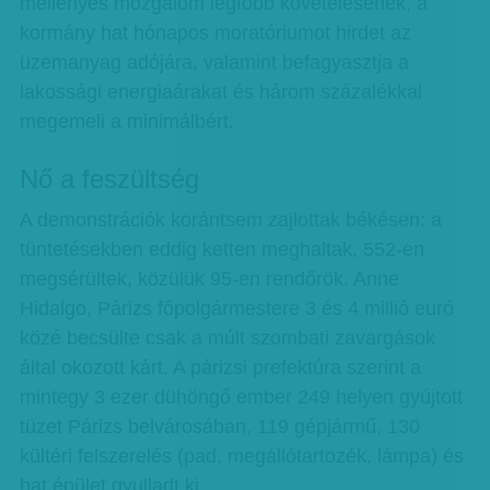
mellényes mozgalom legfőbb követelésének, a
kormány hat hónapos moratóriumot hirdet az
üzemanyag adójára, valamint befagyasztja a
lakossági energiaárakat és három százalékkal
megemeli a minimálbért.
Nő a feszültség
A demonstrációk korántsem zajlottak békésen: a
tüntetésekben eddig ketten meghaltak, 552-en
megsérültek, közülük 95-en rendőrök. Anne
Hidalgo, Párizs főpolgármestere 3 és 4 millió euró
közé becsülte csak a múlt szombati zavargások
által okozott kárt. A párizsi prefektúra szerint a
mintegy 3 ezer dühöngő ember 249 helyen gyújtott
tüzet Párizs belvárosában, 119 gépjármű, 130
kültéri felszerelés (pad, megállótartozék, lámpa) és
hat épület gyulladt ki.