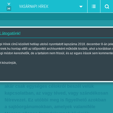
VASÁRNAPI HÍREK
 Látogatónk!
A Diadalív árnyéka
i Hírek című közéleti hetilap utolsó nyomtatott lapszáma 2018. december 8-án jel
hirek.hu honlap ettől az időponttól archívumként működik tovább, ahol a korábban
Szerző:
Szele Tamás
| Megjelent a 2018. december 08.-i lapszámban
égi módon kereshetők, de a tartalom nem frissül, és az egyes írások sem kommente
t köszönjük,
Aki pontosan meg tudja határozni a
Franciaországot megrázó sárga mellényes
tiltakozó mozgalom politikai gyökereit vagy
akár csak egységes célokról beszél velük
kapcsolatban, az vagy téved, vagy szándékosan
félrevezet. Ez utóbbi meg is figyelhető azokban
a sajtóorgánumokban, amelyek valamiféle