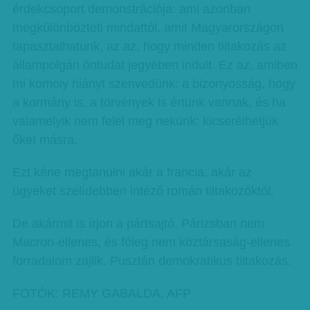
érdekcsoport demonstrációja: ami azonban
megkülönbözteti mindattól, amit Magyarországon
tapasztalhatunk, az az, hogy minden tiltakozás az
állampolgári öntudat jegyében indult. Ez az, amiben
mi komoly hiányt szenvedünk: a bizonyosság, hogy
a kormány is, a törvények is értünk vannak, és ha
valamelyik nem felel meg nekünk: kicserélhetjük
őket másra.
Ezt kéne megtanulni akár a francia, akár az
ügyeket szelídebben intéző román tiltakozóktól.
De akármit is írjon a pártsajtó, Párizsban nem
Macron-ellenes, és főleg nem köztársaság-ellenes
forradalom zajlik. Pusztán demokratikus tiltakozás.
FOTÓK: REMY GABALDA, AFP