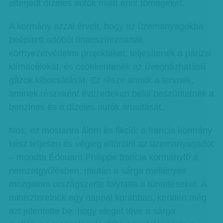
elterjedt dízeles autók miatt érint tömegeket.
A kormány azzal érvelt, hogy az üzemanyagokba
beépített adóból finanszíroznának
környezetvédelmi projekteket, teljesítenék a párizsi
klímacélokat, és csökkentenék az üvegházhatású
gázok kibocsátását. Ez része annak a tervnek,
aminek részeként évtizedeken belül beszüntetnék a
benzines és a dízeles autók árusítását.
Nos, ez mostanra álom és fikció: a francia kormány
kész teljesen és végleg eltörölni az üzemanyagadót
– mondta Édouard Philippe francia kormányfő a
nemzetgyűlésben, miután a sárga mellényes
mozgalom országszerte folytatta a tüntetéseket. A
miniszterelnök egy nappal korábban, kedden még
azt jelentette be, hogy eleget téve a sárga