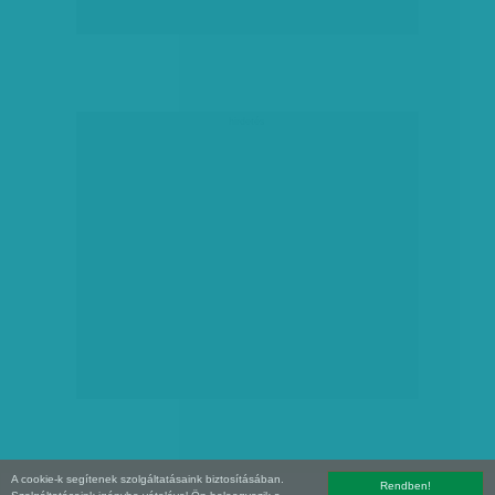
hirdetés
A cookie-k segítenek szolgáltatásaink biztosításában.
Rendben!