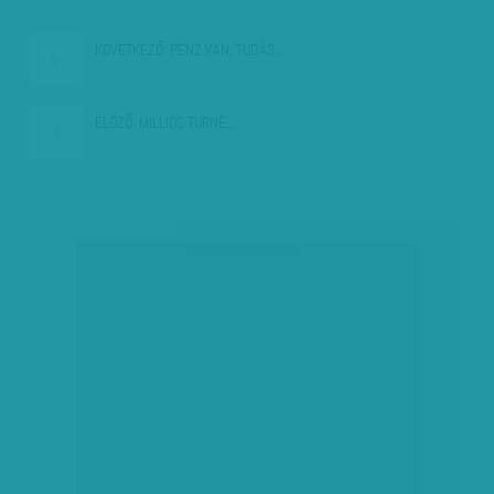
KÖVETKEZŐ:
PÉNZ VAN, TUDÁS…
ELŐZŐ:
MILLIÓS TURNÉ,…
társadalmi célú hirdetés