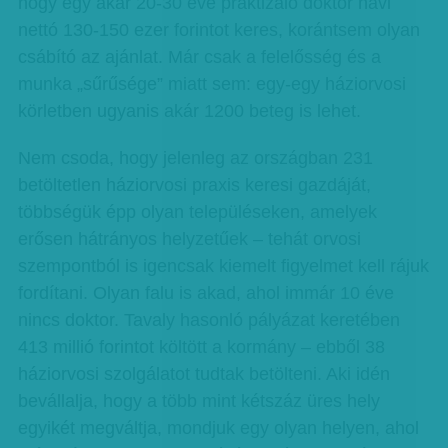
hogy egy akár 20-30 éve praktizáló doktor havi
nettó 130-150 ezer forintot keres, korántsem olyan
csábító az ajánlat. Már csak a felelősség és a
munka „sűrűsége” miatt sem: egy-egy háziorvosi
körletben ugyanis akár 1200 beteg is lehet.
Nem csoda, hogy jelenleg az országban 231
betöltetlen háziorvosi praxis keresi gazdáját,
többségük épp olyan településeken, amelyek
erősen hátrányos helyzetűek – tehát orvosi
szempontból is igencsak kiemelt figyelmet kell rájuk
fordítani. Olyan falu is akad, ahol immár 10 éve
nincs doktor. Tavaly hasonló pályázat keretében
413 millió forintot költött a kormány – ebből 38
háziorvosi szolgálatot tudtak betölteni. Aki idén
bevállalja, hogy a több mint kétszáz üres hely
egyikét megváltja, mondjuk egy olyan helyen, ahol