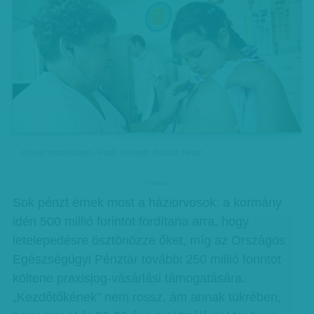
Orvosi rendelőben - Fotó: Németh András Péter
hirdetes
Sok pénzt érnek most a háziorvosok: a kormány
idén 500 millió forintot fordítana arra, hogy
letelepedésre ösztönözze őket, míg az Országos
Egészségügyi Pénztár további 250 millió forintot
költene praxisjog-vásárlási támogatására.
„Kezdőtőkének” nem rossz, ám annak tükrében,