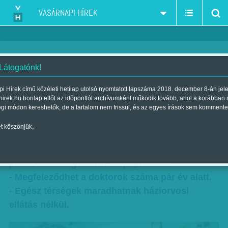
VASÁRNAPI HÍREK
 Látogatónk!
A fél ország háziorvos nélkül
i Hírek című közéleti hetilap utolsó nyomtatott lapszáma 2018. december 8-án jel
hirek.hu honlap ettől az időponttól archívumként működik tovább, ahol a korábban
maradhat
égi módon kereshetők, de a tartalom nem frissül, és az egyes írások sem kommente
Szerző:
DHN
| Megjelent a 2015. augusztus 08.-i lapszámban
t köszönjük,
Hiába költ százmilliókat a kormány, háziorvosi
praxisok tömegét nem tudja „eladni”.
- Megfeleződhet a doktorok száma pár év alatt.
- Egész térségek maradhatnak háziorvosi
ellátás nélkül.