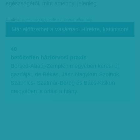
egészségéről, mint amennyi jelenleg.
Címkék:
egészségügy
,
Fókusz
,
orvostudomány
Már előfizethet a Vasárnapi Hírekre, kattintson!
40
betöltetlen háziorvosi praxis
Borsod-Abaúj-Zemplén megyében keresi új
gazdáját, de Békés, Jász-Nagykun-Szolnok,
Szabolcs- Szatmár-Bereg és Bács-Kiskun
megyében is óriási a hiány.