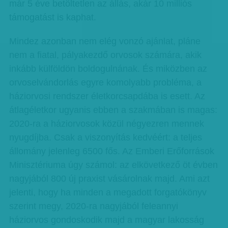
már 5 éve betöltetlen az állás, akár 10 milliós
támogatást is kaphat.
Mindez azonban nem elég vonzó ajánlat, pláne
nem a fiatal, pályakezdő orvosok számára, akik
inkább külföldön boldogulnának. És miközben az
orvoselvándorlás egyre komolyabb probléma, a
háziorvosi rendszer életkorcsapdába is esett. Az
átlagéletkor ugyanis ebben a szakmában is magas:
2020-ra a háziorvosok közül négyezren mennek
nyugdíjba. Csak a viszonyítás kedvéért: a teljes
állomány jelenleg 6500 fős. Az Emberi Erőforrások
Minisztériuma úgy számol: az elkövetkező öt évben
nagyjából 800 új praxist vásárolnak majd. Ami azt
jelenti, hogy ha minden a megadott forgatókönyv
szerint megy, 2020-ra nagyjából feleannyi
háziorvos gondoskodik majd a magyar lakosság