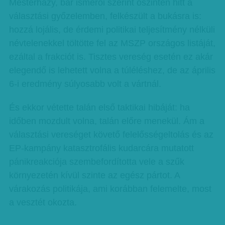
Mesterházy, bár ismerői szerint őszintén hitt a
választási győzelemben, felkészült a bukásra is:
hozzá lojális, de érdemi politikai teljesítmény nélküli
névtelenekkel töltötte fel az MSZP országos listáját,
ezáltal a frakciót is. Tisztes vereség esetén ez akár
elegendő is lehetett volna a túléléshez, de az április
6-i eredmény súlyosabb volt a vártnál.
És ekkor vétette talán első taktikai hibáját: ha
időben mozdult volna, talán előre menekül. Ám a
választási vereséget követő felelősségeltolás és az
EP-kampány katasztrofális kudarcára mutatott
pánikreakciója szembefordította vele a szűk
környezetén kívül szinte az egész pártot. A
várakozás politikája, ami korábban felemelte, most
a vesztét okozta.