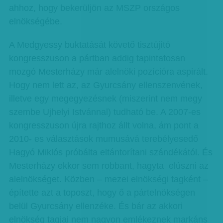
ahhoz, hogy bekerüljön az MSZP országos
elnökségébe.
A Medgyessy buktatását követő tisztújító
kongresszuson a pártban addig tapintatosan
mozgó Mesterházy már alelnöki pozícióra aspirált.
Hogy nem lett az, az Gyurcsány ellenszenvének,
illetve egy megegyezésnek (miszerint nem megy
szembe Ujhelyi Istvánnal) tudható be. A 2007-es
kongresszuson újra rajthoz állt volna, ám pont a
2010- es választások mumusává terebélyesedő
Hagyó Miklós próbálta eltántorítani szándékától. És
Mesterházy ekkor sem robbant, hagyta elúszni az
alelnökséget. Közben – mezei elnökségi tagként –
építette azt a toposzt, hogy ő a pártelnökségen
belül Gyurcsány ellenzéke. És bár az akkori
elnökség tagjai nem nagyon emlékeznek markáns