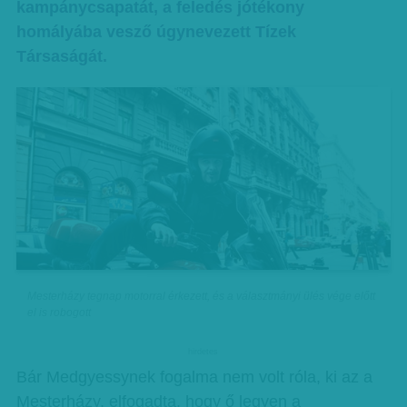
kampánycsapatát, a feledés jótékony
homályába vesző úgynevezett Tízek
Társaságát.
Mesterházy tegnap motorral érkezett, és a választmányi ülés vége előtt
el is robogott
hirdetes
Bár Medgyessynek fogalma nem volt róla, ki az a
Mesterházy, elfogadta, hogy ő legyen a