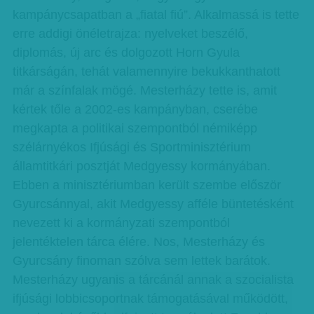
kampánycsapatban a „fiatal fiú”. Alkalmassá is tette
erre addigi önéletrajza: nyelveket beszélő,
diplomás, új arc és dolgozott Horn Gyula
titkárságán, tehát valamennyire bekukkanthatott
már a színfalak mögé. Mesterházy tette is, amit
kértek tőle a 2002-es kampányban, cserébe
megkapta a politikai szempontból némiképp
szélárnyékos Ifjúsági és Sportminisztérium
államtitkári posztját Medgyessy kormányában.
Ebben a minisztériumban került szembe először
Gyurcsánnyal, akit Medgyessy afféle büntetésként
nevezett ki a kormányzati szempontból
jelentéktelen tárca élére. Nos, Mesterházy és
Gyurcsány finoman szólva sem lettek barátok.
Mesterházy ugyanis a tárcánál annak a szocialista
ifjúsági lobbicsoportnak támogatásával működött,