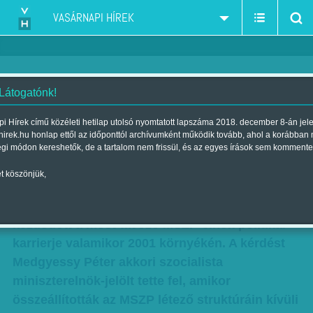
VASÁRNAPI HÍREK
 Látogatónk!
A várakozó ember - Mesterházy
i Hírek című közéleti hetilap utolsó nyomtatott lapszáma 2018. december 8-án jel
hirek.hu honlap ettől az időponttól archívumként működik tovább, ahol a korábban
Attila politikai portréja
égi módon kereshetők, de a tartalom nem frissül, és az egyes írások sem kommente
Szerző:
Munkatársunktól
| Megjelent a 2014. június 01.-i lapszámban
t köszönjük,
Ki az a Mesterházy? Ezzel a kérdéssel
kezdődött a most távozó MSZP-elnök politikai
karrierje valamikor 2001 környékén. A kérdést
Medgyessy Péter akkori szocialista
miniszterelnök-jelölt tette fel, amikor
összeállították az MSZP létező struktúráin kívüli