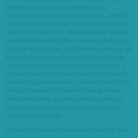
félreállított korábbi elit körbenézett, a párt
forrásgazdálkodását, a megyei vezetést, a frakciót
már Mesterházy dominálta. És ez nem is változott
négy éven át – az elnök „főtevékenysége” a status
quo fenntartása volt. Tette ezt olyan ügyesen, hogy
szállóige lett a pártban: utoljára Horn Gyula volt, aki
ilyen erősen uralta a szocialistákat. Ennek ára az
volt, hogy Mesterházy nem a képességet, nem a
politikai teljesítményt, hanem csak és kizárólag a
lojalitást, még pontosabban: a szervilizmust tette az
előrejutás feltételéül. Emberei ott voltak minden
belső pártfórumon, aki pedig kritikát fogalmazott
meg, az rövid úton kapta a pártelnöki leszúrást
SMS-ben vagy szóban.
Közben azért mutatott politikusi erényeket is, mert