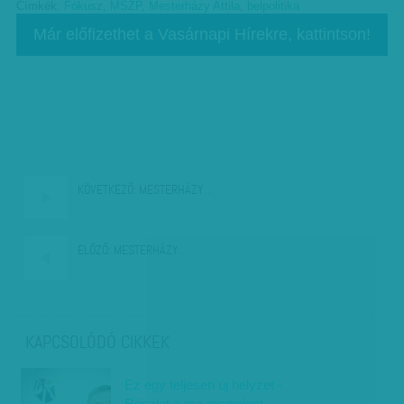
Címkék:
Fókusz
,
MSZP
,
Mesterházy Attila
,
belpolitika
Már előfizethet a Vasárnapi Hírekre, kattintson!
KÖVETKEZŐ:
MESTERHÁZY…
ELŐZŐ:
MESTERHÁZY…
KAPCSOLÓDÓ CIKKEK
Ez egy teljesen új helyzet -
Részlet a ma megjelent