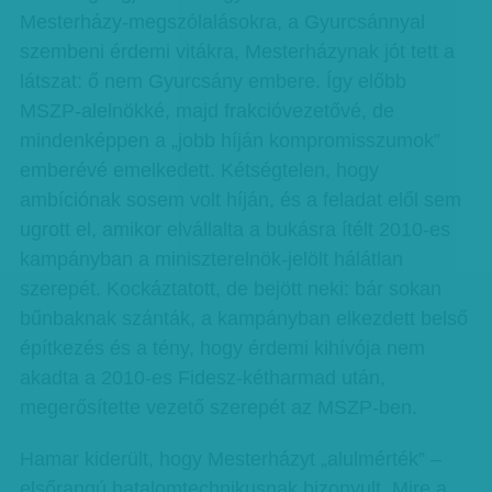
Mesterházy-megszólalásokra, a Gyurcsánnyal
szembeni érdemi vitákra, Mesterházynak jót tett a
látszat: ő nem Gyurcsány embere. Így előbb
MSZP-alelnökké, majd frakcióvezetővé, de
mindenképpen a „jobb híján kompromisszumok”
emberévé emelkedett. Kétségtelen, hogy
ambíciónak sosem volt híján, és a feladat elől sem
ugrott el, amikor elvállalta a bukásra ítélt 2010-es
kampányban a miniszterelnök-jelölt hálátlan
szerepét. Kockáztatott, de bejött neki: bár sokan
bűnbaknak szánták, a kampányban elkezdett belső
építkezés és a tény, hogy érdemi kihívója nem
akadta a 2010-es Fidesz-kétharmad után,
megerősítette vezető szerepét az MSZP-ben.
Hamar kiderült, hogy Mesterházyt „alulmérték” –
elsőrangú hatalomtechnikusnak bizonyult. Mire a