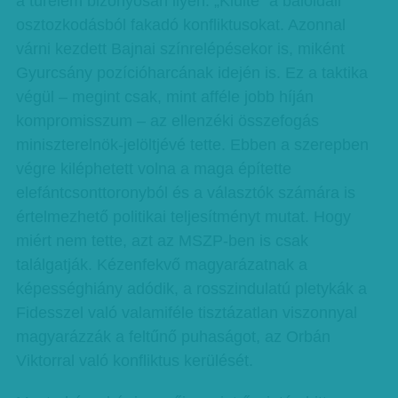
a türelem bizonyosan ilyen. „Kiülte” a baloldali
osztozkodásból fakadó konfliktusokat. Azonnal
várni kezdett Bajnai színrelépésekor is, miként
Gyurcsány pozícióharcának idején is. Ez a taktika
végül – megint csak, mint afféle jobb híján
kompromisszum – az ellenzéki összefogás
miniszterelnök-jelöltjévé tette. Ebben a szerepben
végre kiléphetett volna a maga építette
elefántcsonttoronyból és a választók számára is
értelmezhető politikai teljesítményt mutat. Hogy
miért nem tette, azt az MSZP-ben is csak
találgatják. Kézenfekvő magyarázatnak a
képességhiány adódik, a rosszindulatú pletykák a
Fidesszel való valamiféle tisztázatlan viszonnyal
magyarázzák a feltűnő puhaságot, az Orbán
Viktorral való konfliktus kerülését.