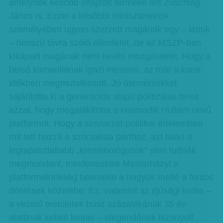
amelynek később elfajzott terméke lett Zuschlag
János is. Ezzel a későbbi miniszterelnök
személyében ugyan szerzett magának egy – láttuk
– hosszú távra szóló ellenfelet, de az MSZP-ben
kikapart magának nem kevés mozgásteret. Hogy a
belső kamarillának igazi mestere, az már a korai
időkben megmutatkozott. Jó ütemérzékkel
sajátította ki a generációs alapú politizálás tereit
azzal, hogy megalakította a Harmadik Hullám nevű
platformot. Hogy a szervezet politikai értelemben
mit tett hozzá a szocialista párthoz, azt talán a
legtapasztaltabb „kremlinológusok” sem tudnák
megmondani, mindenesetre Mesterházyt a
platformelnökség beemelte a nagyok mellé a fontos
döntések közelébe. Ez, valamint az ifjúsági kvóta –
a vezető testületek húsz százalékának 35 év
alattinak kellett lennie – elegendőnek bizonyult