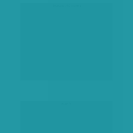
társadalmi célú hirdetés
hirdetés