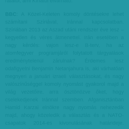
rátától, ami Kínától elvárható.
BBC
: A Közel-Keleten komoly döntésekre lehet
számítani Szíriával, Iránnal kapcsolatban.
Szíriában 2013 az Aszad utáni rendszer éve lesz –
kegyetlen és véres átmenettel. Irán esetében a
nagy kérdés: vajon lesz-e B-terv, ha az
atomfegyver programjáról folytatott tárgyalások
eredménytelenül zárulnak? Érdemes lesz
odafigyelni Benjamin Netanjahura is, aki várhatóan
megnyeri a januári izraeli választásokat, és nagy
valószínűséggel komoly nyomást gyakorol majd a
világ vezetőire, arra ösztönözve őket, hogy
cselekedjenek Iránnal szemben. Afganisztánban
Hamid Karzai elnökre nagy nyomás nehezedik
majd, ahogy közeledik a választás és a NATO-
csapatok 2014-es kivonulásának határideje.