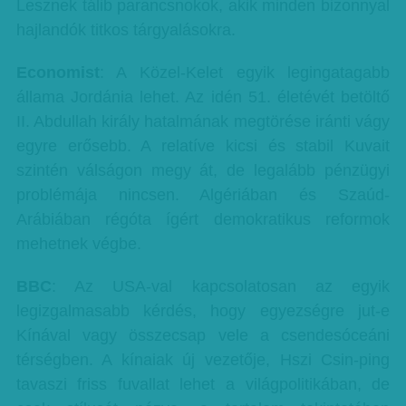
Lesznek tálib parancsnokok, akik minden bizonnyal
hajlandók titkos tárgyalásokra.
Economist
: A Közel-Kelet egyik legingatagabb
állama Jordánia lehet. Az idén 51. életévét betöltő
II. Abdullah király hatalmának megtörése iránti vágy
egyre erősebb. A relatíve kicsi és stabil Kuvait
szintén válságon megy át, de legalább pénzügyi
problémája nincsen. Algériában és Szaúd-
Arábiában régóta ígért demokratikus reformok
mehetnek végbe.
BBC
: Az USA-val kapcsolatosan az egyik
legizgalmasabb kérdés, hogy egyezségre jut-e
Kínával vagy összecsap vele a csendesóceáni
térségben. A kínaiak új vezetője, Hszi Csin-ping
tavaszi friss fuvallat lehet a világpolitikában, de