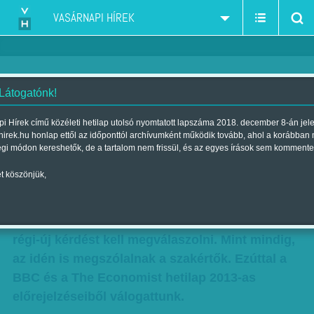
VASÁRNAPI HÍREK
 Látogatónk!
A világ 2013-ban
i Hírek című közéleti hetilap utolsó nyomtatott lapszáma 2018. december 8-án jel
hirek.hu honlap ettől az időponttól archívumként működik tovább, ahol a korábban
Szerző:
Kiss Orsolya
| Megjelent a 2012. december 30.-i lapszámban
égi módon kereshetők, de a tartalom nem frissül, és az egyes írások sem kommente
t köszönjük,
A Kígyó éve a világpolitikában is igencsak
izgalmasnak ígérkezik, számos mondat végére
kerülhet pont, ugyanakkor még annál is több
régi-új kérdést kell megválaszolni. Mint mindig,
az idén is megszólalnak a szakértők. Ezúttal a
BBC és a The Economist hetilap 2013-as
előrejelzéseiből válogattunk.