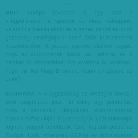
hirdetes
BBC
: Európa továbbra is ügy lesz a
világpolitikában a spanyol és olasz válságnak,
valamint a francia elnök és a német kancellár uniós
gazdasági stratégiájáról szóló ádáz küzdelmének
köszönhetően. A piacok egyértelműsíteni fogják,
hogy az eurózónának össze kell tartania, és a
bizalom is visszatérhet, ám továbbra is kérdéses,
hogy mit lép Nagy-Britannia: vajon elhagyja-e az
uniót?
Economist
: A világgazdaság az országok hosszú
távú stagnálását jelzi. Ha eddig úgy gondoltuk,
hogy a gazdasági világválság kirobbanásának
hatodik évfordulóján a gazdaságok újból dübörögni
fognak, nagyot tévedtünk. Erre legjobb példa az
Európai Unió, amelynek GDP-je az előrejelzések