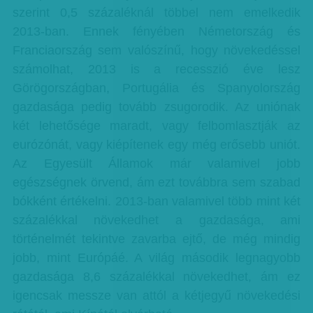
szerint 0,5 százaléknál többel nem emelkedik
2013-ban. Ennek fényében Németország és
Franciaország sem valószínű, hogy növekedéssel
számolhat, 2013 is a recesszió éve lesz
Görögországban, Portugália és Spanyolország
gazdasága pedig tovább zsugorodik. Az uniónak
két lehetősége maradt, vagy felbomlasztják az
eurózónát, vagy kiépítenek egy még erősebb uniót.
Az Egyesült Államok már valamivel jobb
egészségnek örvend, ám ezt továbbra sem szabad
bókként értékelni. 2013-ban valamivel több mint két
százalékkal növekedhet a gazdasága, ami
történelmét tekintve zavarba ejtő, de még mindig
jobb, mint Európáé. A világ második legnagyobb
gazdasága 8,6 százalékkal növekedhet, ám ez
igencsak messze van attól a kétjegyű növekedési