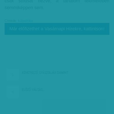
csak stílusát nézve, a tartalom tekintetében
semmiképpen sem.
Címkék:
külpolitika
Már előfizethet a Vasárnapi Hírekre, kattintson!
KÖVETKEZŐ:
GYÁSZOLJÁK DAMINIT
ELŐZŐ:
VÁLSÁG,…