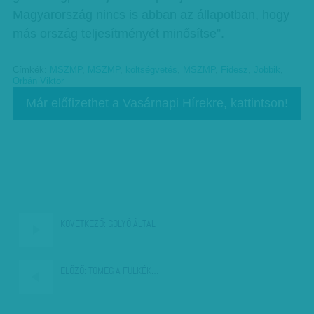
Magyarország nincs is abban az állapotban, hogy
más ország teljesítményét minősítse”.
Címkék:
MSZMP
,
MSZMP
,
költségvetés
,
MSZMP
,
Fidesz
,
Jobbik
,
Orbán Viktor
Már előfizethet a Vasárnapi Hírekre, kattintson!
KÖVETKEZŐ:
GOLYÓ ÁLTAL
ELŐZŐ:
TÖMEG A FÜLKÉK…