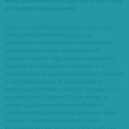
Budai Gyula bruttó havi egymillió forintot bukik
az államtitkári kinevezésével.
hirdetes
Az át nem gondolt javadalmazási rendszer egy
vakfoltjának köszönhetően ugyanis az
elszámoltatási kormánybiztos bruttó jövedelme
annak ellenére csökken államtitkárrá való
kinevezése esetén, hogy megőrzi országgyűlési
képviselői és kormánybiztosi tisztségét is. A
kormányban az anyagi elismerések nem igazodnak
a viselt felelősséghez: az ifjúságpolitikai és a
levéltári ügyekért felelős miniszteri biztosok a húsz
legjobban kereső képviselő között vannak, a
megyei igazgatást ténylegesen működtető
kormánymegbízottaknál pedig lényegesen többet
keresnek a feladat nélkül hagyott megyei
közgyűlések elnökei, és Orbán Viktor bruttó havi