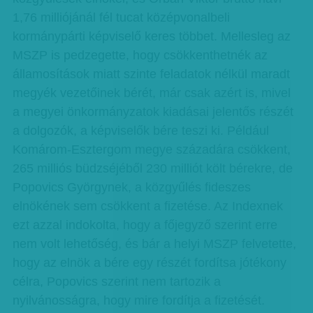
1,76 millió­jánál fél tucat középvonalbeli
kormánypárti képviselő keres többet. Mellesleg az
MSZP is pedzegette, hogy csökkenthetnék az
államosítások miatt szinte feladatok nélkül maradt
megyék vezetőinek bérét, már csak azért is, mivel
a megyei önkormányzatok kiadásai jelentős részét
a dolgozók, a képviselők bére teszi ki. Például
Komárom-Esztergom megye századára csökkent,
265 milliós büdzséjéből 230 milliót költ bérekre, de
Popovics Györgynek, a közgyűlés fideszes
elnökének sem csökkent a fizetése. Az Indexnek
ezt azzal indokolta, hogy a főjegyző szerint erre
nem volt lehetőség, és bár a helyi MSZP felvetette,
hogy az elnök a bére egy részét fordítsa jótékony
célra, Popovics szerint nem tartozik a
nyilvánosságra, hogy mire fordítja a fizetését.