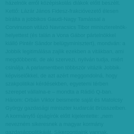
házelnök erről középiskolás diákok előtt beszélt.
Kettő: Lázár János Fidesz-frakcióvezető élesen
bírálta a jobbikos Gaudi-Nagy Tamással a
Corvinuson vitázó Navracsics Tibor miniszterelnök-
helyettest (és talán a Vona Gábor pártelnökkel
kiálló Pintér Sándor belügyminisztert), mondván: a
Jobbik legitimálása zajlik ezekben a vitákban, ami
megdöbbenti, de aki szervezi, nyilván tudja, miért
csinálja. A parlamentben többször vitázik Jobbik-
képviselőkkel, de azt azért meggondolná, hogy
szakpolitikai kérdésekben, egyetemi térben
szerepet vállalna-e – mondta a Rádió Q-ban.
Három: Orbán Viktor beismerte saját és Matolcsy
György gazdasági miniszter kudarcát Brüsszelben.
A kormányfő újságírók előtt kijelentette: „nem
nevezném sikeresnek a magyar kormány
gazdaságpolitikáját. Sikerpontjaink vannak.