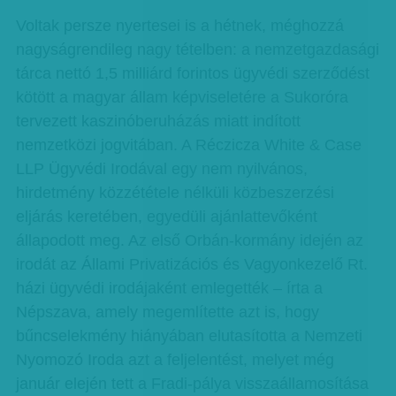
Voltak persze nyertesei is a hétnek, méghozzá
nagyságrendileg nagy tételben: a nemzetgazdasági
tárca nettó 1,5 milliárd forintos ügyvédi szerződést
kötött a magyar állam képviseletére a Sukoróra
tervezett kaszinóberuházás miatt indított
nemzetközi jogvitában. A Réczicza White & Case
LLP Ügyvédi Irodával egy nem nyilvános,
hirdetmény közzététele nélküli közbeszerzési
eljárás keretében, egyedüli ajánlattevőként
állapodott meg. Az első Orbán-kormány idején az
irodát az Állami Privatizációs és Vagyonkezelő Rt.
házi ügyvédi irodájaként emlegették – írta a
Népszava, amely megemlítette azt is, hogy
bűncselekmény hiányában elutasította a Nemzeti
Nyomozó Iroda azt a feljelentést, melyet még
január elején tett a Fradi-pálya visszaállamosítása