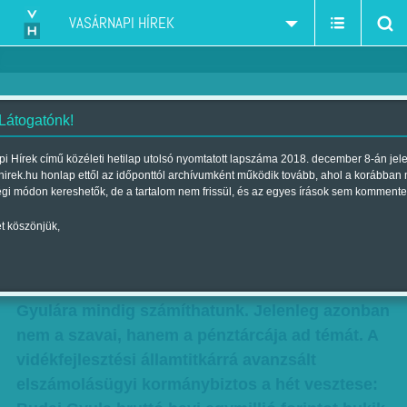
VASÁRNAPI HÍREK
 Látogatónk!
Sikert sikerre
i Hírek című közéleti hetilap utolsó nyomtatott lapszáma 2018. december 8-án jel
hirek.hu honlap ettől az időponttól archívumként működik tovább, ahol a korábban
Szerző:
Nagy Szilvia
| Megjelent a 2012. március 04.-i lapszámban
égi módon kereshetők, de a tartalom nem frissül, és az egyes írások sem kommente
t köszönjük,
Most, hogy Schmitt Pál államfő kerüli a
nyilvánosságot és Selmeczi Gabriella Fidesz-
szóvivő sem szólalt meg egész héten, Budai
Gyulára mindig számíthatunk. Jelenleg azonban
nem a szavai, hanem a pénztárcája ad témát. A
vidékfejlesztési államtitkárrá avanzsált
elszámolásügyi kormánybiztos a hét vesztese: