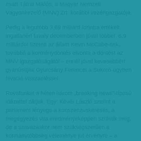
miatt Tátrai Miklós, a Magyar Nemzeti
Vagyonkezelő (MNV) Zrt. korábbi vezérigazgatója.
Pedig a legutóbb 3,69 milliárd forintra értékelt
ingatlanért tavaly decemberben jóval többet, 6,9
milliárdot fizetett az állam Kevin McCabe-nek,
továbbá a kormánydöntés elvonta a döntést az
MNV igazgatóságától – ennél jóval kevesebbért
gyanúsítják Gyurcsány Ferencet a Sukoró-ügyben
hivatali visszaéléssel.
Rovatunkat a héten három „breaking news”-típusú
idézettel zárjuk. Egy: Kövér László szerint a
parlament lényege a konszenzuskeresés, a
megegyezés vita eredményeképpen születik meg,
de a szavazáskor nem szükségszerűen a
kormánytöbbség véleménye jut érvényre – a