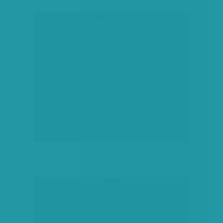
társadalmi célú hirdetés
hirdetés