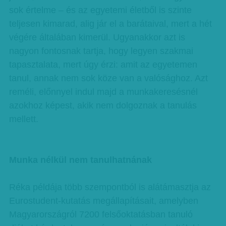
sok értelme – és az egyetemi életből is szinte
teljesen kimarad, alig jár el a barátaival, mert a hét
végére általában kimerül. Ugyanakkor azt is
nagyon fontosnak tartja, hogy legyen szakmai
tapasztalata, mert úgy érzi: amit az egyetemen
tanul, annak nem sok köze van a valósághoz. Azt
reméli, előnnyel indul majd a munkakeresésnél
azokhoz képest, akik nem dolgoznak a tanulás
mellett.
Munka nélkül nem tanulhatnának
Réka példája több szempontból is alátámasztja az
Eurostudent-kutatás megállapításait, amelyben
Magyarországról 7200 felsőoktatásban tanuló