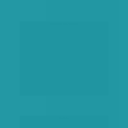
társadalmi célú hirdetés
hirdetés