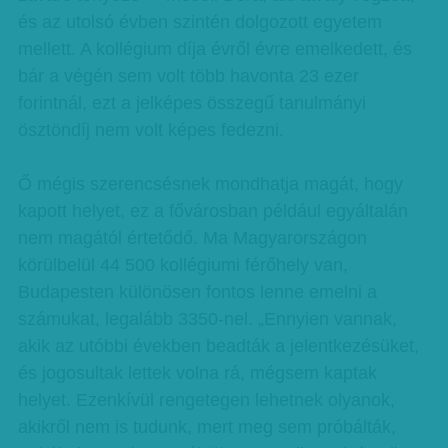
és az utolsó évben szintén dolgozott egyetem
mellett. A kollégium díja évről évre emelkedett, és
bár a végén sem volt több havonta 23 ezer
forintnál, ezt a jelképes összegű tanulmányi
ösztöndíj nem volt képes fedezni.
Ő mégis szerencsésnek mondhatja magát, hogy
kapott helyet, ez a fővárosban például egyáltalán
nem magától értetődő. Ma Magyarországon
körülbelül 44 500 kollégiumi férőhely van,
Budapesten különösen fontos lenne emelni a
számukat, legalább 3350-nel. „Ennyien vannak,
akik az utóbbi években beadták a jelentkezésüket,
és jogosultak lettek volna rá, mégsem kaptak
helyet. Ezenkívül rengetegen lehetnek olyanok,
akikről nem is tudunk, mert meg sem próbálták,