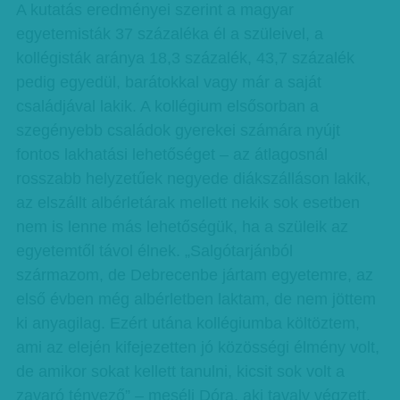
A kutatás eredményei szerint a magyar
egyetemisták 37 százaléka él a szüleivel, a
kollégisták aránya 18,3 százalék, 43,7 százalék
pedig egyedül, barátokkal vagy már a saját
családjával lakik. A kollégium elsősorban a
szegényebb családok gyerekei számára nyújt
fontos lakhatási lehetőséget – az átlagosnál
rosszabb helyzetűek negyede diákszálláson lakik,
az elszállt albérletárak mellett nekik sok esetben
nem is lenne más lehetőségük, ha a szüleik az
egyetemtől távol élnek. „Salgótarjánból
származom, de Debrecenbe jártam egyetemre, az
első évben még albérletben laktam, de nem jöttem
ki anyagilag. Ezért utána kollégiumba költöztem,
ami az elején kifejezetten jó közösségi élmény volt,
de amikor sokat kellett tanulni, kicsit sok volt a
zavaró tényező” – meséli Dóra, aki tavaly végzett,