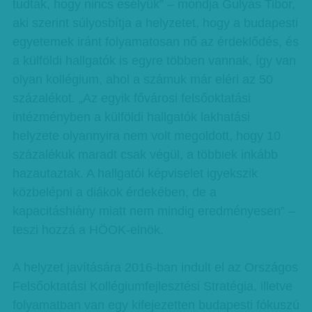
tudták, hogy nincs esélyük” – mondja Gulyás Tibor,
aki szerint súlyosbítja a helyzetet, hogy a budapesti
egyetemek iránt folyamatosan nő az érdeklődés, és
a külföldi hallgatók is egyre többen vannak, így van
olyan kollégium, ahol a számuk már eléri az 50
százalékot. „Az egyik fővárosi felsőoktatási
intézményben a külföldi hallgatók lakhatási
helyzete olyannyira nem volt megoldott, hogy 10
százalékuk maradt csak végül, a többiek inkább
hazautaztak. A hallgatói képviselet igyekszik
közbelépni a diákok érdekében, de a
kapacitáshiány miatt nem mindig eredményesen” –
teszi hozzá a HÖOK-elnök.
A helyzet javítására 2016-ban indult el az Országos
Felsőoktatási Kollégiumfejlesztési Stratégia, illetve
folyamatban van egy kifejezetten budapesti fókuszú