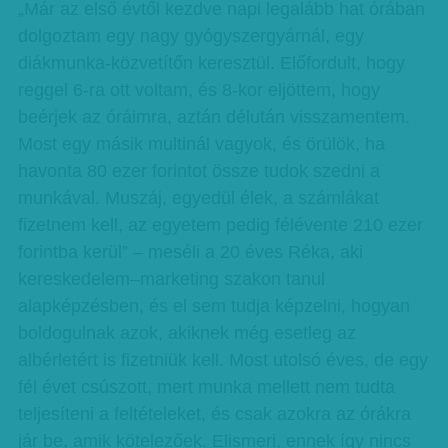
„Már az első évtől kezdve napi legalább hat órában
dolgoztam egy nagy gyógyszergyárnál, egy
diákmunka-közvetítőn keresztül. Előfordult, hogy
reggel 6-ra ott voltam, és 8-kor eljöttem, hogy
beérjek az óráimra, aztán délután visszamentem.
Most egy másik multinál vagyok, és örülök, ha
havonta 80 ezer forintot össze tudok szedni a
munkával. Muszáj, egyedül élek, a számlákat
fizetnem kell, az egyetem pedig félévente 210 ezer
forintba kerül” – meséli a 20 éves Réka, aki
kereskedelem–marketing szakon tanul
alapképzésben, és el sem tudja képzelni, hogyan
boldogulnak azok, akiknek még esetleg az
albérletért is fizetniük kell. Most utolsó éves, de egy
fél évet csúszott, mert munka mellett nem tudta
teljesíteni a feltételeket, és csak azokra az órákra
jár be, amik kötelezőek. Elismeri, ennek így nincs