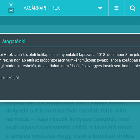
VASÁRNAPI HÍREK
 Látogatónk!
Kidolgozzák magukat az
i Hírek című közéleti hetilap utolsó nyomtatott lapszáma 2018. december 8-án jel
hirek.hu honlap ettől az időponttól archívumként működik tovább, ahol a korábban
egyetemről – Borzasztó
égi módon kereshetők, de a tartalom nem frissül, és az egyes írások sem kommente
nehezen élnek meg a diákok
t köszönjük,
Szerző:
F. Szabó Kata
| Megjelent a 2018. március 03.-i lapszámban
Anyagi kár, ha dolgozniuk kell - Egész évben
dolgozik a felsőoktatásban tanulók több mint
harmada – nagy részük kényszerűségből, nem
csak tapasztalatszerzési céllal. A fárasztó robot
a tanulás rovására megy, csak a kötelező órákra