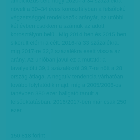
ambiciózus célt, hogy 2020-ra 34 százalékra
növeli a 30–34 éves korosztályban a felsőfokú
végzettséggel rendelkezők arányát, az utóbbi
két évben csökken a számuk az adott
korosztályon belül. Míg 2014-ben és 2015-ben
sikerült elérni a célt, 2016-ra 33 százalékra,
míg 2017-re 32,2 százalékra esett vissza az
arány. Az unióban javul ez a mutató: a
tavalyelőtti 39,1 százalékról 39,7-re nőtt a 28
ország átlaga. A negatív tendencia várhatóan
tovább folytatódik majd: míg a 2005/2006-os
tanévben 380 ezer hallgató tanult a
felsőoktatásban, 2016/2017-ben már csak 250
ezer.
150 818 forint