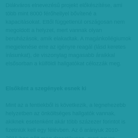
Diákváros elnevezésű projekt előkészítése, ami
több mint 8000 férőhellyel bővítené a
kapacitásokat. Ettől függetlenül országosan nem
megoldott a helyzet, mert vannak olyan
beruházások, amik elakadtak. A magánkollégiumok
megjelenése erre az igényre reagál (lásd keretes
írásunkat), de viszonylag magasabb áraikkal
elsősorban a külföldi hallgatókat célozzák meg.
Elsőként a szegények esnek ki
Mint az a fentiekből is következik, a legnehezebb
helyzetben az önköltséges hallgatók vannak,
akiknek esetenként akár több százezer forintot is
fizetniük kell egy félévben. Az ő arányuk 2010-