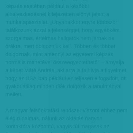
képzés esetében például a későbbi
elhelyezkedésnél kifejezetten előnyt jelent a
munkatapasztalat. „Ugyanakkor egyre többször
találkozunk azzal a jelenséggel, hogy egyébként
szorgalmas, értelmes hallgatók nem járnak be
órákra, mert dolgozniuk kell. Többen és többet
dolgoznak, mint amennyi az egyetemi képzés
normális menetével összeegyeztethető” – árnyalja
a képet Máté András, aki arra is felhívja a figyelmet,
hogy az USA-ban például ez teljesen elfogadott, ott
gyakorlatilag minden diák dolgozik a tanulmányai
mellett.
A magyar felsőoktatási rendszer viszont ehhez nem
elég rugalmas, nálunk az oktatás nagyon
kontaktóra-központú, vagyis túl magasak az