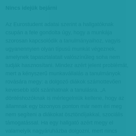
Nincs idejük bejárni
Az Eurostudent adatai szerint a hallgatóknak
csupán a fele gondolta úgy, hogy a munkája
szorosan kapcsolódik a tanulmányaihoz, vagyis
ugyanennyien olyan típusú munkát végeznek,
amelynek tapasztalatait valószínűleg soha nem
tudják hasznosítani. Mindez azért jelent problémát,
mert a kényszerű munkavállalás a tanulmányok
rovására megy: a dolgozó diákok számottevően
kevesebb időt szánhatnak a tanulásra. „A
döntéshozóknak is mérlegelniük kellene, hogy az
államnak egy bizonyos ponton már nem éri meg
nem segíteni a diákokat ösztöndíjakkal, szociális
támogatással. Ha egy hallgató azért megy el
valamelyik nagyáruházba dolgozni, mert nincs