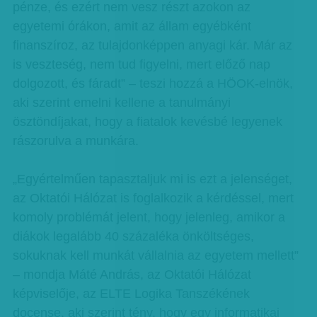
pénze, és ezért nem vesz részt azokon az
egyetemi órákon, amit az állam egyébként
finanszíroz, az tulajdonképpen anyagi kár. Már az
is veszteség, nem tud figyelni, mert előző nap
dolgozott, és fáradt” – teszi hozzá a HÖOK-elnök,
aki szerint emelni kellene a tanulmányi
ösztöndíjakat, hogy a fiatalok kevésbé legyenek
rászorulva a munkára.
„Egyértelműen tapasztaljuk mi is ezt a jelenséget,
az Oktatói Hálózat is foglalkozik a kérdéssel, mert
komoly problémát jelent, hogy jelenleg, amikor a
diákok legalább 40 százaléka önköltséges,
sokuknak kell munkát vállalnia az egyetem mellett”
– mondja Máté András, az Oktatói Hálózat
képviselője, az ELTE Logika Tanszékének
docense, aki szerint tény, hogy egy informatikai