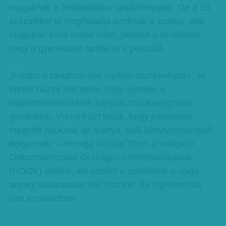
maguknak a felsőoktatási tanulmányokat. De a 18
százalékot is meghaladja azoknak a száma, akik
magukon kívül valaki mást, például a szülőjüket
vagy a gyereküket tartják el a pénzből.
„Fontos a tanulmányok melletti munkavégzés, de
ehhez hozzá kell tenni, hogy ilyenkor a
tapasztalatszerzésre irányuló munkavégzésre
gondolunk. Viszont azt látjuk, hogy jelentősen
megnőtt azoknak az aránya, akik kényszerűségből
dolgoznak” – mondja Gulyás Tibor, a Hallgatói
Önkormányzatok Országos Konferenciájának
(HÖOK) elnöke, aki szerint a szülőknek is nagy
anyagi áldozatokat kell hozniuk, ha egyetemista
van a családban.