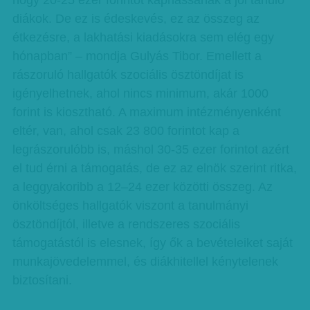
hogy 20-25 ezer forintot kaphassanak a jól tanuló
diákok. De ez is édeskevés, ez az összeg az
étkezésre, a lakhatási kiadásokra sem elég egy
hónapban” – mondja Gulyás Tibor. Emellett a
rászoruló hallgatók szociális ösztöndíjat is
igényelhetnek, ahol nincs minimum, akár 1000
forint is kiosztható. A maximum intézményenként
eltér, van, ahol csak 23 800 forintot kap a
legrászorulóbb is, máshol 30-35 ezer forintot azért
el tud érni a támogatás, de ez az elnök szerint ritka,
a leggyakoribb a 12–24 ezer közötti összeg. Az
önköltséges hallgatók viszont a tanulmányi
ösztöndíjtól, illetve a rendszeres szociális
támogatástól is elesnek, így ők a bevételeiket saját
munkajövedelemmel, és diákhitellel kénytelenek
biztosítani.