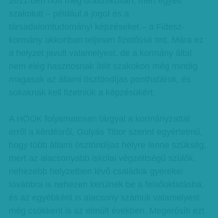
2011-ben nőtt meg drasztikusan, mert egyes
szakokat – például a jogot és a
társadalomtudományi képzéseket – a Fidesz-
kormány akkoriban teljesen fizetőssé tett. Mára ez
a helyzet javult valamelyest, de a kormány által
nem elég hasznosnak ítélt szakokon még mindig
magasak az állami ösztöndíjas ponthatárok, és
sokaknak kell fizetniük a képzésükért.
A HÖOK folyamatosan tárgyal a kormányzattal
erről a kérdésről, Gulyás Tibor szerint egyértelmű,
hogy több állami ösztöndíjas helyre lenne szükség,
mert az alacsonyabb iskolai végzettségű szülők,
nehezebb helyzetben lévő családok gyerekei
továbbra is nehezen kerülnek be a felsőoktatásba,
és az egyébként is alacsony számuk valamelyest
még csökkent is az elmúlt években. Megerősíti ezt