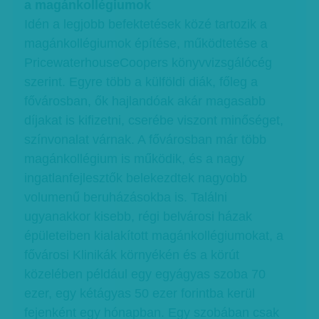
a magánkollégiumok
Idén a legjobb befektetések közé tartozik a
magánkollégiumok építése, működtetése a
PricewaterhouseCoopers könyvvizsgálócég
szerint. Egyre több a külföldi diák, főleg a
fővárosban, ők hajlandóak akár magasabb
díjakat is kifizetni, cserébe viszont minőséget,
színvonalat várnak. A fővárosban már több
magánkollégium is működik, és a nagy
ingatlanfejlesztők belekezdtek nagyobb
volumenű beruházásokba is. Találni
ugyanakkor kisebb, régi belvárosi házak
épületeiben kialakított magánkollégiumokat, a
fővárosi Klinikák környékén és a körút
közelében például egy egyágyas szoba 70
ezer, egy kétágyas 50 ezer forintba kerül
fejenként egy hónapban. Egy szobában csak