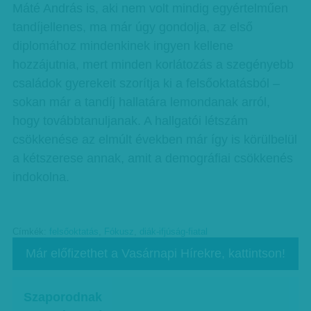
Máté András is, aki nem volt mindig egyértelműen
tandíjellenes, ma már úgy gondolja, az első
diplomához mindenkinek ingyen kellene
hozzájutnia, mert minden korlátozás a szegényebb
családok gyerekeit szorítja ki a felsőoktatásból –
sokan már a tandíj hallatára lemondanak arról,
hogy továbbtanuljanak. A hallgatói létszám
csökkenése az elmúlt években már így is körülbelül
a kétszerese annak, amit a demográfiai csökkenés
indokolna.
Címkék:
felsőoktatás
,
Fókusz
,
diák-ifjúság-fiatal
Már előfizethet a Vasárnapi Hírekre, kattintson!
Szaporodnak