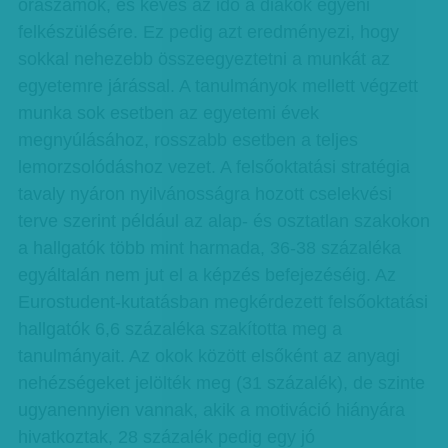
óraszámok, és kevés az idő a diákok egyéni
felkészülésére. Ez pedig azt eredményezi, hogy
sokkal nehezebb összeegyeztetni a munkát az
egyetemre járással. A tanulmányok mellett végzett
munka sok esetben az egyetemi évek
megnyúlásához, rosszabb esetben a teljes
lemorzsolódáshoz vezet. A felsőoktatási stratégia
tavaly nyáron nyilvánosságra hozott cselekvési
terve szerint például az alap- és osztatlan szakokon
a hallgatók több mint harmada, 36-38 százaléka
egyáltalán nem jut el a képzés befejezéséig. Az
Eurostudent-kutatásban megkérdezett felsőoktatási
hallgatók 6,6 százaléka szakította meg a
tanulmányait. Az okok között elsőként az anyagi
nehézségeket jelölték meg (31 százalék), de szinte
ugyanennyien vannak, akik a motiváció hiányára
hivatkoztak, 28 százalék pedig egy jó