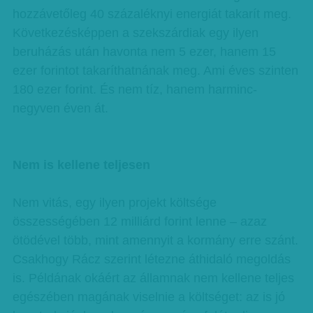
hozzávetőleg 40 százaléknyi energiát takarít meg.
Következésképpen a szekszárdiak egy ilyen
beruházás után havonta nem 5 ezer, hanem 15
ezer forintot takaríthatnának meg. Ami éves szinten
180 ezer forint. És nem tíz, hanem harminc-
negyven éven át.
Nem is kellene teljesen
Nem vitás, egy ilyen projekt költsége
összességében 12 milliárd forint lenne – azaz
ötödével több, mint amennyit a kormány erre szánt.
Csakhogy Rácz szerint létezne áthidaló megoldás
is. Példának okáért az államnak nem kellene teljes
egészében magának viselnie a költséget: az is jó