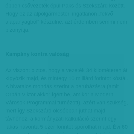
éppen csővezeték épül Paks és Szekszárd között.
Hogy ez az alpolgármesteri ingatlanon „fekvő
alapanyagból” készülne, azt érdemben semmi nem
bizonyítja.
Kampány kontra valóság
Az viszont biztos, hogy a vezeték 34 kilométeren át
kígyózik majd, és mintegy 10 milliárd forintot kóstál.
A hivatalos mondás szerint a beruházásra (amit
Orbán Viktor akkor ígért be, amikor a Modern
Városok Programmal turnézott), azért van szükség,
mert így Szekszárd olcsóbban juthat majd
távhőhöz, a kormányzati kalkuláció szerint egy
lakás havonta 5 ezer forintot spórolhat majd. Évi 60