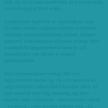
örök: 20–40 év után cserélni kell, ez a kiadás pedig
szintén beépül a távhő árába.
A szakembert leginkább az szomorítja el, hogy
tízmilliárd forintból szigetelni lehetne Szekszárd
majdnem összes távhőfűtéses lakását. A képlet
egyszerű: a dél-dunántúli városban mintegy 6500,
körülbelül 50 négyzetméteres lakás és 220
közintézmény van rákötve a meglévő
hőtávvezetékre.
Azaz összességében mintegy 600 ezer
négyzetmétert fűtenek így. Ha ezt a területet 50
négyzetméteres otthonokként kezeljük, akkor 12
ezer lakásnak felel meg. Márpedig egy ilyen
ingatlan teljes szigetelése – ablakcserékkel együtt
– körülbelül 1 millió forintból oldható meg – és