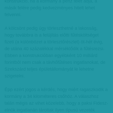
konstrukció, ha a kormány a pénz felét adja, a
másik felére pedig kedvezményes hitelt lehet
felvenni.
A kölcsönt pedig úgy törleszthetné a lakosság,
hogy továbbra is a felújítás előtti fűtésköltséget
fizeti (a különbözet a törlesztőrészlet) öt-hét évig,
de utána 40 százalékkal mérséklődik a fűtésrezsi.
Ebben a konstrukcióban egyébként 10 milliárd
forintból nem csak a távhőfűtéses ingatlanokat, de
Szekszárd teljes épületállományát le lehetne
szigetelni.
Épp ezért jogos a kérdés, hogy miért ragaszkodik a
kormány a 34 kilométeres csőhöz. A válaszhoz
talán mégis az vihet közelebb, hogy a paksi Fidesz-
elnök ingatlanán tároltak ilyen típusú vezeték