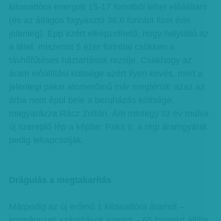
kilowattóra energiát 15-17 forintból lehet előállítani
(és az átlagos fogyasztó 36,6 forintot fizet érte
jelenleg). Épp ezért elképzelhető, hogy helytálló az
a tétel, miszerint 5 ezer forinttal csökken a
távhőfűtéses háztartások rezsije. Csakhogy az
áram előállítási költsége azért ilyen kevés, mert a
jelenlegi paksi atomerőmű már megtérült: azaz az
árba nem épül bele a beruházás költsége,
magyarázza Rácz Zoltán. Ám mintegy tíz év múlva
új szereplő lép a képbe: Paks II, a régi áramgyárat
pedig lekapcsolják.
Drágulás a megtakarítás
Márpedig az új erőmű 1 kilowattóra áramot –
kormányzati számítások szerint – 65 forintért állítja