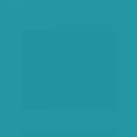
társadalmi célú hirdetés
hirdetés