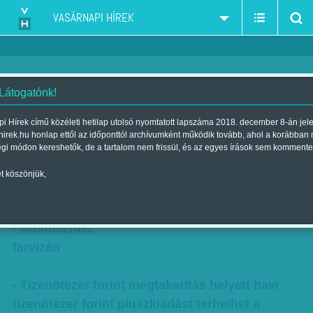
VASÁRNAPI HÍREK
 Látogatónk!
Ha Orbán fűt, nő a rezsi –
i Hírek című közéleti hetilap utolsó nyomtatott lapszáma 2018. december 8-án jel
hirek.hu honlap ettől az időponttól archívumként működik tovább, ahol a korábban
Durván drágulhat a szekszárdi
égi módon kereshetők, de a tartalom nem frissül, és az egyes írások sem kommente
távhő
t köszönjük,
Szerző:
Nagy B. György
| Megjelent a 2017. október 28.-i lapszámban
- Atombiznisz
farvizén
- Tizenötezer forint megtakarítás helyett havi
tizenötezer forint pluszkiadást terhelhet a