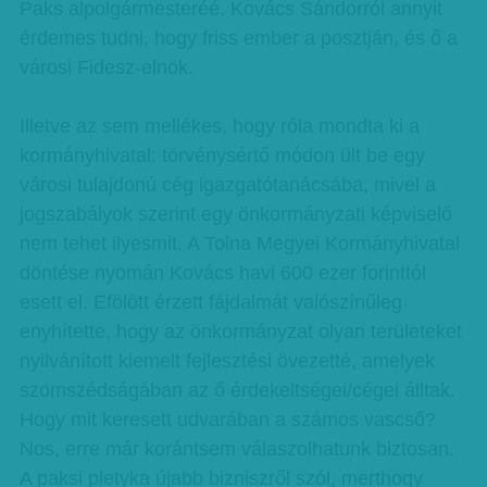
Paks alpolgármesteréé. Kovács Sándorról annyit
érdemes tudni, hogy friss ember a posztján, és ő a
városi Fidesz-elnök.
Illetve az sem mellékes, hogy róla mondta ki a
kormányhivatal: törvénysértő módon ült be egy
városi tulajdonú cég igazgatótanácsába, mivel a
jogszabályok szerint egy önkormányzati képviselő
nem tehet ilyesmit. A Tolna Megyei Kormányhivatal
döntése nyomán Kovács havi 600 ezer forinttól
esett el. Efölött érzett fájdalmát valószínűleg
enyhítette, hogy az önkormányzat olyan területeket
nyilvánított kiemelt fejlesztési övezetté, amelyek
szomszédságában az ő érdekeltségei/cégei álltak.
Hogy mit keresett udvarában a számos vascső?
Nos, erre már korántsem válaszolhatunk biztosan.
A paksi pletyka újabb bizniszről szól, merthogy