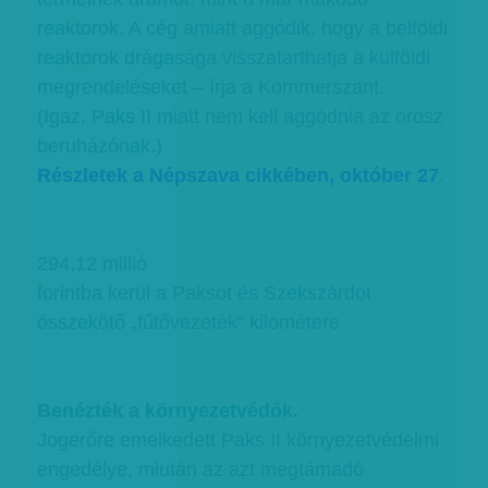
reaktorok. A cég amiatt aggódik, hogy a belföldi
reaktorok drágasága visszatarthatja a külföldi
megrendeléseket – írja a Kommerszant.
(Igaz, Paks II miatt nem kell aggódnia az orosz
beruházónak.)
Részletek a Népszava cikkében, október 27
.
294,12 millió
forintba kerül a Paksot és Szekszárdot
összekötő „fűtővezeték” kilométere
Benézték a környezetvédők.
Jogerőre emelkedett Paks II környezetvédelmi
engedélye, miután az azt megtámadó