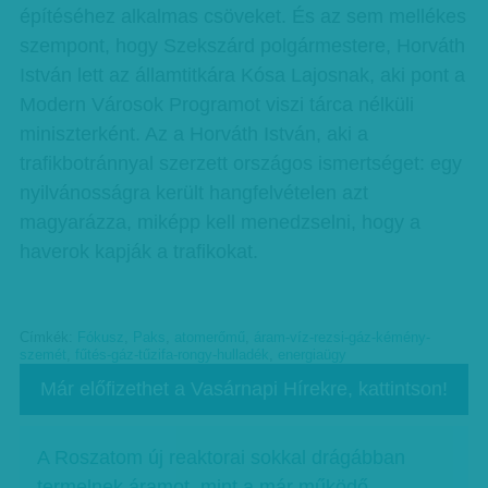
építéséhez alkalmas csöveket. És az sem mellékes
szempont, hogy Szekszárd polgármestere, Horváth
István lett az államtitkára Kósa Lajosnak, aki pont a
Modern Városok Programot viszi tárca nélküli
miniszterként. Az a Horváth István, aki a
trafikbotránnyal szerzett országos ismertséget: egy
nyilvánosságra került hangfelvételen azt
magyarázza, miképp kell menedzselni, hogy a
haverok kapják a trafikokat.
Címkék:
Fókusz
,
Paks
,
atomerőmű
,
áram-víz-rezsi-gáz-kémény-
szemét
,
fűtés-gáz-tűzifa-rongy-hulladék
,
energiaügy
Már előfizethet a Vasárnapi Hírekre, kattintson!
A Roszatom új reaktorai sokkal drágábban
termelnek áramot, mint a már működő