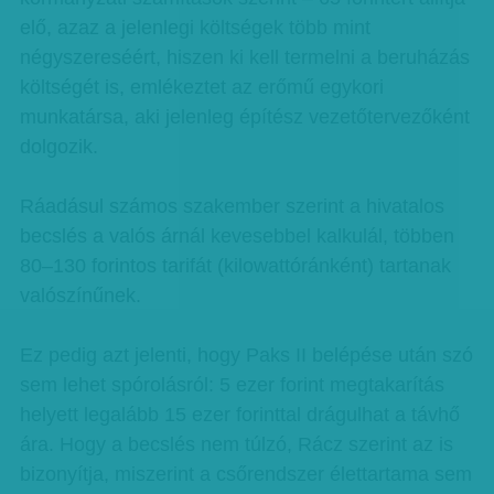
elő, azaz a jelenlegi költségek több mint
négyszereséért, hiszen ki kell termelni a beruházás
költségét is, emlékeztet az erőmű egykori
munkatársa, aki jelenleg építész vezetőtervezőként
dolgozik.
Ráadásul számos szakember szerint a hivatalos
becslés a valós árnál kevesebbel kalkulál, többen
80–130 forintos tarifát (kilowattóránként) tartanak
valószínűnek.
Ez pedig azt jelenti, hogy Paks II belépése után szó
sem lehet spórolásról: 5 ezer forint megtakarítás
helyett legalább 15 ezer forinttal drágulhat a távhő
ára. Hogy a becslés nem túlzó, Rácz szerint az is
bizonyítja, miszerint a csőrendszer élettartama sem