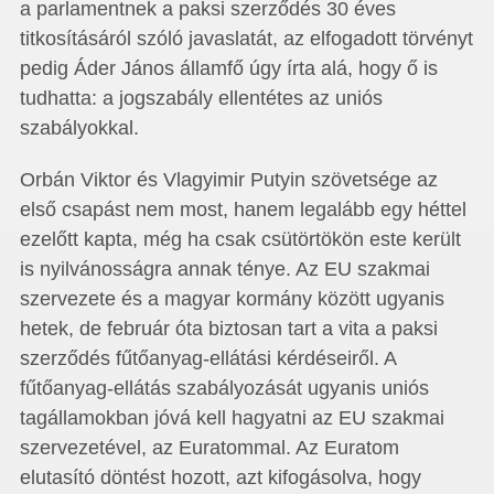
a parlamentnek a paksi szerződés 30 éves
titkosításáról szóló javaslatát, az elfogadott törvényt
pedig Áder János államfő úgy írta alá, hogy ő is
tudhatta: a jogszabály ellentétes az uniós
szabályokkal.
Orbán Viktor és Vlagyimir Putyin szövetsége az
első csapást nem most, hanem legalább egy héttel
ezelőtt kapta, még ha csak csütörtökön este került
is nyilvánosságra annak ténye. Az EU szakmai
szervezete és a magyar kormány között ugyanis
hetek, de február óta biztosan tart a vita a paksi
szerződés fűtőanyag-ellátási kérdéseiről. A
fűtőanyag-ellátás szabályozását ugyanis uniós
tagállamokban jóvá kell hagyatni az EU szakmai
szervezetével, az Euratommal. Az Euratom
elutasító döntést hozott, azt kifogásolva, hogy