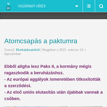
VASÁRNAPI HÍREK
Atomcsapás a paktumra
Szerző:
Munkatársainktól
| Megjelent a 2015. március 14.-i
lapszámban
Ebből aligha lesz Paks II, a kormány mégis
ragaszkodik a beruházáshoz.
- Az európai aggályok ismeretében titkosították
a szerződést.
- Az első uniós elutasítás után újabbak vannak a
csőben.