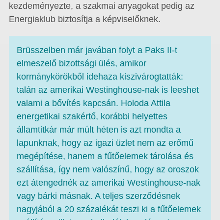
kezdeményezte, a szakmai anyagokat pedig az
Energiaklub biztosítja a képviselőknek.
Brüsszelben már javában folyt a Paks II-t
elmeszelő bizottsági ülés, amikor
kormánykörökből idehaza kiszivárogtatták:
talán az amerikai Westinghouse-nak is leeshet
valami a bővítés kapcsán. Holoda Attila
energetikai szakértő, korábbi helyettes
államtitkár már múlt héten is azt mondta a
lapunknak, hogy az igazi üzlet nem az erőmű
megépítése, hanem a fűtőelemek tárolása és
szállítása, így nem valószínű, hogy az oroszok
ezt átengednék az amerikai Westinghouse-nak
vagy bárki másnak. A teljes szerződésnek
nagyjából a 20 százalékát teszi ki a fűtőelemek