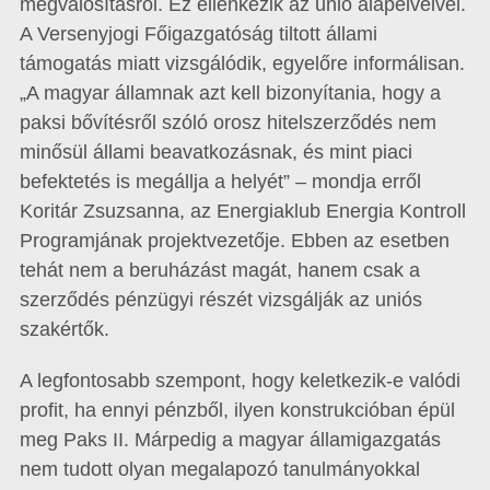
megvalósításról. Ez ellenkezik az unió alapelveivel.
A Versenyjogi Főigazgatóság tiltott állami
támogatás miatt vizsgálódik, egyelőre informálisan.
„A magyar államnak azt kell bizonyítania, hogy a
paksi bővítésről szóló orosz hitelszerződés nem
minősül állami beavatkozásnak, és mint piaci
befektetés is megállja a helyét” – mondja erről
Koritár Zsuzsanna, az Energiaklub Energia Kontroll
Programjának projektvezetője. Ebben az esetben
tehát nem a beruházást magát, hanem csak a
szerződés pénzügyi részét vizsgálják az uniós
szakértők.
A legfontosabb szempont, hogy keletkezik-e valódi
profit, ha ennyi pénzből, ilyen konstrukcióban épül
meg Paks II. Márpedig a magyar államigazgatás
nem tudott olyan megalapozó tanulmányokkal