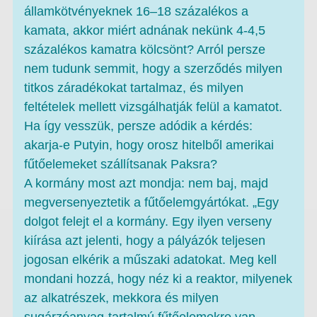
államkötvényeknek 16–18 százalékos a
kamata, akkor miért adnának nekünk 4-4,5
százalékos kamatra kölcsönt? Arról persze
nem tudunk semmit, hogy a szerződés milyen
titkos záradékokat tartalmaz, és milyen
feltételek mellett vizsgálhatják felül a kamatot.
Ha így vesszük, persze adódik a kérdés:
akarja-e Putyin, hogy orosz hitelből amerikai
fűtőelemeket szállítsanak Paksra?
A kormány most azt mondja: nem baj, majd
megversenyeztetik a fűtőelemgyártókat. „Egy
dolgot felejt el a kormány. Egy ilyen verseny
kiírása azt jelenti, hogy a pályázók teljesen
jogosan elkérik a műszaki adatokat. Meg kell
mondani hozzá, hogy néz ki a reaktor, milyenek
az alkatrészek, mekkora és milyen