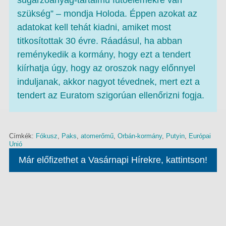
sugárzóanyag-tartalmú fűtőelemekre van
szükség” – mondja Holoda. Éppen azokat az
adatokat kell tehát kiadni, amiket most
titkosítottak 30 évre. Ráadásul, ha abban
reménykedik a kormány, hogy ezt a tendert
kiírhatja úgy, hogy az oroszok nagy előnnyel
induljanak, akkor nagyot tévednek, mert ezt a
tendert az Euratom szigorúan ellenőrizni fogja.
Címkék:
Fókusz
,
Paks
,
atomerőmű
,
Orbán-kormány
,
Putyin
,
Európai
Unió
Már előfizethet a Vasárnapi Hírekre, kattintson!