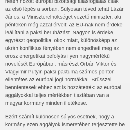
héten hozott európai bizottsági állásfoglalás csak
az első lépés a sorban. Súlyosan téved tehát Lázár
János, a Miniszterelnökséget vezető miniszter, aki
pénteken még azzal érvelt: az EU-nak nem érdeke
leállítani a paksi beruházást. Nagyon is érdeke,
egyrészt geopolitikai okok miatt, különösképp az
ukrán konfliktus fényében nem engedheti meg az
orosz energetikai befolyás ilyen nagymértékű
növelését Európában, másrészt Orbán Viktor és
Vlagyimir Putyin paksi paktuma számos ponton
ellentétes az európai jogi normákkal. Brüsszeli
bennfentesek ehhez azt is hozzátették: az európai
aggályokkal teljes mértékben tisztában van a
magyar kormány minden illetékese.
Ezért számít különösen súlyos esetnek, hogy a
kormány ezen aggályok ismeretében terjesztette be