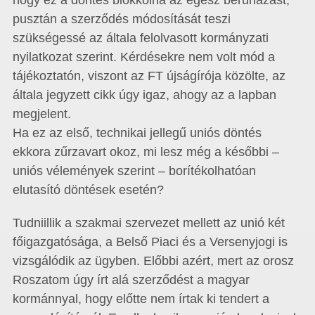
hogy ez a döntés blokkolná az egész beruházást,
pusztán a szerződés módosítását teszi
szükségessé az általa felolvasott kormányzati
nyilatkozat szerint. Kérdésekre nem volt mód a
tájékoztatón, viszont az FT újságírója közölte, az
általa jegyzett cikk úgy igaz, ahogy az a lapban
megjelent.
Ha ez az első, technikai jellegű uniós döntés
ekkora zűrzavart okoz, mi lesz még a későbbi –
uniós vélemények szerint – borítékolhatóan
elutasító döntések esetén?
Tudniillik a szakmai szervezet mellett az unió két
főigazgatósága, a Belső Piaci és a Versenyjogi is
vizsgálódik az ügyben. Előbbi azért, mert az orosz
Roszatom úgy írt alá szerződést a magyar
kormánnyal, hogy előtte nem írtak ki tendert a