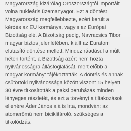
Magyarország kizárólag Oroszországtól importált
volna nukleáris üzemanyagot. Ezt a döntést
Magyarország megfellebbezte, ezért került a
kérdés az EU kormánya, vagyis az Európai
Bizottság elé. A Bizottság pedig, Navracsics Tibor
magyar biztos jelenlétében, kiállt az Euratom
elutasító döntése mellett. Mindez ráadásul a múlt
héten történt, a Bizottság azért nem hozta
nyilvánosságra állásfoglalását, mert előbb a
magyar kormányt tájékoztatták. A döntés és annak
csütörtöki nyilvánossága között viszont 15 helyett
30 évre titkosították a paksi beruházás minden
lényeges részletét, és ezt a törvényt a tiltakozások
ellenére Áder János alá is írta, mondván: az
atomerőmű nem biciklitároló, szükséges a
titkolódzás.