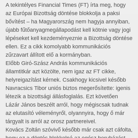
A tekintélyes Financial Times (FT) írta meg, hogy
az Európai Bizottság döntése blokkolja a paksi
bővítést – ha Magyarország nem hagyja annyiban,
újabb fűtőanyagmegállapodást kell kötnie vagy jogi
lépéseket kell kezdeményeznie a Bizottság döntése
ellen. Ez a cikk komolyabb kommunikációs
zűrzavart állított elő a kormányban.
Előbb Giró-Szász András kommunikációs
államtitkár azt közölte, nem igaz az FT cikke,
helyreigazítást kérnek. Csakhogy kicsivel később
Navracsics Tibor uniós biztos megerősítette: igenis
létezik a bizottsági állásfoglalás. Ezt követően
Lázár János beszélt arról, hogy mégiscsak tudnak
az elutasító véleményről, olyannyira, hogy ő már
tárgyalt is arról az orosz partnereivel.
Kovács Zoltán szóvivő később már csak azt cáfolta,