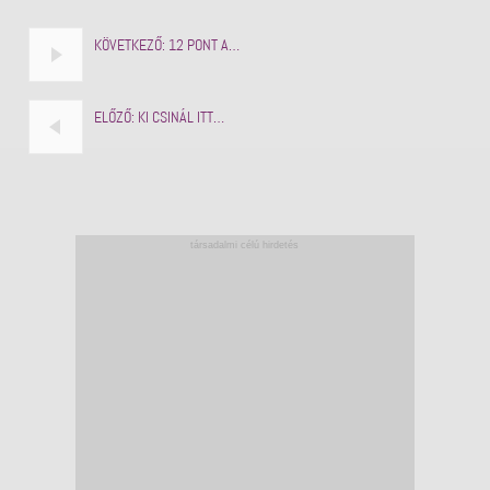
KÖVETKEZŐ:
12 PONT A…
ELŐZŐ:
KI CSINÁL ITT…
társadalmi célú hirdetés