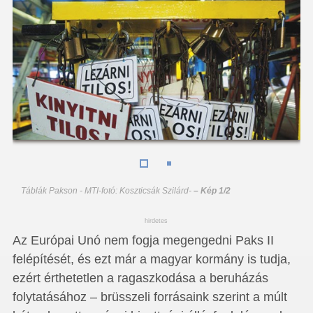
Táblák Pakson - MTI-fotó: Koszticsák Szilárd
-
– Kép 1/2
hirdetes
Az Európai Unó nem fogja megengedni Paks II
felépítését, és ezt már a magyar kormány is tudja,
ezért érthetetlen a ragaszkodása a beruházás
folytatásához – brüsszeli forrásaink szerint a múlt