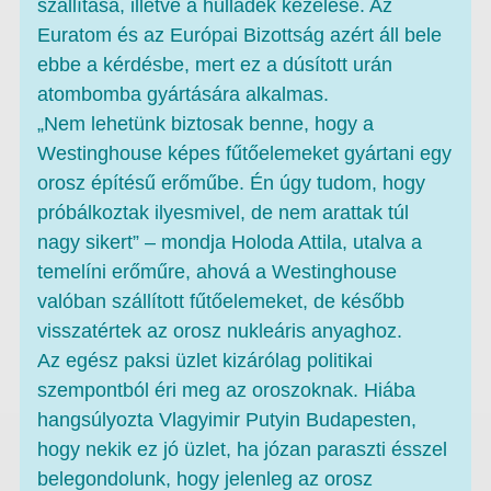
szállítása, illetve a hulladék kezelése. Az
Euratom és az Európai Bizottság azért áll bele
ebbe a kérdésbe, mert ez a dúsított urán
atombomba gyártására alkalmas.
„Nem lehetünk biztosak benne, hogy a
Westinghouse képes fűtőelemeket gyártani egy
orosz építésű erőműbe. Én úgy tudom, hogy
próbálkoztak ilyesmivel, de nem arattak túl
nagy sikert” – mondja Holoda Attila, utalva a
temelíni erőműre, ahová a Westinghouse
valóban szállított fűtőelemeket, de később
visszatértek az orosz nukleáris anyaghoz.
Az egész paksi üzlet kizárólag politikai
szempontból éri meg az oroszoknak. Hiába
hangsúlyozta Vlagyimir Putyin Budapesten,
hogy nekik ez jó üzlet, ha józan paraszti ésszel
belegondolunk, hogy jelenleg az orosz