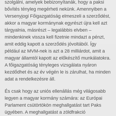
szolgálni, amelyek bebizonyítanák, hogy a paksi
bővítés tényleg megérheti nekünk. Amennyiben a
Versenyjogi Főigazgatóság elmeszeli a szerződést,
akkor a magyar kormánynak egyrészt újra kell azt
tárgyalnia, másrészt – legalábbis elvben –
mindenkinek vissza kell fizetnie mindazt a pénzt,
amit eddig kapott a szerződés jóvoltából. Így
például az MVM-nek is azt a 28 milliárdot, amit a
magyar államtól kapott az előkészítő munkálatokra.
A főigazgatóság tényleges vizsgálata nyáron
kezdődhet és az év végén le is zárulhat, ha minden
adat a rendelkezésre áll.
És csak hogy az uniós ellenállás még világosabb
legyen a magyar kormány számára: az Európai
Parlament csütörtökön meghallgatást tart Paks
ügyében. A meghallgatást a zöldfrakció