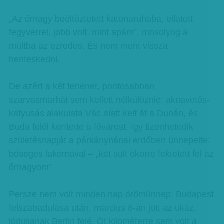
„Az őrnagy beöltöztetett katonaruhába, ellátott
fegyverrel, jobb volt, mint apám”, mosolyog a
múltba az ezredes. És nem ment vissza
henteskedni.
De azért a két tehenet, pontosabban
szarvasmarhát sem kellett nélkülöznie: aknavetős-
katyusás alakulata Vác alatt kelt át a Dunán, és
Buda felől kerítette a fővárost, így tizenhetedik
születésnapját a párkánynánai erdőben ünnepelte:
bőséges lakomával – „két sült ökörre fektetett fel az
őrnagyom”.
Persze nem volt minden nap örömünnep: Budapest
felszabadulása után, március 8-án jött az ukáz,
lóduljanak Berlin felé. Öt kilométerre sem volt a