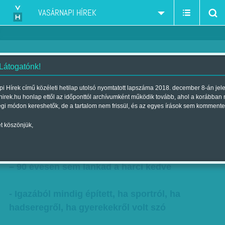
VASÁRNAPI HÍREK
 Látogatónk!
Az építő
i Hírek című közéleti hetilap utolsó nyomtatott lapszáma 2018. december 8-án jel
hirek.hu honlap ettől az időponttól archívumként működik tovább, ahol a korábban
Szerző:
Nagy B. György
| Megjelent a 2017. december 23.-i
égi módon kereshetők, de a tartalom nem frissül, és az egyes írások sem kommente
lapszámban
t köszönjük,
- Tinédzserként csöppent a háborúba
– 90 évesen sem lankad a harci kedve
- Igazából mindig épített, ha sportról, ha
hadseregről, ha gyerekekről volt szó