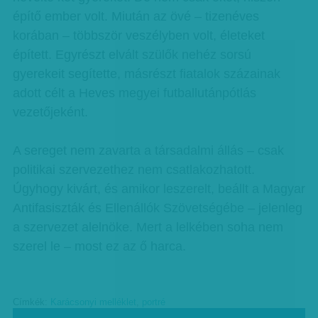
építő ember volt. Miután az övé – tizenéves
korában – többször veszélyben volt, életeket
épített. Egyrészt elvált szülők nehéz sorsú
gyerekeit segítette, másrészt fiatalok százainak
adott célt a Heves megyei futballutánpótlás
vezetőjeként.
A sereget nem zavarta a társadalmi állás – csak
politikai szervezethez nem csatlakozhatott.
Úgyhogy kivárt, és amikor leszerelt, beállt a Magyar
Antifasiszták és Ellenállók Szövetségébe – jelenleg
a szervezet alelnöke. Mert a lelkében soha nem
szerel le – most ez az ő harca.
Címkék:
Karácsonyi melléklet
,
portré