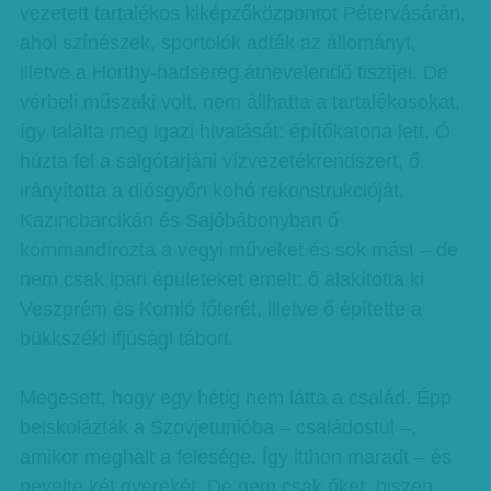
vezetett tartalékos kiképzőközpontot Pétervásárán,
ahol színészek, sportolók adták az állományt,
illetve a Horthy-hadsereg átnevelendő tisztjei. De
vérbeli műszaki volt, nem állhatta a tartalékosokat,
így találta meg igazi hivatását: építőkatona lett. Ő
húzta fel a salgótarjáni vízvezetékrendszert, ő
irányította a diósgyőri kohó rekonstrukcióját,
Kazincbarcikán és Sajóbábonyban ő
kommandírozta a vegyi műveket és sok mást – de
nem csak ipari épületeket emelt: ő alakította ki
Veszprém és Komló főterét, illetve ő építette a
bükkszéki ifjúsági tábort.
Megesett, hogy egy hétig nem látta a család. Épp
beiskolázták a Szovjetunióba – családostul –,
amikor meghalt a felesége. Így itthon maradt – és
nevelte két gyerekét. De nem csak őket, hiszen