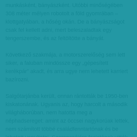
munkásként, bányászként. Utóbbi minőségében
308 méter mélyen robotolt a föld gyomrában –
klottgatyában, a hőség okán. De a bányászságot
csak fel kellett adni, mert beleszaladtak egy
tengerszembe, és az feltöltötte a bányát.
Következő szakmája, a motorszerelőség sem lett
siker, a faluban mindössze egy „gépesített
kerékpár” akadt, és arra ugye nem lehetett karriert
bazírozni.
Salgótarjánba került, onnan rántották be 1950-ben
kiskatonának. Ugyanis az, hogy harcolt a második
világháborúban, nem hatotta meg a
néphadsereget: amint az öccsei nagykorúak lettek,
nem számított többé családfenntartónak és be