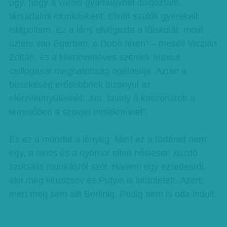
úgy, hogy a városi gyámügynél dolgoztam,
társadalmi munkásként. Elvált szülők gyerekeit
istápoltam. Ez a lány elvégezte a főiskolát, most
üzlete van Egerben, a Dobó téren” – meséli Viczián
Zoltán, és a kilencvenéves szemek huncut
csillogását meghatottság opálosítja. Aztán a
büszkeség erősebbnek bizonyul az
elérzékenyülésnél: „Na, tavaly ő koszorúzott a
temetőben a szovjet emlékműnél”.
És ez a mondat a lényeg. Mert ez a történet nem
egy, a nincs és a nyomor ellen hősiesen küzdő
szociális munkásról szól. Hanem egy ezredesről,
akit még Hruscsov és Putyin is kitüntetett. Azért,
mert meg sem állt Berlinig. Pedig nem is oda indult.