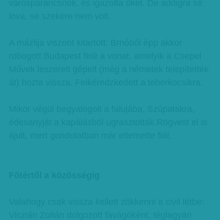
városparancsnok, és igazolta őket. De addigra se
lova, se szekere nem volt.
A mázlija viszont kitartott: Brnóból épp akkor
robogott Budapest felé a vonat, amelyik a Csepel
Művek leszerelt gépeit (még a németek telepítették
át) hozta vissza. Felkéredzkedett a teherkocsikra.
Mikor végül begyalogolt a falujába, Szúpatakra,
édesanyját a kapálásból ugrasztották.Rögvest el is
ájult, mert gondolatban már eltemette fiát.
Főtértől a közösségig
Valahogy csak vissza kellett zökkenni a civil létbe:
Viczián Zoltán dolgozott favágóként, téglagyári