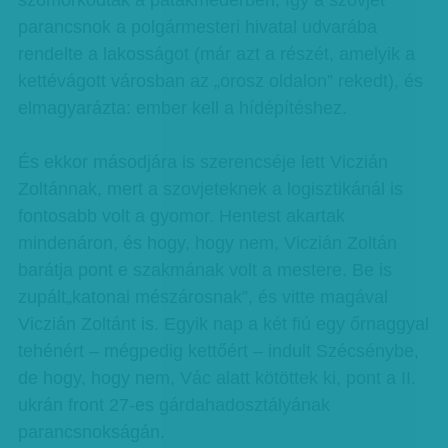
szomorkodtak a patakmederben, így a szovjet
parancsnok a polgármesteri hivatal udvarába
rendelte a lakosságot (már azt a részét, amelyik a
kettévágott városban az „orosz oldalon” rekedt), és
elmagyarázta: ember kell a hídépítéshez.
És ekkor másodjára is szerencséje lett Viczián
Zoltánnak, mert a szovjeteknek a logisztikánál is
fontosabb volt a gyomor. Hentest akartak
mindenáron, és hogy, hogy nem, Viczián Zoltán
barátja pont e szakmának volt a mestere. Be is
zupált„katonai mészárosnak”, és vitte magával
Viczián Zoltánt is. Egyik nap a két fiú egy őrnaggyal
tehénért – mégpedig kettőért – indult Szécsénybe,
de hogy, hogy nem, Vác alatt kötöttek ki, pont a II.
ukrán front 27-es gárdahadosztályának
parancsnokságán.