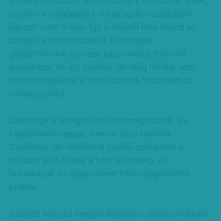
lehetett vonultatni. Szerencséjére focistának vitték,
ugyanis a salgótarjáni acélárugyár csapatában
játszott – NB II-ben. Így is másfél évet húzott le,
szolgált a páncélosoknál, különleges
gépjárművekre szerzett jogosítványt (hídverő,
daruskocsi, és így tovább), de még mindig nem
érezte magáénak a honvédséget, visszatért az
acélárugyárba.
Csakhogy a seregnek erősen megtetszett, és
kapacitálták, ugyan, menne tiszti iskolára.
Szabódva, de rábólintott (szülei építkeztek a
faluban, és ő fizette a hitel részleteit), és
beiratkozott az úgynevezett hátországvédelmi
szakra.
Szolgált Nógrád megyei légoltalmi parancsnokként,