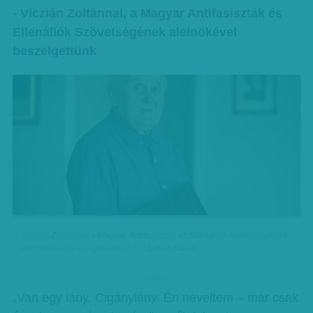
- Viczián Zoltánnal, a Magyar Antifasiszták és
Ellenállók Szövetségének alelnökével
beszélgettünk
Viczián Zoltánnal, a Magyar Antifasiszták és Ellenállók Szövetségének
alelnökével beszélgettünk - Fotó: Lakos Gábor
hirdetes
„Van egy lány. Cigánylány. Én neveltem – már csak