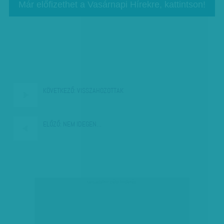
Már előfizethet a Vasárnapi Hírekre, kattintson!
KÖVETKEZŐ:
VISSZAHOZOTTAK
ELŐZŐ:
NEM IDEGEN…
társadalmi célú hirdetés