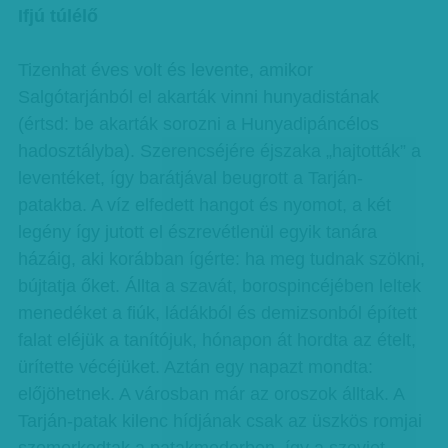
Ifjú túlélő
Tizenhat éves volt és levente, amikor
Salgótarjánból el akarták vinni hunyadistának
(értsd: be akarták sorozni a Hunyadipáncélos
hadosztályba). Szerencséjére éjszaka „hajtották” a
leventéket, így barátjával beugrott a Tarján-
patakba. A víz elfedett hangot és nyomot, a két
legény így jutott el észrevétlenül egyik tanára
házáig, aki korábban ígérte: ha meg tudnak szökni,
bújtatja őket. Állta a szavát, borospincéjében leltek
menedéket a fiúk, ládákból és demizsonból épített
falat eléjük a tanítójuk, hónapon át hordta az ételt,
ürítette vécéjüket. Aztán egy napazt mondta:
előjöhetnek. A városban már az oroszok álltak. A
Tarján-patak kilenc hídjának csak az üszkös romjai