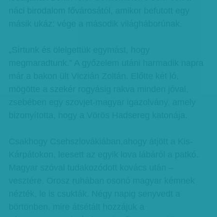
náci birodalom fővárosától, amikor befutott egy
másik ukáz: vége a második világháborúnak.
„Sírtunk és ölelgettük egymást, hogy
megmaradtunk.” A győzelem utáni harmadik napra
már a bakon ült Viczián Zoltán. Előtte két ló,
mögötte a szekér rogyásig rakva minden jóval,
zsebében egy szovjet-magyar igazolvány, amely
bizonyította, hogy a Vörös Hadsereg katonája.
Csakhogy Csehszlovákiában,ahogy átjött a Kis-
Kárpátokon, leesett az egyik lova lábáról a patkó.
Magyar szóval tudakozódott kovács után –
vesztére. Orosz ruhában osonó magyar kémnek
nézték, le is csukták. Négy napig senyvedt a
börtönben, mire átsétált hozzájuk a