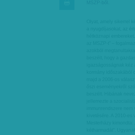
MSZP-ből.
Olyat, amely sikerrel 
a nyugdíjasokat, az ér
hétköznapi embereket. 
az MSZP-t” – fogalmazot
azokból megtanultakra
beszélt, hogy a gazdas
igazságosságnak kéz a
kormány időszakából csa
majd a 2006-os vá­­las
őszi eseményekről szó
beszélt. Hibának neve
jellemezte a szocialis
immunrendszere nem vol
kivetésére. A 2010-es
Mesterházy ki­­mondta:
kétharmadát”. Ugyanakk