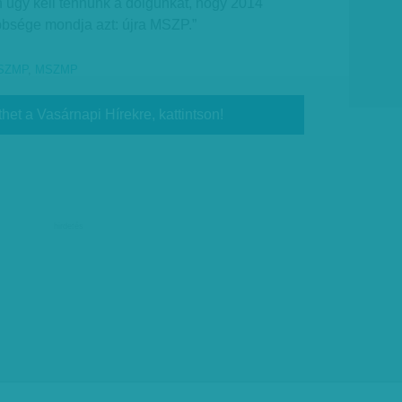
n úgy kell tennünk a dolgunkat, hogy 2014
bbsége mondja azt: újra MSZP.”
SZMP
,
MSZMP
thet a Vasárnapi Hírekre, kattintson!
hirdetés