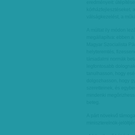
eredményeit: út­­épí­tések
kórházfejlesztéseket, 
válságkezelést, a műk
A múltat ily módon lezá
megállapítva: ebben a 
Magyar Szo­­cia­lista Pá
hely­teremtés, fizesse
társadalmi normák beta
legfontosabb dolognak
tanulhasson, hogy esél
dolgozhasson, hogy g
szeretteinek, és egybe
mindenki megőrizhess
beteg.
A párt növekvő támoga
mi­­niszterelnök-jelöltjé