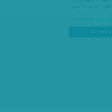
„A következő két évbe
tavaszán az ország tö
Címkék:
MSZP
,
beszéd
,
M
Már előfize