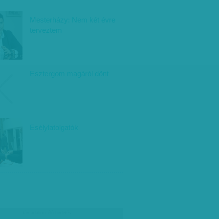
Mesterházy: Nem két évre
terveztem
Esztergom magáról dönt
Esélylatolgatók
társadalmi célú hirdetés