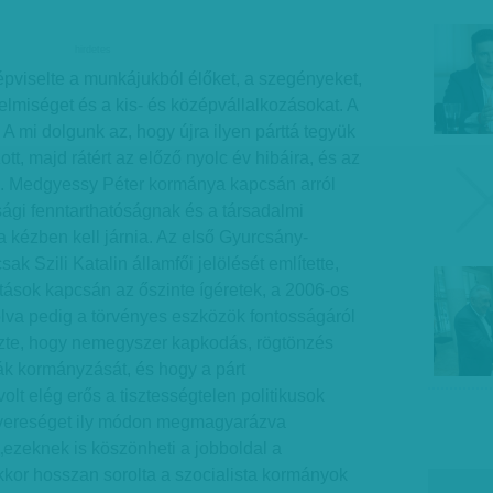
hirdetes
képviselte a munkájukból élőket, a szegényeket,
telmiséget és a kis- és középvállalkozásokat. A
A mi dolgunk az, hogy újra ilyen párttá tegyük
t, majd rátért az előző nyolc év hibáira, és az
. Med­gyes­sy Péter kormánya kapcsán arról
ági fenntarthatóságnak és a társadalmi
 kézben kell járnia. Az első Gyurcsány-
k Szili Katalin államfői jelölését említette,
ztások kapcsán az őszinte ígéretek, a 2006-os
lva pedig a törvényes eszközök fontosságáról
zte, hogy nemegyszer kapkodás, rögtönzés
ták kormányzását, és hogy a párt
t elég erős a tisztességtelen politikusok
 vereséget ily mó­­don megmagyarázva
 „ezeknek is köszönheti a jobboldal a
or hosszan so­­rolta a szocialista kormányok