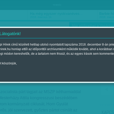
hirdetés
Ha még egyszer nyolcvanéves…
Barbie-h
2018. március 16.
2018. márci
Már előfizethet a Vasárnap
 Látogatónk!
i Hírek című közéleti hetilap utolsó nyomtatott lapszáma 2018. december 8-án jel
hirek.hu honlap ettől az időponttól archívumként működik tovább, ahol a korábban
ókusz
Szerintem
Ízlés
Sport
égi módon kereshetők, de a tartalom nem frissül, és az egyes írások sem kommente
t köszönjük,
– elnöki beszéd
01.-i lapszámban
szocialista párt tagjait az MSZP kétharmaddal
 Mesterházy Attila kongresszusi beszédében
rom kormányzati ciklusát, Horn Gyulát
rős, jól szervezett, győztes pártot csinált az
KAPCS