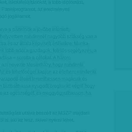
et, iskola­­felújí­tá­so­kat, a több diplomást,
a Panel­prog­ramot, az eredményes
ödő jogállamot.
rva a pártelnök a jövőbe tekintett,
helyzetben mindennél na­­­gyobb szükség van a
rtra és az általa képviselt értékekre. Mun­ka­
nek több adót a gazdagok, felelős segélyezés, a
rtása – sorolta a célokat. A három
 azt nevezte Mesterházy, hogy mindenki
yt és lehetőséget kapjon az életben; mindenki
yarapodó életet teremthessen magának és
n biztosíthassa nyugodt öregkorát; végül hogy
e az egészségét, és meggyógyulhasson, ha
tottságára utalva beszélt az MSZP majdani
ről is, aki az lesz, akivel nyerni lehet.