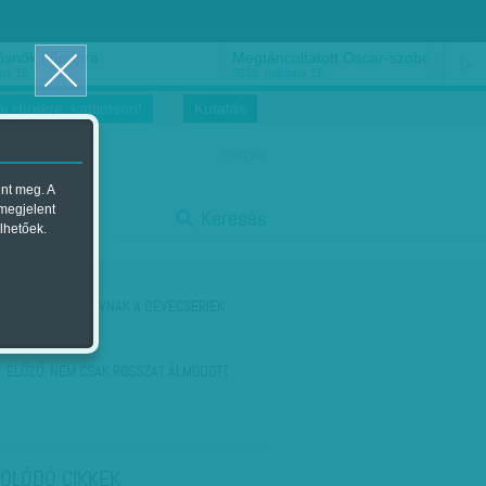
ősnők nőnapra
Megtáncoltatott Oscar-szobor
us 16.
2018. március 16.
i Hírekre, kattintson!
Kutatás
magyar
ent meg. A
start
 megjelent
Keresés
lhetőek.
stop
KÖVETKEZŐ:
SZÍVNAK A DEVECSERIEK
ELŐZŐ:
NEM CSAK ROSSZAT ÁLMODOTT
OLÓDÓ CIKKEK