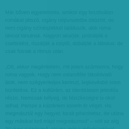
Már bőven egyetemista, amikor egy fesztiválon
romákat játszó, cigány népviseletbe öltözött, de
nem cigány színészekkel találkozik, akik roma
táncot tanulnak. Nagyon akarják, próbálják a
csettintést, riszálják a csípőt, dobálják a lábukat, de
csak futnak a ritmus után.
„Ott, akkor megértettem, mit jelent számomra, hogy
roma vagyok. Hogy nem valamiféle titkolnivaló
átok, nem szégyenteljes kereszt, legkevésbé Isten
büntetése. Ez a kultúrám, az identitásom jelentős
része. Nemcsak bélyeg, de büszkeségre is okot
adhat. Persze a küzdelem sosem ér véget. Ha
megmásztál egy hegyet, kicsit pihenhetsz, de utána
egy másikat kell majd megmásznod” – véli az alig