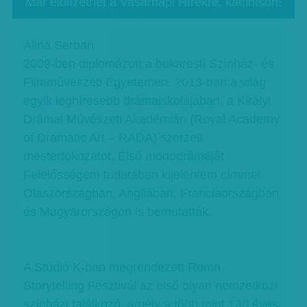
Már előfizethet a Vasárnapi Hírekre, kattintson!
Alina Serban
2009-ben diplomázott a bukaresti Színház- és
Filmművészeti Egyetemen. 2013-ban a világ
egyik leghíresebb drámaiskolájában, a Királyi
Drámai Művészeti Akadémián (Royal Academy
of Dramatic Art – RADA) szerzett
mesterfokozatot. Első monodrámáját
Felelősségem tudatában kijelentem címmel
Olaszországban, Angliában, Franciaországban
és Magyarországon is bemutatták.
A Stúdió K-ban megrendezett Roma
Storytelling Fesztivál az első olyan nemzetközi
színházi találkozó, amely a több mint 130 éves