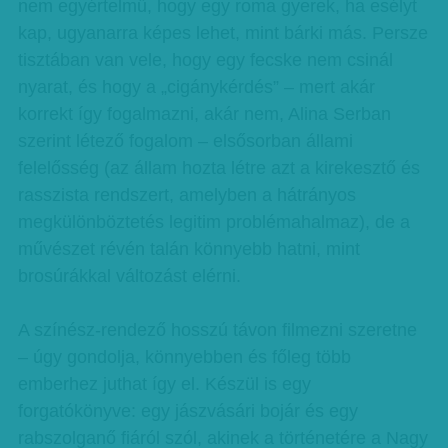
nem egyértelmű, hogy egy roma gyerek, ha esélyt
kap, ugyanarra képes lehet, mint bárki más. Persze
tisztában van vele, hogy egy fecske nem csinál
nyarat, és hogy a „cigánykérdés” – mert akár
korrekt így fogalmazni, akár nem, Alina Serban
szerint létező fogalom – elsősorban állami
felelősség (az állam hozta létre azt a kirekesztő és
rasszista rendszert, amelyben a hátrányos
megkülönböztetés legitim problémahalmaz), de a
művészet révén talán könnyebb hatni, mint
brosúrákkal változást elérni.
A színész-rendező hosszú távon filmezni szeretne
– úgy gondolja, könnyebben és főleg több
emberhez juthat így el. Készül is egy
forgatókönyve: egy jászvásári bojár és egy
rabszolganő fiáról szól, akinek a történetére a Nagy