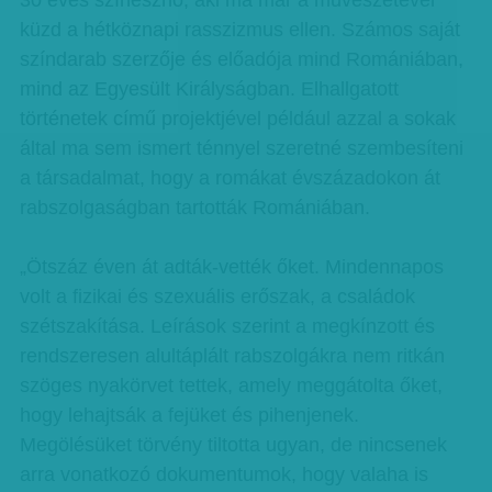
30 éves színésznő, aki ma már a művészetével
küzd a hétköznapi rasszizmus ellen. Számos saját
színdarab szerzője és előadója mind Romániában,
mind az Egyesült Királyságban. Elhallgatott
történetek című projektjével például azzal a sokak
által ma sem ismert ténnyel szeretné szembesíteni
a társadalmat, hogy a romákat évszázadokon át
rabszolgaságban tartották Romániában.
„Ötszáz éven át adták-vették őket. Mindennapos
volt a fizikai és szexuális erőszak, a családok
szétszakítása. Leírások szerint a megkínzott és
rendszeresen alultáplált rabszolgákra nem ritkán
szöges nyakörvet tettek, amely meggátolta őket,
hogy lehajtsák a fejüket és pihenjenek.
Megölésüket törvény tiltotta ugyan, de nincsenek
arra vonatkozó dokumentumok, hogy valaha is