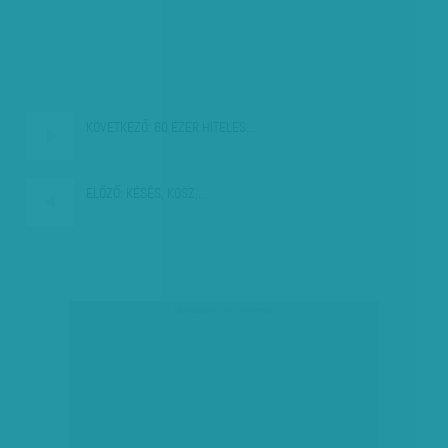
KÖVETKEZŐ:
60 EZER HITELES…
ELŐZŐ:
KÉSÉS, KOSZ,…
társadalmi célú hirdetés