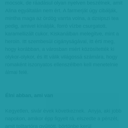
mocsok, de ráadásul olyan nyelven beszélnek, amit
Alina egyáltalán nem ért. A farmerját úgy cibálják,
mintha maga az ördög varrta volna, a dzsipszi tea
pedig, amivel kínálják, forró vízbe csurgatott,
karamellizált cukor. Kiskanálban melegítve, mint a
heroin. Itt szembesül cigányságával, itt érti meg,
hogy korábban, a városban miért közösítették ki
olykor-olykor, és itt válik világossá számára, hogy
romaként iszonyatos ellenszélben kell menetelnie
álmai felé.
Élni abban, ami van
Kegyetlen, sivár évek következnek. Anyja, aki jobb
napokon, amikor épp figyelt rá, elszedte a pénzét,
amit tolltartóra gyűjtött, börtönbe kerül