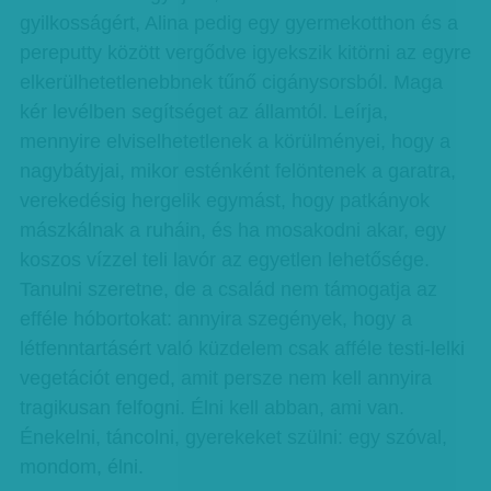
gyilkosságért, Alina pedig egy gyermekotthon és a
pereputty között vergődve igyekszik kitörni az egyre
elkerülhetetlenebbnek tűnő cigánysorsból. Maga
kér levélben segítséget az államtól. Leírja,
mennyire elviselhetetlenek a körülményei, hogy a
nagybátyjai, mikor esténként felöntenek a garatra,
verekedésig hergelik egymást, hogy patkányok
mászkálnak a ruháin, és ha mosakodni akar, egy
koszos vízzel teli lavór az egyetlen lehetősége.
Tanulni szeretne, de a család nem támogatja az
efféle hóbortokat: annyira szegények, hogy a
létfenntartásért való küzdelem csak afféle testi-lelki
vegetációt enged, amit persze nem kell annyira
tragikusan felfogni. Élni kell abban, ami van.
Énekelni, táncolni, gyerekeket szülni: egy szóval,
mondom, élni.