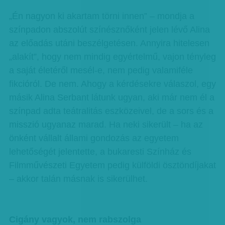
„Én nagyon ki akartam törni innen” – mondja a
színpadon abszolút színésznőként jelen lévő Alina
az előadás utáni beszélgetésen. Annyira hitelesen
„alakít”, hogy nem mindig egyértelmű, vajon tényleg
a saját életéről mesél-e, nem pedig valamiféle
fikcióról. De nem. Ahogy a kérdésekre válaszol, egy
másik Alina Serbant látunk ugyan, aki már nem él a
színpad adta teátralitás eszközeivel, de a sors és a
misszió ugyanaz marad. Ha neki sikerült – ha az
önként vállalt állami gondozás az egyetem
lehetőségét jelentette, a bukaresti Színház és
Filmművészeti Egyetem pedig külföldi ösztöndíjakat
– akkor talán másnak is sikerülhet.
Cigány vagyok, nem rabszolga