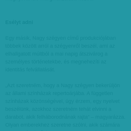
Esélyt adni
Egy másik, Nagy szégyen című produkciójában
többek között arról a szégyenről beszél, ami az
elhallgatott múltból a mai napig átszivárog a
személyes történetekbe, és megnehezíti az
identitás felvállalását.
„Azt szeretném, hogy a Nagy szégyen bekerüljön
az állami színházak repertoárjába. A független
színházak közönségével, úgy érzem, egy nyelvet
beszélünk, azokhoz szeretném tehát elvinni a
darabot, akik felháborodnának rajta” – magyarázza.
Olyan emberekhez szeretne szólni, akik számára