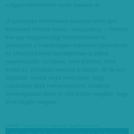
szégyen előkészítése során bukkant rá.
„A személyes történeteken keresztül lehet apró
lépésekkel előbbre menni – magyarázza. – Néhány
éve egy magyarországi középiskolában is
bemutattuk a Felelősségem tudatában kijelentemet.
Az előadást követő beszélgetésen a diákok
megkérdezték, hol lakom. Nem értettem, miért
fontos ez, próbáltam kikerülni a választ, de ők nem
tágítottak. Amikor végül elmondtam, hogy
Londonban járok mesterképzésre, hatalmas
üdvrivalgásban törtek ki. Alig tudtam megállni, hogy
el ne bőgjem magam.”
Címkék:
Fókusz
,
portré
,
cigányság
,
független színház