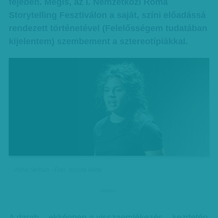
fejében. Mégis, az I. Nemzetközi Roma
Storytelling Fesztiválon a saját, színi előadássá
rendezett történetével (Felelősségem tudatában
kijelentem) szembement a sztereotípiákkal.
Alina Serban - Fotó: Vincze Alina
hirdetes
A darab – ekképpen a visszaemlékezés – kezdetén