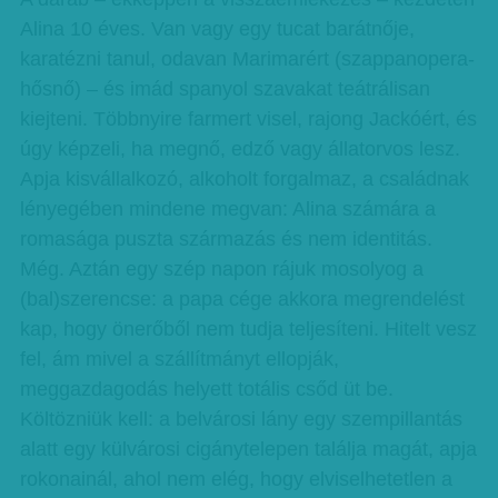
Alina 10 éves. Van vagy egy tucat barátnője,
karatézni tanul, odavan Marimarért (szappanopera-
hősnő) – és imád spanyol szavakat teátrálisan
kiejteni. Többnyire farmert visel, rajong Jackóért, és
úgy képzeli, ha megnő, edző vagy állatorvos lesz.
Apja kisvállalkozó, alkoholt forgalmaz, a családnak
lényegében mindene megvan: Alina számára a
romasága puszta származás és nem identitás.
Még. Aztán egy szép napon rájuk mosolyog a
(bal)szerencse: a papa cége akkora megrendelést
kap, hogy önerőből nem tudja teljesíteni. Hitelt vesz
fel, ám mivel a szállítmányt ellopják,
meggazdagodás helyett totális csőd üt be.
Költözniük kell: a belvárosi lány egy szempillantás
alatt egy külvárosi cigánytelepen találja magát, apja
rokonainál, ahol nem elég, hogy elviselhetetlen a