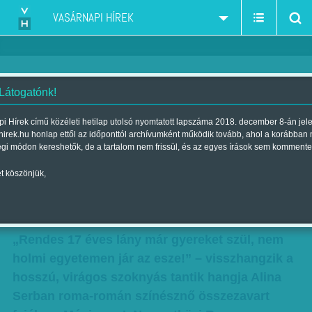
VASÁRNAPI HÍREK
 Látogatónk!
Cigánylány az akadémiáról –
i Hírek című közéleti hetilap utolsó nyomtatott lapszáma 2018. december 8-án jel
hirek.hu honlap ettől az időponttól archívumként működik tovább, ahol a korábban
Hétköznapi roma hősnő – Alina
égi módon kereshetők, de a tartalom nem frissül, és az egyes írások sem kommente
Serban meséje
t köszönjük,
Szerző:
Csejtei Orsolya
| Megjelent a 2017. augusztus 05.-i
lapszámban
„Rendes 17 éves lány már gyereket szül, nem
holmi egyetemen jár az esze!” – visszhangzik a
hosszú, virágos szoknyás tantik hangja Alina
Serban roma-román színésznő összezavart