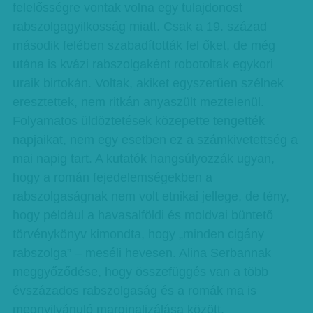
felelősségre vontak volna egy tulajdonost
rabszolgagyilkosság miatt. Csak a 19. század
második felében szabadították fel őket, de még
utána is kvázi rabszolgaként robotoltak egykori
uraik birtokán. Voltak, akiket egyszerűen szélnek
eresztettek, nem ritkán anyaszült meztelenül.
Folyamatos üldöztetések közepette tengették
napjaikat, nem egy esetben ez a számkivetettség a
mai napig tart. A kutatók hangsúlyozzák ugyan,
hogy a román fejedelemségekben a
rabszolgaságnak nem volt etnikai jellege, de tény,
hogy például a havasalföldi és moldvai büntető
törvénykönyv kimondta, hogy „minden cigány
rabszolga” – meséli hevesen. Alina Serbannak
meggyőződése, hogy összefüggés van a több
évszázados rabszolgaság és a romák ma is
megnyilvánuló marginalizálása között.