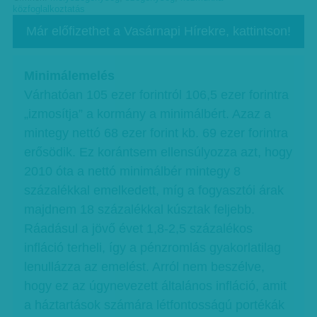
közfoglalkoztatás
Már előfizethet a Vasárnapi Hírekre, kattintson!
Minimálemelés
Várhatóan 105 ezer forintról 106,5 ezer forintra
„izmosítja” a kormány a minimálbért. Azaz a
mintegy nettó 68 ezer forint kb. 69 ezer forintra
erősödik. Ez korántsem ellensúlyozza azt, hogy
2010 óta a nettó minimálbér mintegy 8
százalékkal emelkedett, míg a fogyasztói árak
majdnem 18 százalékkal kúsztak feljebb.
Ráadásul a jövő évet 1,8-2,5 százalékos
infláció terheli, így a pénzromlás gyakorlatilag
lenullázza az emelést. Arról nem beszélve,
hogy ez az úgynevezett általános infláció, amit
a háztartások számára létfontosságú portékák