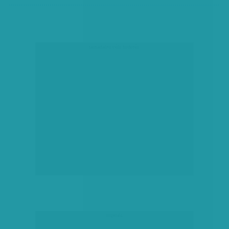
társadalmi célú hirdetés
hirdetés