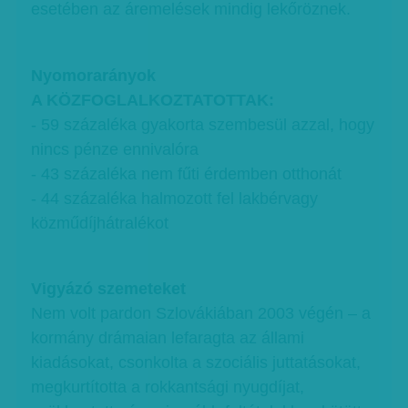
esetében az áremelések mindig lekőröznek.
Nyomorarányok
A KÖZFOGLALKOZTATOTTAK:
- 59 százaléka gyakorta szembesül azzal, hogy
nincs pénze ennivalóra
- 43 százaléka nem fűti érdemben otthonát
- 44 százaléka halmozott fel lakbérvagy
közműdíjhátralékot
Vigyázó szemeteket
Nem volt pardon Szlovákiában 2003 végén – a
kormány drámaian lefaragta az állami
kiadásokat, csonkolta a szociális juttatásokat,
megkurtította a rokkantsági nyugdíjat,