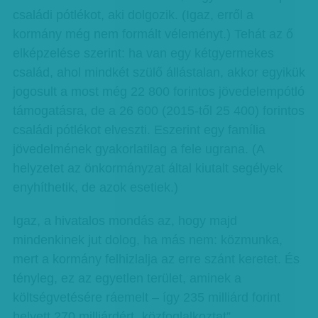
családi pótlékot, aki dolgozik. (Igaz, erről a
kormány még nem formált véleményt.) Tehát az ő
elképzelése szerint: ha van egy kétgyermekes
család, ahol mindkét szülő állástalan, akkor egyikük
jogosult a most még 22 800 forintos jövedelempótló
támogatásra, de a 26 600 (2015-től 25 400) forintos
családi pótlékot elveszti. Eszerint egy família
jövedelmének gyakorlatilag a fele ugrana. (A
helyzetet az önkormányzat által kiutalt segélyek
enyhíthetik, de azok esetiek.)
Igaz, a hivatalos mondás az, hogy majd
mindenkinek jut dolog, ha más nem: közmunka,
mert a kormány felhizlalja az erre szánt keretet. És
tényleg, ez az egyetlen terület, aminek a
költségvetésére ráemelt – így 235 milliárd forint
helyett 270 milliárdért „közfoglalkoztat”.