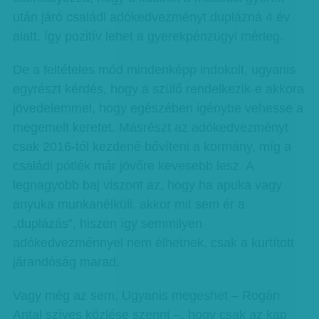
után járó családi adókedvezményt duplázná 4 év
alatt, így pozitív lehet a gyerekpénzügyi mérleg.
De a feltételes mód mindenképp indokolt, ugyanis
egyrészt kérdés, hogy a szülő rendelkezik-e akkora
jövedelemmel, hogy egészében igénybe vehesse a
megemelt keretet. Másrészt az adókedvezményt
csak 2016-tól kezdené bővíteni a kormány, míg a
családi pótlék már jövőre kevesebb lesz. A
legnagyobb baj viszont az, hogy ha apuka vagy
anyuka munkanélküli, akkor mit sem ér a
„duplázás”, hiszen így semmilyen
adókedvezménnyel nem élhetnek, csak a kurtított
járandóság marad.
Vagy még az sem. Ugyanis megeshet – Rogán
Antal szíves közlése szerint –, hogy csak az kap