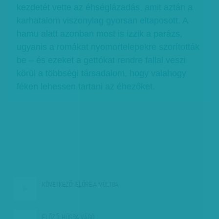
kezdetét vette az éhséglázadás, amit aztán a
karhatalom viszonylag gyorsan eltaposott. A
hamu alatt azonban most is izzik a parázs,
ugyanis a romákat nyomortelepekre szorították
be – és ezeket a gettókat rendre fallal veszi
körül a többségi társadalom, hogy valahogy
féken lehessen tartani az éhezőket.
KÖVETKEZŐ:
ELŐRE A MÚLTBA
ELŐZŐ:
HÚSBA VÁGÓ…