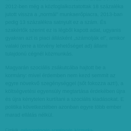
2012-ben még a közfoglalkoztatottak 18 százaléka
jutott vissza a „normál” munkaerőpiacra, 2013-ban
pedig 13 százalékra satnyult ez a szám. És
szakértők szerint ez is légből kapott adat, ugyanis
gyakran azt is piaci állásként „számolják el”, amikor
valaki (erre a törvény lehetőséget ad) állami
tulajdonú cégnél közmunkás.
Magyarán szociális zsákutcába hajtott be a
kormány: mivel érdemben nem kezd semmit az
egyre növekvő szegénységgel (sőt fokozza azt!), a
költségvetési egyensúly megtartása érdekében újra
és újra kénytelen kurtítani a szociális kiadásokat. E
politika következtében azonban egyre több ember
marad ellátás nélkül.
Címkék:
mélyszegénység
,
szegénység
,
közmunka-