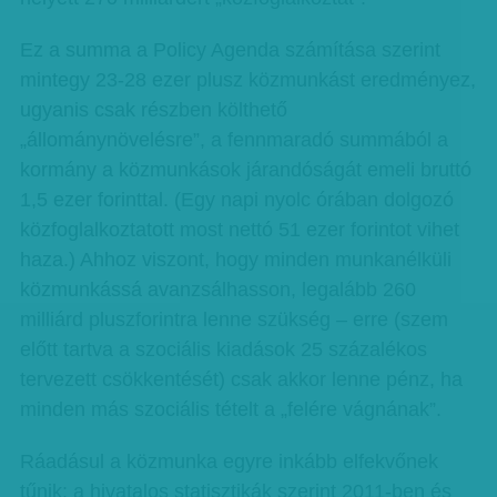
Ez a summa a Policy Agenda számítása szerint
mintegy 23-28 ezer plusz közmunkást eredményez,
ugyanis csak részben költhető
„állománynövelésre”, a fennmaradó summából a
kormány a közmunkások járandóságát emeli bruttó
1,5 ezer forinttal. (Egy napi nyolc órában dolgozó
közfoglalkoztatott most nettó 51 ezer forintot vihet
haza.) Ahhoz viszont, hogy minden munkanélküli
közmunkássá avanzsálhasson, legalább 260
milliárd pluszforintra lenne szükség – erre (szem
előtt tartva a szociális kiadások 25 százalékos
tervezett csökkentését) csak akkor lenne pénz, ha
minden más szociális tételt a „felére vágnának”.
Ráadásul a közmunka egyre inkább elfekvőnek
tűnik: a hivatalos statisztikák szerint 2011-ben és