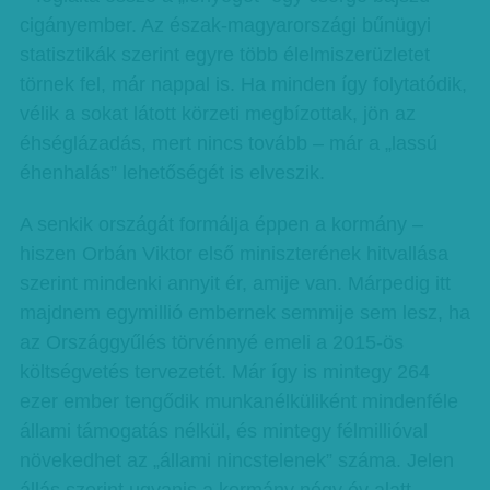
cigányember. Az észak-magyarországi bűnügyi
statisztikák szerint egyre több élelmiszerüzletet
törnek fel, már nappal is. Ha minden így folytatódik,
vélik a sokat látott körzeti megbízottak, jön az
éhséglázadás, mert nincs tovább – már a „lassú
éhenhalás” lehetőségét is elveszik.
A senkik országát formálja éppen a kormány –
hiszen Orbán Viktor első miniszterének hitvallása
szerint mindenki annyit ér, amije van. Márpedig itt
majdnem egymillió embernek semmije sem lesz, ha
az Országgyűlés törvénnyé emeli a 2015-ös
költségvetés tervezetét. Már így is mintegy 264
ezer ember tengődik munkanélküliként mindenféle
állami támogatás nélkül, és mintegy félmillióval
növekedhet az „állami nincstelenek” száma. Jelen