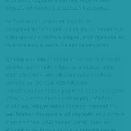
állás szerint ugyanis a kormány négy év alatt
negyedével csonkolja a szociális kiadásokat.
Első menetben a Nemzeti Családi és
Szociálpolitikai Alap idei 716 milliárdos keretét 646
milliárdra vágja vissza a kabinet, azaz gyakorlatilag
10 százalékos a kasza. És semmi sem szent.
Így még a sokáig érinthetetlennek számító családi
pótlékot sem kímélik – igaz, ez a kassza „átlag
alatt” sérül: idén 446 milliárdot szánt e célra a
kormány, jövőre csak 426 milliárdot
kasszírozhatnak ezen a jogcímen a családok (azaz
„csak” 4,5 százalékos a csökkenés). Példának
okáért egy kétgyermekes házaspár csemetéit 26
600 forinttal támogatta a költségvetés, ez a summa
most majdnem 1200 forinttal „sérül”. Igaz, ezt
ellensúlyozza, hogy a kabinet a második gyerek