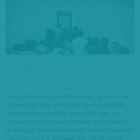
Segélyre várók a Borsod megyei Rakacán, ahol már kitört
éhséglázadáshoz hasonlatos elégedetlenség két éve. Újabbakra
készülhetünk?
hirdetes
„Ha úgy fekszel le, hogy éhes vagy, az rossz. Ha
úgy kelsz fel, hogy éhes vagy, az még rosszabb.
Ha megint úgy fekszel le, hogy éhes vagy, az
nagyon rossz. És ha arra ébredsz, hogy a fiad sír
az éhségtől, akkor nincs tovább, elindulsz szerezni”
– foglalta össze a „lényeget” egy csorgó bajszú