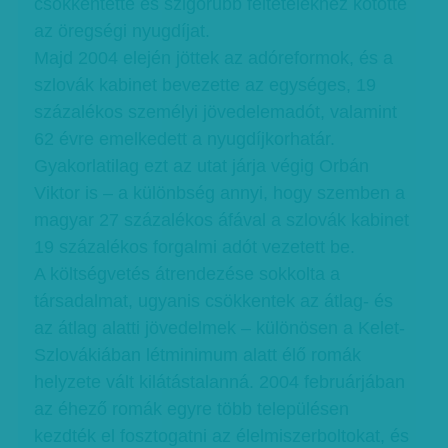
csökkentette és szigorúbb feltételekhez kötötte
az öregségi nyugdíjat.
Majd 2004 elején jöttek az adóreformok, és a
szlovák kabinet bevezette az egységes, 19
százalékos személyi jövedelemadót, valamint
62 évre emelkedett a nyugdíjkorhatár.
Gyakorlatilag ezt az utat járja végig Orbán
Viktor is – a különbség annyi, hogy szemben a
magyar 27 százalékos áfával a szlovák kabinet
19 százalékos forgalmi adót vezetett be.
A költségvetés átrendezése sokkolta a
társadalmat, ugyanis csökkentek az átlag- és
az átlag alatti jövedelmek – különösen a Kelet-
Szlovákiában létminimum alatt élő romák
helyzete vált kilátástalanná. 2004 februárjában
az éhező romák egyre több településen
kezdték el fosztogatni az élelmiszerboltokat, és