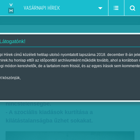
VASÁRNAPI HÍREK
 Látogatónk!
Csonkolás
i Hírek című közéleti hetilap utolsó nyomtatott lapszáma 2018. december 8-án jel
hirek.hu honlap ettől az időponttól archívumként működik tovább, ahol a korábban
Szerző:
Nagy B. György
| Megjelent a 2014. november 09.-i
égi módon kereshetők, de a tartalom nem frissül, és az egyes írások sem kommente
lapszámban
t köszönjük,
A közmunka zsákutcájába fordítják az országot.
- Félmillió ember zuhanhat bele a totális
nincstelenségbe.
- A szociális kiadások kurtítása a
kilátástalanságba űzhet sokakat.