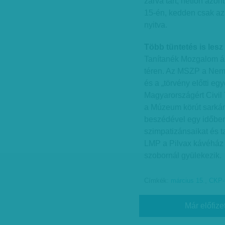
zárva tart, hétfőn azo
15-én, kedden csak az 
nyitva.
Több tüntetés is lesz
Tanítanék Mozgalom ált
téren. Az MSZP a Nemze
és a „törvény előtti eg
Magyarországért Civil 
a Múzeum körút sarkán 
beszédével egy időben
szimpatizánsaikat és ta
LMP a Pilvax kávéház e
szobornál gyülekezik.
Címkék:
március 15.
,
CKP-
Már előfize