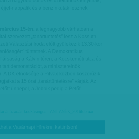
nban a nagyobb boltok és üzletláncok kinyitnak,
éjjel-nappalik és a benzinkutak lesznek
 március 15-én,
a legnagyobb várhatóan a
al szervezett „tanártüntetés” lesz a Kossuth
ti Választási Iroda előtt gyülekezik 13.30-kor
yenlőségért” tüntetnek. A Demokratikus
Társaság a Kálvin téren, a Kecskeméti utca és
tart demonstrációt, a miniszterelnök
. A DK elnöksége a Pilvax közben koszorúzik,
gjaikat a 15 órai „tanártüntetésre” várják. Az
lőtt ünnepel, a Jobbik pedig a Petőfi-
tanárlázadás-kockásinges-TANÍTANÉK_2016február-
thet a Vasárnapi Hírekre, kattintson!