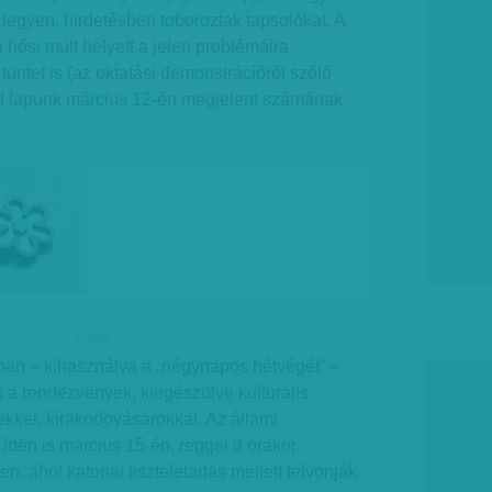
 legyen, hirdetésben toboroztak tapsolókat. A
a hősi múlt helyett a jelen problémáira
tüntet is (az oktatási demonstrációról szóló
sd lapunk március 12-én megjelent számának
hirdetes
ban – kihasználva a „négynapos hétvégét” –
a rendezvények, kiegészülve kulturális
kkel, kirakodóvásárokkal. Az állami
dén is március 15-én, reggel 9 órakor
n, ahol katonai tiszteletadás mellett felvonják