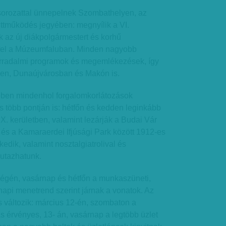
orozattal ünnepelnek Szombathelyen, az
ttműködés jegyében: megnyílik a VI.
ják az új diákpolgármestert és korhű
 fel a Múzeumfaluban. Minden nagyobb
orradalmi programok és megemlékezések, így
ben, Dunaújvárosban és Makón is.
ben mindenhol forgalomkorlátozások
os több pontján is: hétfőn és kedden leginkább
 a IX. kerületben, valamint lezárják a Budai Vár
a és a Kamaraerdei Ifjúsági Park között 1912-es
edik, valamint nosztalgiatrolival és
 utazhatunk.
égén, vasárnap és hétfőn a munkaszüneti,
api menetrend szerint járnak a vonatok. Az
is változik: március 12-én, szombaton a
ás érvényes, 13- án, vasárnap a legtöbb üzlet