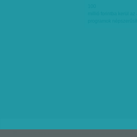
100
millió forintba kerül a
programok népszerűsí
Copyright (C) 2026, XXI század Média Kft. Az oldal szerzői jogi oltalom alatt áll.