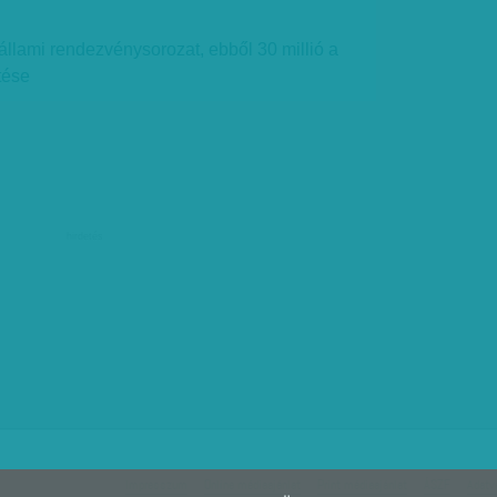
z állami rendezvénysorozat, ebből 30 millió a
tése
hirdetés
Impresszum
Online médiaajánlat
Print médiaajánlat
ÁSZF
Adatv