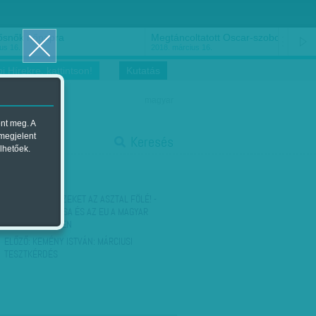
ősnők nőnapra
Megtáncoltatott Oscar-szobor
us 16.
2018. március 16.
i Hírekre, kattintson!
Kutatás
magyar
ent meg. A
start
 megjelent
Keresés
lhetőek.
stop
KÖVETKEZŐ:
KEZEKET AZ ASZTAL FÖLÉ! -
ÖSSZEFOG AZ USA ÉS AZ EU A MAGYAR
KORRUPCIÓ ELLEN
ELŐZŐ:
KEMÉNY ISTVÁN: MÁRCIUSI
TESZTKÉRDÉS