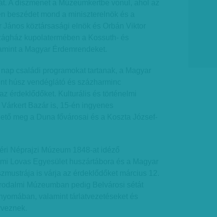
t. A díszmenet a Múzeumkertbe vonul, ahol az
n beszédet mond a miniszterelnök és a
r János köztársasági elnök és Orbán Viktor
szágház kupolatermében a Kossuth- és
lamint a Magyar Érdemrendeket.
nap családi programokat tartanak, a Magyar
int húsz vendéglátó és százharminc
az érdeklődőket. Kulturális és történelmi
Várkert Bazár is, 15-én ingyenes
thető meg a Duna fővárosai és a Koszta József-
éri Néprajzi Múzeum 1848-at idéző
lmi Lovas Egyesület huszártábora és a Magyar
mustrája is várja az érdeklődőket március 12.
i Irodalmi Múzeumban pedig Belvárosi sétát
nyomában, valamint tárlatvezetéseket és
rveznek.