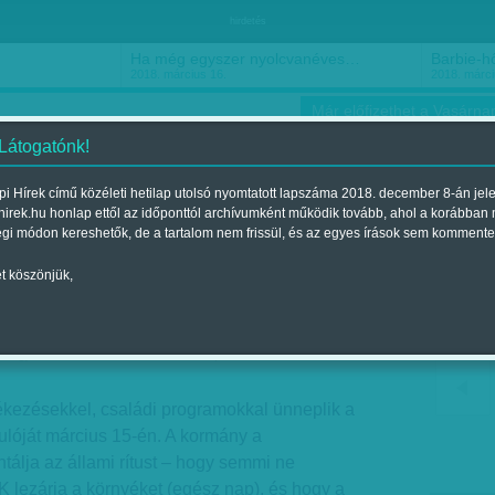
hirdetés
Ha még egyszer nyolcvanéves…
Barbie-h
2018. március 16.
2018. márci
Már előfizethet a Vasárnap
 Látogatónk!
i Hírek című közéleti hetilap utolsó nyomtatott lapszáma 2018. december 8-án jel
hirek.hu honlap ettől az időponttól archívumként működik tovább, ahol a korábban
ókusz
Szerintem
Ízlés
Sport
égi módon kereshetők, de a tartalom nem frissül, és az egyes írások sem kommente
t köszönjük,
a ünnepel az ország
Megjelent a 2016. március 12.-i lapszámban
ezésekkel, családi programokkal ünneplik a
ulóját március 15-én. A kormány a
álja az állami rítust – hogy semmi ne
 lezárja a környéket (egész nap), és hogy a