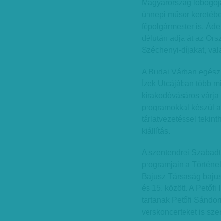
Magyarország lobogójá
ünnepi műsor keretébe
főpolgármester is. Áde
délután adja át az Or
Széchenyi-díjakat, va
A Budai Várban egész 
Ízek Utcájában több m
kirakodóvásáros várja 
programokkal készül a 
tárlatvezetéssel tekin
kiállítás.
A szentendrei Szabadt
programjain a Történe
Bajusz Társaság bajusz
és 15. között. A Petőf
tartanak Petőfi Sándor
verskoncerteket is sze