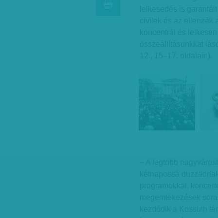
lelkesedés is garantált
civilek és az ellenzék 
koncentrál és lelkesen 
összeállításunkkat lá
12., 15–17. oldalain).
– A legtöbb nagyváros
kétnapossá duzzadnak 
programokkal, koncerte
megemlékezések sora i
kezdődik a Kossuth tére