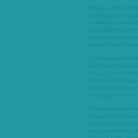
Kétnapos rendezvénys
összefogás és az együ
Sajtókiállítás, beiktat
huszártábort építenek
településen lesznek f
például Pécsett, Győr
Az ünnepségek közelé
várhatóak, így a fővár
az I., az V., a VIII. és
teljes területét. Újbud
favázas villamos közlek
nosztalgia- HÉV-vel is
Az ünnepi hosszú hétv
március 15-én a vasárn
üzletek nyitva tartása 
megszokott nyitva tart