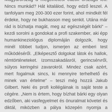
Nincs munkád? Hát kitalálod, hogy edző leszel. A
tanfolyam meg 200-300 ezer forint, ahol mindkét fél
érdeke, hogy ne bukhasson meg senkit. Utána már
rád is bízhatja magát, meg az egészségét bárki” –
kezdi sorolni a gondokat a profi szakember, aki épp
humankineziológus diplomáján dolgozik, hogy
minél többet tudjon, ismerjen az emberi test
működéséről. „Elképesztő dolgokat látok és hallok,
rémtörténeteket. Izomszakadásról, gerincsérvről,
súlyos keringési zavarokról. Mindez csak azért,
mert fogalmuk sincs, ki mennyire terhelhető és
minek van értelme” – teszi még hozzá Jakub
Gilbert. Neki és profi kollégáinak is saját teste a
cégére. „Nem is értem, hogy bízhat bárki egy olyan
edzőben, aki vasfegyelmet és önuralmat követel és
diktál, miközben a pálya közepén nyomja a