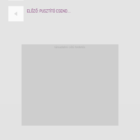
ELŐZŐ:
PUSZTÍTÓ CSEND…
társadalmi célú hirdetés