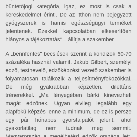
büntetőjogi kategória, igaz, ez most is csak a
kereskedelmet érinti. De az itthon nem bejegyzett
gyógyszerek is hamis egészségügyi terméket
jelentenek. Ezekkel kapcsolatban elkeserítően
hiányos a tájékoztatás” – állítja a szakember.
A „bennfentes” becslések szerint a kondizok 60-70
százaléka használ valamit. Jakub Gilbert, személyi
edző, testnevelő, edzőképzést vezető szakember is
folyamatosan találkozik a teljesítményfokozókkal.
De még gyakrabban képzetlen, dilettáns
trénerekkel. „Ma lényegében bárki kinevezheti
magát edzőnek. Ugyan elvileg legalább egy
alapfokú képzés lenne a minimum, de ez is persze
egy pár hónapos gyorstalpalót jelent, ahol
gyakorlatilag nem tudnak meg semmit.
Magyarország a megélhetési edzők országa lett.