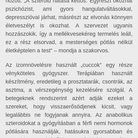
hozott. „A szteroid hatása kettős. Egyrészt okozhat
pszichózist, ami gyors hangulatváltásokkal,
depresszióval járhat, másrészt az elvonás könnyen
életveszélyt is okozhat. A szervezet ugyanis
hozzászokik, így a mellékvesekéreg termelés leáll,
ez a rész elsorvad, a mesterséges pótlás nélkül
életképtelen a test” – mondja a szakorvos.
Az izomnövelésre használt „cuccok” egy része
vényköteles gyógyszer. Terápiában használt
készítmény, eredetileg a prosztatarák, csontrák, az
asztma, a vérszegénység kezelésére szolgál. A
betegeknek rendszerint azért adják ezeket a
szereket, hogy visszaerősödjenek kicsit, vagy
legalábbis ne fogyjanak annyira. Az anabolikus
szteroidokat a gyógyításban a férfi nemi hormonok
pótlására használják, hatásukra gyorsabban és