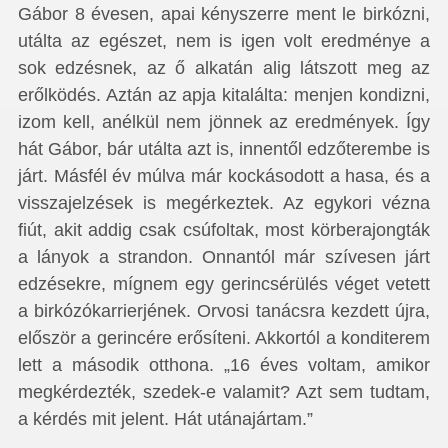
Gábor 8 évesen, apai kényszerre ment le birkózni,
utálta az egészet, nem is igen volt eredménye a
sok edzésnek, az ő alkatán alig látszott meg az
erőlködés. Aztán az apja kitalálta: menjen kondizni,
izom kell, anélkül nem jönnek az eredmények. Így
hát Gábor, bár utálta azt is, innentől edzőterembe is
járt. Másfél év múlva már kockásodott a hasa, és a
visszajelzések is megérkeztek. Az egykori vézna
fiút, akit addig csak csúfoltak, most körberajongták
a lányok a strandon. Onnantól már szívesen járt
edzésekre, mígnem egy gerincsérülés véget vetett
a birkózókarrierjének. Orvosi tanácsra kezdett újra,
először a gerincére erősíteni. Akkortól a konditerem
lett a második otthona. „16 éves voltam, amikor
megkérdezték, szedek-e valamit? Azt sem tudtam,
a kérdés mit jelent. Hát utánajártam.”