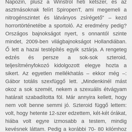
Napozin, plusz a Winstrol heti kétszer, és az
asztmásoknak felírt SpiropenT, ami megemeli a
nitrogénszintet és látványos zsírégető” – kezd
horrortörténetébe a sportoló. Az eredmény pedig?
Országos bajnokságot nyert, s onnantól szinte
mindet, 2009-ben világbajnokságot Hollandiában.
Ő lett a hazai testépítés egyik sztárja. A rengeteg
edzés és persze a sok-sok szteroid,
teljesítményfokozó kidolgozott elegye hozta a
sikert. Az egyetlen mellékhatás – ekkor még –:
Gábor totális szexfüggő lett. „Mindenkinél mást
okoz a sok szemét, nekem a szexuális étvágyam
határait szabadította föl. Már annyira kellett, hogy
nem volt benne semmi jó. Szteroid függő lettem:
volt, hogy hetente 12-szer edzettem, két-két órákat,
hiába volt egyre izmosabb a testem, mindig
kevésnek láttam. Pedig a korábbi 70- 80 kilómhoz