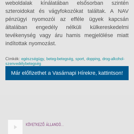
weboldalak kínálatában elsősorban szintén
szteroidokat és vágyfokozókat találtak. A NAV
pénzügyi nyomozói az efféle ügyek kapcsán
általában engedély nélküli külkereskedelmi
tevékenység vagy áru hamis megjelölése miatt
indítottak nyomozást.
Címkék:
egészségügy
,
beteg-betegség
,
sport
,
dopping
,
drog-alkohol-
szenvedélybetegség
Már előfizethet a Vasárnapi Hírekre, kattintson!
KÖVETKEZŐ:
ÁLLANDÓ…