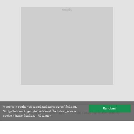
hirdetés
A cookie-k segítenek szolgáltatásaink biztosításában.
Rendben!
Szolgáltatásaink igénybe vételével Ön beleegyezik a
Copyright (C) 2026, XXI század Média Kft. Az oldal szerzői jogi oltalom alatt áll.
cookie-k használatába.
- Részletek