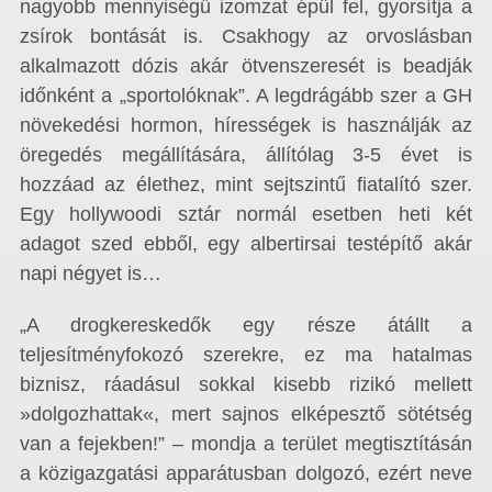
nagyobb mennyiségű izomzat épül fel, gyorsítja a
zsírok bontását is. Csakhogy az orvoslásban
alkalmazott dózis akár ötvenszeresét is beadják
időnként a „sportolóknak”. A legdrágább szer a GH
növekedési hormon, hírességek is használják az
öregedés megállítására, állítólag 3-5 évet is
hozzáad az élethez, mint sejtszintű fiatalító szer.
Egy hollywoodi sztár normál esetben heti két
adagot szed ebből, egy albertirsai testépítő akár
napi négyet is…
„A drogkereskedők egy része átállt a
teljesítményfokozó szerekre, ez ma hatalmas
biznisz, ráadásul sokkal kisebb rizikó mellett
»dolgozhattak«, mert sajnos elképesztő sötétség
van a fejekben!” – mondja a terület megtisztításán
a közigazgatási apparátusban dolgozó, ezért neve