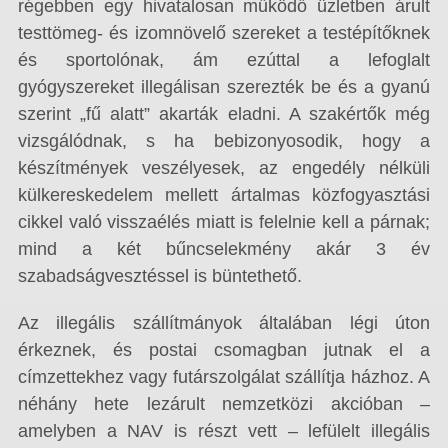
régebben egy hivatalosan működő üzletben árult
testtömeg- és izomnövelő szereket a testépítőknek
és sportolónak, ám ezúttal a lefoglalt
gyógyszereket illegálisan szerezték be és a gyanú
szerint „fű alatt” akarták eladni. A szakértők még
vizsgálódnak, s ha bebizonyosodik, hogy a
készítmények veszélyesek, az engedély nélküli
külkereskedelem mellett ártalmas közfogyasztási
cikkel való visszaélés miatt is felelnie kell a párnak;
mind a két bűncselekmény akár 3 év
szabadságvesztéssel is büntethető.
Az illegális szállítmányok általában légi úton
érkeznek, és postai csomagban jutnak el a
címzettekhez vagy futárszolgálat szállítja házhoz. A
néhány hete lezárult nemzetközi akcióban –
amelyben a NAV is részt vett – lefülelt illegális