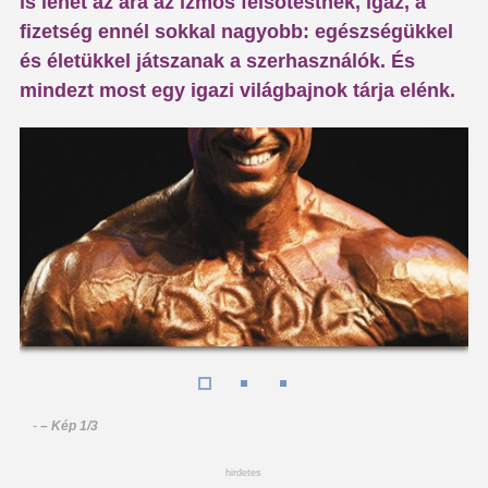
is lehet az ára az izmos felsőtestnek, igaz, a
fizetség ennél sokkal nagyobb: egészségükkel
és életükkel játszanak a szerhasználók. És
mindezt most egy igazi világbajnok tárja elénk.
-
– Kép 1/3
hirdetes