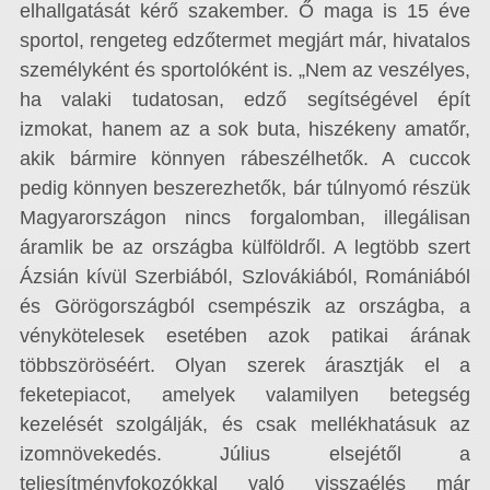
elhallgatását kérő szakember. Ő maga is 15 éve
sportol, rengeteg edzőtermet megjárt már, hivatalos
személyként és sportolóként is. „Nem az veszélyes,
ha valaki tudatosan, edző segítségével épít
izmokat, hanem az a sok buta, hiszékeny amatőr,
akik bármire könnyen rábeszélhetők. A cuccok
pedig könnyen beszerezhetők, bár túlnyomó részük
Magyarországon nincs forgalomban, illegálisan
áramlik be az országba külföldről. A legtöbb szert
Ázsián kívül Szerbiából, Szlovákiából, Romániából
és Görögországból csempészik az országba, a
vénykötelesek esetében azok patikai árának
többszöröséért. Olyan szerek árasztják el a
feketepiacot, amelyek valamilyen betegség
kezelését szolgálják, és csak mellékhatásuk az
izomnövekedés. Július elsejétől a
teljesítményfokozókkal való visszaélés már