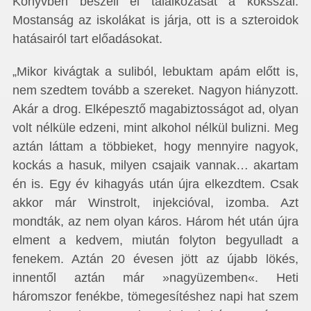
Könyvben beszéli el találkozását a koksszal.
Mostanság az iskolákat is járja, ott is a szteroidok
hatásairól tart előadásokat.
„Mikor kivágtak a suliból, lebuktam apám előtt is,
nem szedtem tovább a szereket. Nagyon hiányzott.
Akár a drog. Elképesztő magabiztosságot ad, olyan
volt nélküle edzeni, mint alkohol nélkül bulizni. Meg
aztán láttam a többieket, hogy mennyire nagyok,
kockás a hasuk, milyen csajaik vannak… akartam
én is. Egy év kihagyás után újra elkezdtem. Csak
akkor már Winstrolt, injekcióval, izomba. Azt
mondták, az nem olyan káros. Három hét után újra
elment a kedvem, miután folyton begyulladt a
fenekem. Aztán 20 évesen jött az újabb lökés,
innentől aztán már »nagyüzemben«. Heti
háromszor fenékbe, tömegesítéshez napi hat szem