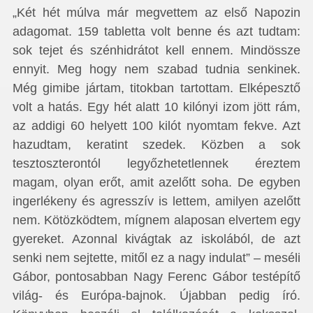
„Két hét múlva már megvettem az első Napozin
adagomat. 159 tabletta volt benne és azt tudtam:
sok tejet és szénhidrátot kell ennem. Mindössze
ennyit. Meg hogy nem szabad tudnia senkinek.
Még gimibe jártam, titokban tartottam. Elképesztő
volt a hatás. Egy hét alatt 10 kilónyi izom jött rám,
az addigi 60 helyett 100 kilót nyomtam fekve. Azt
hazudtam, keratint szedek. Közben a sok
tesztoszterontól legyőzhetetlennek éreztem
magam, olyan erőt, amit azelőtt soha. De egyben
ingerlékeny és agresszív is lettem, amilyen azelőtt
nem. Kötözködtem, mígnem alaposan elvertem egy
gyereket. Azonnal kivágtak az iskolából, de azt
senki nem sejtette, mitől ez a nagy indulat” – meséli
Gábor, pontosabban Nagy Ferenc Gábor testépítő
világ- és Európa-bajnok. Újabban pedig író.