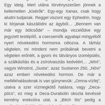
Egy ideig. Mert utána törvényszerűen jönnek a
kellemetlen „kísérők”. Egy-egy Xanax, csak hogy
aludni tudjanak. Reggel viszont egy Ephedrin, hogy
ki bírjanak kászálódni az ágyból… „Bennem van
már egy bölcsőde” – mondja viccelődve egy
jegyzett testépítő, a csecsemők agyalapi mirigyéből
nyert növekedési hormonra célozva. A tárház
végtelen, mi mindent nem próbálnak bevetni a
végtelen erőnlét, a gyors és látványos izomépülés,
a szálkásítás és a zsírolvasztás kedvéért… „Wini”,
vagyis Winstrol, „Susta”, azaz Sustanon 250, „Növi”
azaz emberi növekedési hormon. De már a
mellékhatásoknak is van gúnynevük: „Omna-vízfej”,
utalva a szer vízmegkötő hatásra, vagy „Deca-
pöcs”, ez meg a Deca-Durabolin okozta kevéssé
kemény erekcióra utal, a „Bitch tits” pedig a