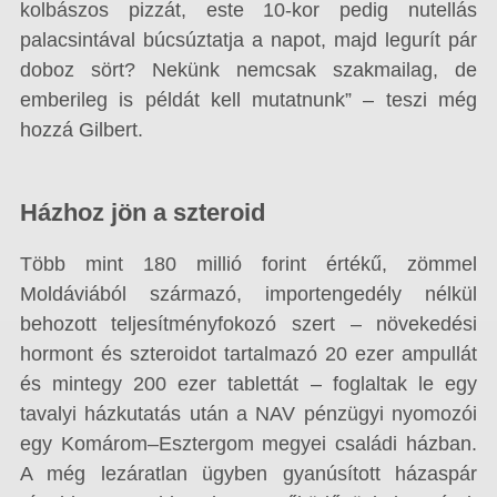
kolbászos pizzát, este 10-kor pedig nutellás
palacsintával búcsúztatja a napot, majd legurít pár
doboz sört? Nekünk nemcsak szakmailag, de
emberileg is példát kell mutatnunk” – teszi még
hozzá Gilbert.
Házhoz jön a szteroid
Több mint 180 millió forint értékű, zömmel
Moldáviából származó, importengedély nélkül
behozott teljesítményfokozó szert – növekedési
hormont és szteroidot tartalmazó 20 ezer ampullát
és mintegy 200 ezer tablettát – foglaltak le egy
tavalyi házkutatás után a NAV pénzügyi nyomozói
egy Komárom–Esztergom megyei családi házban.
A még lezáratlan ügyben gyanúsított házaspár