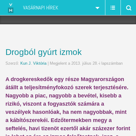
VASÁRNAPI HÍREK
Drogból gyúrt izmok
Szerző:
Kun J. Viktória
| Megjelent a 2013. július 28.-i lapszámban
A drogkereskedők egy része Magyarországon
átállt a teljesítményfokozó szerek terjesztésére.
Nagyobb a piac, nagyobb a bevétel, kisebb a
rizikó, viszont a fogyasztók számára a
veszélyek hasonlóak, ha nem nagyobbak, mint
a kábítószerekéi. Edzőtermekben megy a
seftelés, havi tizenöt ezertől akár százezer forint