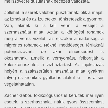
mellszövet feldúsulásnak becézett változata.
Jóllehet, a szerek valóban pusztítanak: ölik a májat,
az izmokat és az ízületeket, tönkreteszik a gyomrot.
Van, akinek ki is kell venni a veséjét a
szerhasználat miatt. Aztán a köhögési rohamok
meg a véres vizelet, az éjszakai álmatlanság, a
migrénes rohamok. Nőknél meddőséget, férfiaknál
potenciazavart, de akár elnőiesedést is
okozhatnak. Emelik a vérnyomást, felborítják a
koleszterinszintet, a vízháztartást. Az injekciózás
helyén a szakszerűtlen használat miatt gyakran
tályog és krónikus gyulladás alakul ki – és a sor
végeláthatatlan.
Zacher Gábor, toxikológushoz is kerültek már ilyen
esetek, a szerhasználat náluk gyors összeomlást