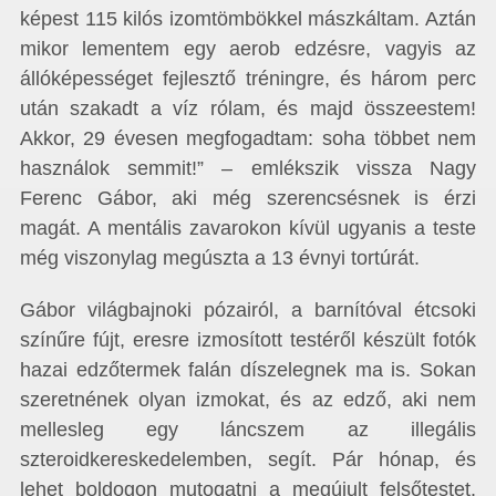
képest 115 kilós izomtömbökkel mászkáltam. Aztán
mikor lementem egy aerob edzésre, vagyis az
állóképességet fejlesztő tréningre, és három perc
után szakadt a víz rólam, és majd összeestem!
Akkor, 29 évesen megfogadtam: soha többet nem
használok semmit!” – emlékszik vissza Nagy
Ferenc Gábor, aki még szerencsésnek is érzi
magát. A mentális zavarokon kívül ugyanis a teste
még viszonylag megúszta a 13 évnyi tortúrát.
Gábor világbajnoki pózairól, a barnítóval étcsoki
színűre fújt, eresre izmosított testéről készült fotók
hazai edzőtermek falán díszelegnek ma is. Sokan
szeretnének olyan izmokat, és az edző, aki nem
mellesleg egy láncszem az illegális
szteroidkereskedelemben, segít. Pár hónap, és
lehet boldogon mutogatni a megújult felsőtestet.