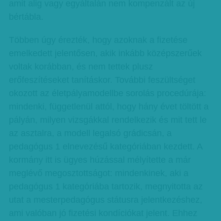
amit alig vagy egyáltalán nem kompenzált az új
bértábla.
Többen úgy érezték, hogy azoknak a fizetése
emelkedett jelentősen, akik inkább középszerűek
voltak korábban, és nem tettek plusz
erőfeszítéseket tanításkor. További feszültséget
okozott az életpályamodellbe sorolás procedúrája:
mindenki, függetlenül attól, hogy hány évet töltött a
pályán, milyen vizsgákkal rendelkezik és mit tett le
az asztalra, a modell legalsó grádicsán, a
pedagógus 1 elnevezésű kategóriában kezdett. A
kormány itt is ügyes húzással mélyítette a már
meglévő megosztottságot: mindenkinek, aki a
pedagógus 1 kategóriába tartozik, megnyitotta az
utat a mesterpedagógus státusra jelentkezéshez,
ami valóban jó fizetési kondíciókat jelent. Ehhez