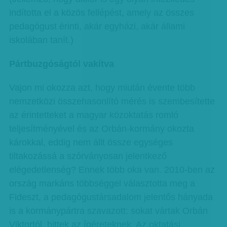
indította el a közös fellépést, amely az összes
pedagógust érinti, akár egyházi, akár állami
iskolában tanít.)
Pártbuzgóságtól vakítva
Vajon mi okozza azt, hogy miután évente több
nemzetközi összehasonlító mérés is szembesítette
az érintetteket a magyar közoktatás romló
teljesítményével és az Orbán-kormány okozta
károkkal, eddig nem állt össze egységes
tiltakozássá a szórványosan jelentkező
elégedetlenség? Ennek több oka van. 2010-ben az
ország markáns többséggel választotta meg a
Fideszt, a pedagógustársadalom jelentős hányada
is a kormánypártra szavazott: sokat vártak Orbán
Viktortól, hittek az ígéreteknek. Az oktatási