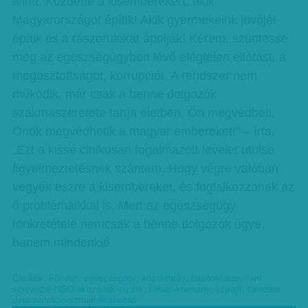
állna. Küzdene a kisemberekért, akik
Magyarországot építik! Akik gyermekeink jövőjét
építik és a rászorulókat ápolják! Kérem, szüntesse
meg az egészségügyben lévő elégtelen ellátást, a
megosztottságot, korrupciót. A rendszer nem
működik, már csak a benne dolgozók
szakmaszeretete tartja életben. Ön megvédheti,
Önök megvédhetik a magyar embereket!” – írta.
„Ezt a kissé cinikusan fogalmazott levelet utolsó
figyelmeztetésnek szántam. Hogy végre valóban
vegyék észre a kisembereket, és foglalkozzanak az
ő problémáikkal is. Mert az egészségügy
tönkretétele nemcsak a benne dolgozók ügye,
hanem mindenkié.
Címkék:
Fókusz
,
egészségügy
,
közoktatás
,
felsőoktatás
,
civil
szervezet-NGO-aktivisták-civilek
,
Orbán-kormány
,
sztrájk
,
tüntetés-
demonstráció-sztrájk-tiltakozás