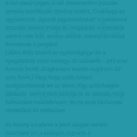
kvázi alanyi jogon, a két dokumentum pusztán
annyira szorítkozik: törvény szerint. Csakhogy az
úgynevezett „ágazati jogszabályokat” a parlament
tetszése szerint írhatja át, magyarán: a kormányt
semmi nem köti, amikor eldönti, mennyi járulékot
fizessenek a polgárai.
(Jelen állás szerint az egészségügyi és a
nyugdíjtarifa most mintegy 20 százalék – 243 ezer
forintos bruttó átlagkereset esetén majdnem 49
ezer forint.)
Vagy hogy ezért milyen
szolgáltatásokat ad az állam. Egy szélsőséges
példával: semmi nem szorítja rá az államot, hogy
kórházakat működtessen, és ne csak háziorvosi
rendelőket és elfekvőket.
És bizony a kabinet a jelek alapján tervezi
használni ezt a kiskaput, ugyanis a