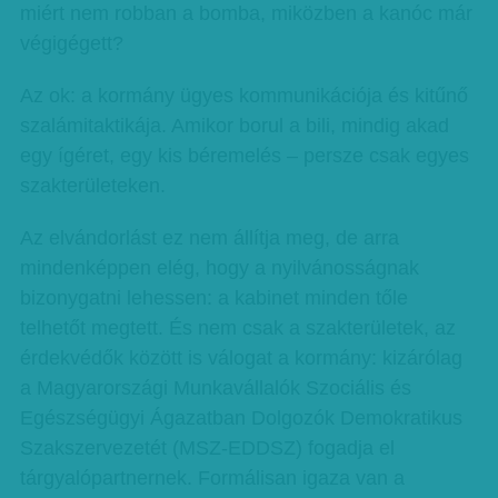
miért nem robban a bomba, miközben a kanóc már
végigégett?
Az ok: a kormány ügyes kommunikációja és kitűnő
szalámitaktikája. Amikor borul a bili, mindig akad
egy ígéret, egy kis béremelés – persze csak egyes
szakterületeken.
Az elvándorlást ez nem állítja meg, de arra
mindenképpen elég, hogy a nyilvánosságnak
bizonygatni lehessen: a kabinet minden tőle
telhetőt megtett. És nem csak a szakterületek, az
érdekvédők között is válogat a kormány: kizárólag
a Magyarországi Munkavállalók Szociális és
Egészségügyi Ágazatban Dolgozók Demokratikus
Szakszervezetét (MSZ-EDDSZ) fogadja el
tárgyalópartnernek. Formálisan igaza van a