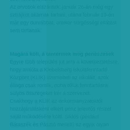
Az orvosok elszántak: január 26-án még egy
sztrájkot akarnak tartani, utána február 10-én
már egy durvábbat, amikor sürgősségi ellátást
sem tartanak.
Magára költ, a tantermek meg penészesek
Egyre több település jut arra a következtetésre,
hogy amióta a Klebelsberg Iskolafenntartó
Központ (KLIK) üzemelteti az iskoláit, azok
állaga csak romlik, noha tőlük fenntartásra
súlyos összegeket kér a szervezet.
Csakhogy a KLIK az önkormányzatoktól
hozzájárulásként elkért pénz jelentős részét
saját működésére költi. Siklós (például
Bátaszék és Pásztó mellett) az egyik olyan