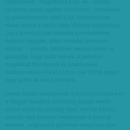
változásokat”, magyarázza Kiss, aki – miután
korábban kizárta egykori szervezete – februárban
új szakszervezetet alakít 5.12. Szakszervezet
néven (utalva a tavalyi nagy tüntetés időpontjára).
„Ha a kormány csak hivatalos szervezetekkel
hajlandó tárgyalni, akkor hivatalos szervezet
leszünk” – mondja. Miközben persze semmi se
garantálja, hogy velük leülnek. A pénteken
megalakult Rezidensek és Szakorvosok
Szakszervezete (ReSzASz) is csak bízhat abban,
hogy szóba áll vele a kormány.
Dénes Tamás sebészorvos, a ReSzASz mostani és
a Magyar Rezidens Szövetség egykori elnöke
szerint azért van szükség rájuk, mert az EDDSZ
puha és nem képviseli megfelelően a szakma
érdekeit. „Jogászaink gőzerővel dolgoznak azon,