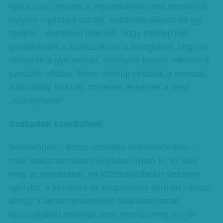
igaza van, ugyanis a jogszabályok csak rendkívüli
helyzet – például sztrájk, statáriális állapot és így
tovább – esetében írják elő, hogy miképp kell
gondoskodni a kórházakban a betegekről, hogyan
oktassák a gyerekeket, mennyire legyen intenzív a
szociális ellátás, illetve miképp járjanak a vonatok,
a távolsági buszok, milyenek legyenek a helyi
„viszonylatok”.
Szabadon csonkolnak
Békeidőben – értsd: normális üzemmenetben –
csak sokismeretlenes képlettel írható le, mi illeti
meg az embereket, ha közszolgáltatást vesznek
igénybe. A kérdésre az Alaptörvény sem ad választ,
ahogy a Miniszterelnökség által kidolgozott
közszolgálati stratégia sem mondja meg, mi jár