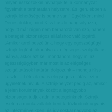
milyen eszközökkel hívhatjuk fel a kormányzat
figyelmét a tarthatatlan helyzetre. És igen, ebben a
sztrájk lehetősége is benne van.” Egyébként mind
Dénes doktor, mind Kiss László hangsúlyozza,
hogy itt már régen nem bérharcról van szó, hanem
a betegek biztonságos ellátáshoz való jogáról.
„Amikor arról beszélünk, hogy egy egészségügyi
sztrájk legfőbb akadálya az elégséges szolgáltatás
hiánya, akkor azt kell mondanom, hogy mi az
egészségügyben már most is az elégséges
szolgáltatások határán dolgozunk – mondja Kiss
László. – Létezik ma is elégséges ellátás: ezt mi
ügyeletnek hívjuk. A sztrájkhelyzet pedig az, amikor
a jelen körülmények között a legnagyobb
biztonságot tudjuk adni a betegeinknek. Sztrájk
esetén a munkavállalók bent tartózkodnak ugyanis
az intézményeikben, és így sokkal nagyobb az