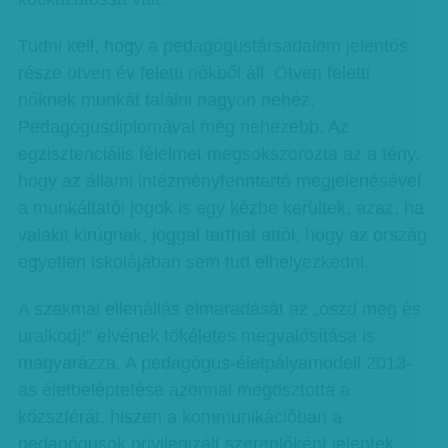
Tudni kell, hogy a pedagógustársadalom jelentős
része ötven év feletti nőkből áll. Ötven feletti
nőknek munkát találni nagyon nehéz.
Pedagógusdiplomával még nehezebb. Az
egzisztenciális félelmet megsokszorozta az a tény,
hogy az állami intézményfenntartó megjelenésével
a munkáltatói jogok is egy kézbe kerültek, azaz, ha
valakit kirúgnak, joggal tarthat attól, hogy az ország
egyetlen iskolájában sem tud elhelyezkedni.
A szakmai ellenállás elmaradását az „oszd meg és
uralkodj!” elvének tökéletes megvalósítása is
magyarázza. A pedagógus-életpályamodell 2013-
as életbeléptetése azonnal megosztotta a
közszférát, hiszen a kommunikációban a
pedagógusok privilegizált szereplőként jelentek