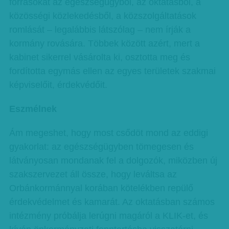
forrásokat az egészségügyből, az oktatásból, a
közösségi közlekedésből, a közszolgáltatások
romlását – legalábbis látszólag – nem írják a
kormány rovására. Többek között azért, mert a
kabinet sikerrel vásárolta ki, osztotta meg és
fordította egymás ellen az egyes területek szakmai
képviselőit, érdekvédőit.
Eszmélnek
Ám megeshet, hogy most csődöt mond az eddigi
gyakorlat: az egészségügyben tömegesen és
látványosan mondanak fel a dolgozók, miközben új
szakszervezet áll össze, hogy leváltsa az
Orbánkormánnyal korában kötelékben repülő
érdekvédelmet és kamarát. Az oktatásban számos
intézmény próbálja lerúgni magáról a KLIK-et, és