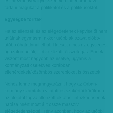
és intézmények igyekszenek mindenáron távol
tartani magukat a politikától és a politikusoktól.
Egységbe forrtak
Ha az ellenzék és az elégedetlenek képviselői nem
találnak egymásra, akkor utóbbiak szava előbb-
utóbb óhatatlanul elhal. Hacsak nincs az egységes,
ágazaton belüli, illetve közötti összefogás. Ennek
viszont most nagyobb az esélye, ugyanis a
kormányzati cselekvés korábban
ellenérdekelt/közömbös szereplőket is összetolt.
Nehéz lenne megmagyarázni, hogy az Orbán-
kormány számtalan vitatott és szakértői körökben
az elejétől fogva ellenzett oktatási intézkedésének
hatása miért most állt össze masszív
elégedetlenséggé. Tény azonban, hogy az utóbbi