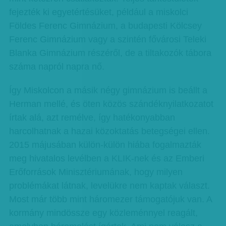
fejezték ki egyetértésüket, például a miskolci
Földes Ferenc Gimnázium, a budapesti Kölcsey
Ferenc Gimnázium vagy a szintén fővárosi Teleki
Blanka Gimnázium részéről, de a tiltakozók tábora
száma napról napra nő.
Így Miskolcon a másik négy gimnázium is beállt a
Herman mellé, és öten közös szándéknyilatkozatot
írtak alá, azt remélve, így hatékonyabban
harcolhatnak a hazai közoktatás betegségei ellen.
2015 májusában külön-külön hiába fogalmazták
meg hivatalos levélben a KLIK-nek és az Emberi
Erőforrások Minisztériumának, hogy milyen
problémákat látnak, levelükre nem kaptak választ.
Most már több mint háromezer támogatójuk van. A
kormány mindössze egy közleménnyel reagált,