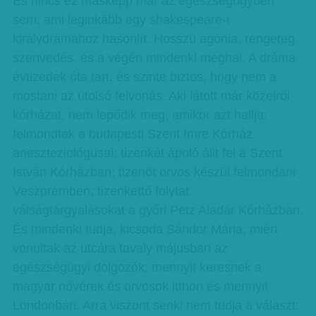
És nincs ez másképp már az egészségügyben
sem, ami leginkább egy shakespeare-i
királydrámához hasonlít. Hosszú agónia, rengeteg
szenvedés, és a végén mindenki meghal. A dráma
évtizedek óta tart, és szinte biztos, hogy nem a
mostani az utolsó felvonás. Aki látott már közelről
kórházat, nem lepődik meg, amikor azt hallja:
felmondtak a budapesti Szent Imre Kórház
aneszteziológusai; tizenkét ápoló állt fel a Szent
István Kórházban; tizenöt orvos készül felmondani
Veszprémben; tizenkettő folytat
válságtárgyalásokat a győri Petz Aladár Kórházban.
És mindenki tudja, kicsoda Sándor Mária; miért
vonultak az utcára tavaly májusban az
egészségügyi dolgozók; mennyit keresnek a
magyar nővérek és orvosok itthon és mennyit
Londonban. Arra viszont senki nem tudja a választ: