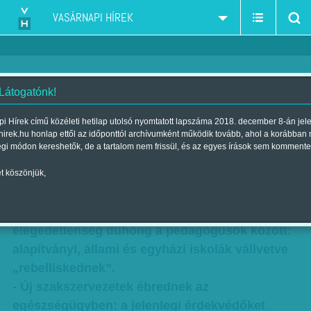
VASÁRNAPI HÍREK
 Látogatónk!
Ébred az erő?
i Hírek című közéleti hetilap utolsó nyomtatott lapszáma 2018. december 8-án jel
hirek.hu honlap ettől az időponttól archívumként működik tovább, ahol a korábban
Szerzők:
Ónody-Molnár Dóra
,
F. Szabó Kata
,
Kövesdi Péter
,
Nagy B.
égi módon kereshetők, de a tartalom nem frissül, és az egyes írások sem kommente
György
,
Munkatársainktól
| Megjelent a 2016. január 16.-i lapszámban
t köszönjük,
Egy egész város lázadt fel Orbán oktatási
rendszere ellen – soha nem látott
elégedetlenség dühöng a pedagógusok között:
alapítványi, állami és egyházi iskolák vállvetve
„rebelliskednek”.
- Új szakszervezetek ébrednek az
egészségügyben: a jelenlegi érdekvédőket