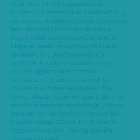
miután nem sikerült megegyezniük a
kormánnyal a fizetésekről és a munkaidőről. A
munkabeszüntetésben az 55 ezer úgynevezett
junior doktorból 37 ezer vesz részt (ez a
magyar rezidensekhez hasonló besorolás).
Négyezer műtétet és egyéb kezelést kellett
lemondani, de a sürgősségi osztályok
működnek. A vita azon robbant ki, hogy a
kormány egyoldalúan módosította a
szerződéseket. E szerint az orvosok 11
százalékos alapbéremelést kapnak, de a
hétvégi műszak ezután nem számít túlórának,
akkora is a megemelt alapfizetés jár. A kezdő
brit rezidensek alapfizetése évi 23 ezer font
(havonta mintegy 800 ezer forint), de ez az
összesen 9 évig tartó juniorság alatt akár 70
ezer fontra is nőhet.