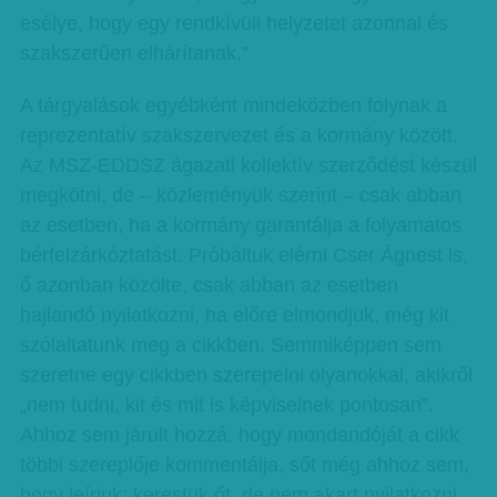
esélye, hogy egy rendkívüli helyzetet azonnal és
szakszerűen elhárítanak.”
A tárgyalások egyébként mindeközben folynak a
reprezentatív szakszervezet és a kormány között.
Az MSZ-EDDSZ ágazati kollektív szerződést készül
megkötni, de – közleményük szerint – csak abban
az esetben, ha a kormány garantálja a folyamatos
bérfelzárkóztatást. Próbáltuk elérni Cser Ágnest is,
ő azonban közölte, csak abban az esetben
hajlandó nyilatkozni, ha előre elmondjuk, még kit
szólaltatunk meg a cikkben. Semmiképpen sem
szeretne egy cikkben szerepelni olyanokkal, akikről
„nem tudni, kit és mit is képviselnek pontosan”.
Ahhoz sem járult hozzá, hogy mondandóját a cikk
többi szereplője kommentálja, sőt még ahhoz sem,
hogy leírjuk: kerestük őt, de nem akart nyilatkozni.