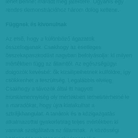
lehet benne: maradt még játéktere. Ugyanis egy
rendes demonstrációhoz három dolog kellene.
Függnek és kivonulnak
Az első, hogy a különböző ágazatok
összefogjanak. Csakhogy az esetleges
összekapaszkodást nagyban befolyásolja: ki milyen
mértékben függ az államtól. Az egészségügyi
dolgozók kevésbé: ők kizsilipelhetnek külföldre, így
csökkenhet a feszültség. Legalábbis elvileg.
Csakhogy a távozók által itt hagyott
munkamennyiség oly mértékben terheli/terhelné le
a maradókat, hogy újra kialakulhat a
sztrájkhangulat. A tanárok és a közigazgatás
alkalmazottai gyakorlatilag teljes mértékben ki
vannak szolgáltatva az államnak. A közösségi