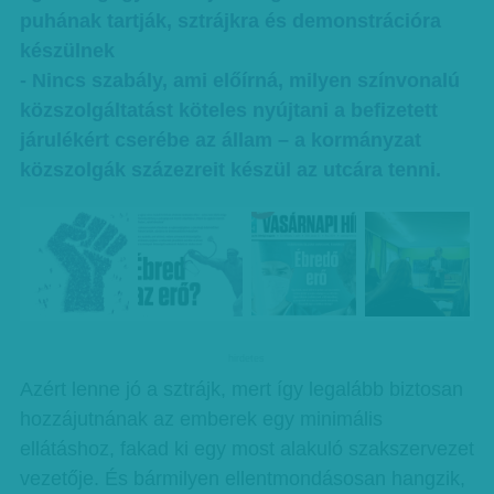
puhának tartják, sztrájkra és demonstrációra
készülnek
- Nincs szabály, ami előírná, milyen színvonalú
közszolgáltatást köteles nyújtani a befizetett
járulékért cserébe az állam – a kormányzat
közszolgák százezreit készül az utcára tenni.
hirdetes
Azért lenne jó a sztrájk, mert így legalább biztosan
hozzájutnának az emberek egy minimális
ellátáshoz, fakad ki egy most alakuló szakszervezet
vezetője. És bármilyen ellentmondásosan hangzik,