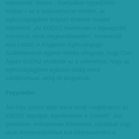
kabinetnek, hiszen – Európában egyedülálló
módon – ez a szakszervezet minden, az
egészségügyben dolgozó érdekeit hivatott
képviselni. „Az EDDSZ markánsan a legnagyobb
szervezet, tehát megkerülhetetlen”, kommentál
Kiss László. A Független Egészségügyi
Szakszervezet egykori elnöke elfogadja, hogy Cser
Ágnes EDDSZ-elnöknek az a véleménye, hogy az
egészségügyben egészen addig nincs
sztrájkhelyzet, amíg ők tárgyalnak.
Fegyverbe!
Ám Kiss szerint ideje volna ismét megkérdezni az
EDDSZ tagságát, egyetértenek-e Cserrel? „Azt
gondolom, erőteljesebb fellépéssel, sztrájkkal vagy
utcai demonstrációkkal kell kikényszeríteni a