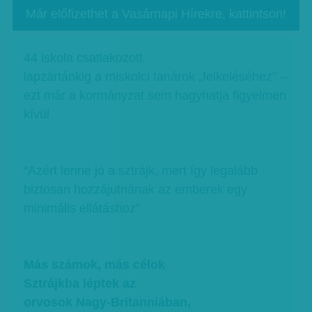
Már előfizethet a Vasárnapi Hírekre, kattintson!
44 iskola csatlakozott
lapzártánkig a miskolci tanárok „felkeléséhez” –
ezt már a kormányzat sem hagyhatja figyelmen
kívül
"Azért lenne jó a sztrájk, mert így legalább
biztosan hozzájutnának az emberek egy
minimális ellátáshoz"
Más számok, más célok
Sztrájkba léptek az
orvosok Nagy-Britanniában,