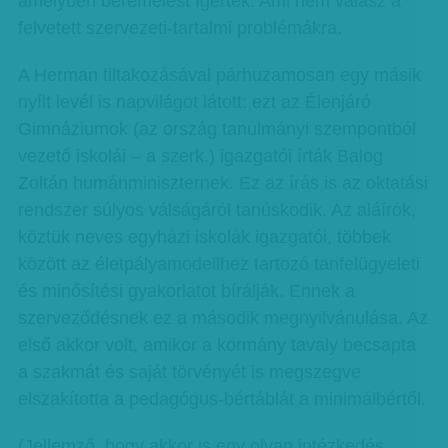
amelyben béremelést ígértek. Ami nem válasz a
felvetett szervezeti-tartalmi problémákra.
A Herman tiltakozásával párhuzamosan egy másik
nyílt levél is napvilágot látott: ezt az Élenjáró
Gimnáziumok (az ország tanulmányi szempontból
vezető iskolái – a szerk.) igazgatói írták Balog
Zoltán humánminiszternek. Ez az írás is az oktatási
rendszer súlyos válságáról tanúskodik. Az aláírók,
köztük neves egyházi iskolák igazgatói, többek
között az életpályamodellhez tartozó tanfelügyeleti
és minősítési gyakorlatot bírálják. Ennek a
szerveződésnek ez a második megnyilvánulása. Az
első akkor volt, amikor a kormány tavaly becsapta
a szakmát és saját törvényét is megszegve
elszakította a pedagógus-bértáblát a minimálbértől.
(Jellemző, hogy akkor is egy olyan intézkedés