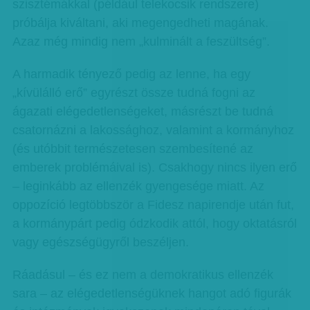
szisztémákkal (például telekocsik rendszere)
próbálja kiváltani, aki megengedheti magának.
Azaz még mindig nem „kulminált a feszültség”.
A harmadik tényező pedig az lenne, ha egy
„kívülálló erő” egyrészt össze tudná fogni az
ágazati elégedetlenségeket, másrészt be tudná
csatornázni a lakossághoz, valamint a kormányhoz
(és utóbbit természetesen szembesítené az
emberek problémáival is). Csakhogy nincs ilyen erő
– leginkább az ellenzék gyengesége miatt. Az
oppozíció legtöbbször a Fidesz napirendje után fut,
a kormánypárt pedig ódzkodik attól, hogy oktatásról
vagy egészségügyről beszéljen.
Ráadásul – és ez nem a demokratikus ellenzék
sara – az elégedetlenségüknek hangot adó figurák