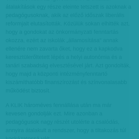
átalakítások egy része eleinte tetszett is azoknak a
pedagógusoknak, akik az előző időszak liberális
reformjait elutasították. Közülük sokan elhitték azt,
hogy a gondokat az önkormányzati fenntartás
okozza, ezért az iskolák „államosítása” annak
ellenére nem zavarta őket, hogy ez a kapkodva
keresztülerőltetett lépés a helyi autonómia és a
tanári szabadság elvesztésével járt. Azt gondolták,
hogy majd a központi intézményfenntartó
kiszámíthatóbb finanszírozást és színvonalasabb
működést biztosít.
A KLIK hároméves fennállása után ma már
kevesen gondolják ezt. Mire azonban a
pedagógusok nagy részét utolérte a csalódás,
annyira átalakult a rendszer, hogy a tiltakozás túl
kockázatossá vált.