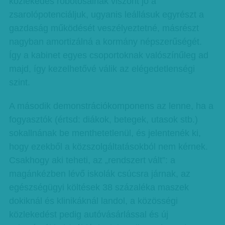
közlekedés robotosainak viszont jó a
zsarolópotenciáljuk, ugyanis leállásuk egyrészt a
gazdaság működését veszélyeztetné, másrészt
nagyban amortizálná a kormány népszerűségét.
Így a kabinet egyes csoportoknak valószínűleg ad
majd, így kezelhetővé válik az elégedetlenségi
szint.
A második demonstrációkomponens az lenne, ha a
fogyasztók (értsd: diákok, betegek, utasok stb.)
sokallnának be menthetetlenül, és jelentenék ki,
hogy ezekből a közszolgáltatásokból nem kérnek.
Csakhogy aki teheti, az „rendszert vált”: a
magánkézben lévő iskolák csúcsra járnak, az
egészségügyi költések 38 százaléka maszek
dokiknál és klinikáknál landol, a közösségi
közlekedést pedig autóvásárlással és új