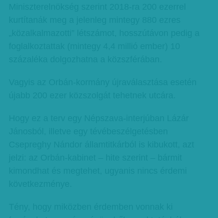
Miniszterelnökség szerint 2018-ra 200 ezerrel
kurtítanák meg a jelenleg mintegy 880 ezres
„közalkalmazotti” létszámot, hosszútávon pedig a
foglalkoztattak (mintegy 4,4 millió ember) 10
százaléka dolgozhatna a közszférában.
Vagyis az Orbán-kormány újraválasztása esetén
újabb 200 ezer közszolgát tehetnek utcára.
Hogy ez a terv egy Népszava-interjúban Lázár
Jánosból, illetve egy tévébeszélgetésben
Csepreghy Nándor államtitkárból is kibukott, azt
jelzi: az Orbán-kabinet – hite szerint – bármit
kimondhat és megtehet, ugyanis nincs érdemi
következménye.
Tény, hogy miközben érdemben vonnak ki