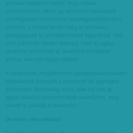
azonban vállalniuk kellett, hogy mások
minősítésében, illetve az időközben bevezetett
tanfelügyeleti rendszerben tanfelügyelőként részt
vesznek. A taktika bevált: még az innovatív
pedagógusok is szembefordultak egymással. Akik
nem pályáztak mester státusra, mert az egész
rendszert utasították el, árulóként tekintettek
azokra, akik ezt mégis vállalták.
A megosztott, megfélemlített pedagógustársadalom
képtelennek bizonyult a szervezett és egységes
fellépésére. Mostanáig. Azok, akik ma már az
egész oktatási rendszert látják veszélyben, még
névvel is vállalják a tiltakozást.
De miért nem robban?