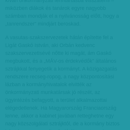
kíván önkormányzati fenntartásba visszatérni –
miközben diákok és tanárok egyre nagyobb
számban mondják el a nyilvánosság előtt, hogy a
„tanrendszer” mindjárt beroskad.
A vasutas-szakszervezetek hátán építette fel a
Ligát Gaskó István, aki Orbán kedvenc
szakszervezetisévé nőtte ki magát, ám Gaskó
megbukott, és a „MÁV-os érdekvédők” általános
sztrájkkal fenyegetik a kormányt. A közigazgatás
rendszere recseg-ropog, a nagy központosítási
lázban a kormányhivatalok elvitték az
önkormányzati munkatársak jó részét, az
ügyintézés befagyott, a terület alkalmazottai
elégedetlenek. Ha Magyarország Franciaország
lenne, akkor a kabinet javában retteghetne egy
nagy közszolgálati sztrájktól, de a kormány biztos