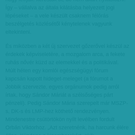
Így – vállalva az általa kilátásba helyezett jogi
lépéseket – a vele készült csaknem félórás
beszélgetés közlésétől kénytelenek vagyunk
eltekinteni.
És miközben a két új szervezet gőzerővel készül az
érdekek képviseletére, a mozgalom arca, a fekete
ruhás nővér küzd az elemekkel és a politikával.
Múlt héten egy komlói egészségügyi fórum
kapcsán kapott hideget-meleget (a fórumot a
Jobbik szervezte, egyes orgánumok pedig arról
írtak, hogy Sándor Máriát a szélsőséges párt
pénzeli). Pedig Sándor Mária szerepelt már MSZP-
s, DK-s és LMP-hez köthető rendezvényen.
Mindenestre csütörtökön nyílt levélben fordult
Orbán Viktorhoz. „Azt szeretnénk, ha harcunk élére