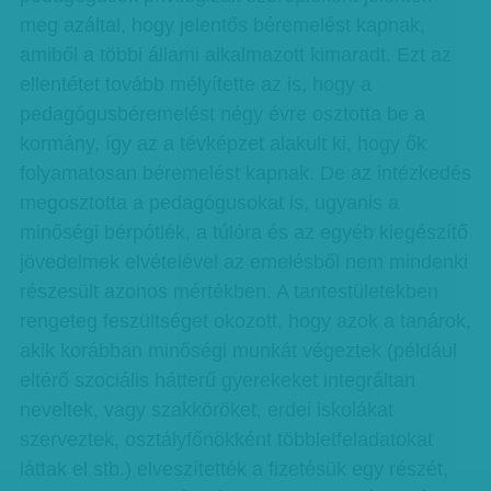
meg azáltal, hogy jelentős béremelést kapnak,
amiből a többi állami alkalmazott kimaradt. Ezt az
ellentétet tovább mélyítette az is, hogy a
pedagógusbéremelést négy évre osztotta be a
kormány, így az a tévképzet alakult ki, hogy ők
folyamatosan béremelést kapnak. De az intézkedés
megosztotta a pedagógusokat is, ugyanis a
minőségi bérpótlék, a túlóra és az egyéb kiegészítő
jövedelmek elvételével az emelésből nem mindenki
részesült azonos mértékben. A tantestületekben
rengeteg feszültséget okozott, hogy azok a tanárok,
akik korábban minőségi munkát végeztek (például
eltérő szociális hátterű gyerekeket integráltan
neveltek, vagy szakköröket, erdei iskolákat
szerveztek, osztályfőnökként többletfeladatokat
láttak el stb.) elveszítették a fizetésük egy részét,