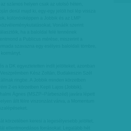
 az számos helyen csak az utolsó héten,
án derül majd ki, egy-egy jelölt hol lép vissza
ártok, különösképpen a Jobbik és az LMP
 közvéleménykutatásokat, Vonáék szerint
lasztóik, ha a baloldal felé tennének
lentmond a Publicus mérése, miszerint a
armada szavazna egy esélyes baloldali tömbre,
 kormányt.
a DK egyeztetetten indít jelölteket, azonban
 Veszprémben Kész Zoltán, Budakeszin Szél
zállnak ringbe. A Jobbik minden körzetben
ém 2-es körzetben Kepli Lajos (Jobbik),
nhalmi Ágnes (MSZP–Párbeszéd) javára lépett
helyen állt félre viszonzást várva, a Momentum
sszalépéseket.
át körzetében keresi a legesélyesebb jelöltet,
alál ellentmondásos forrásokat. Legalább hét