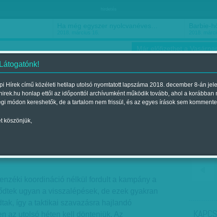
hirdetés
Ha még egyszer nyolcvanéves…
Barbie-h
2018. március 16.
2018. márci
Már előfizethet a Vasárnap
 Látogatónk!
i Hírek című közéleti hetilap utolsó nyomtatott lapszáma 2018. december 8-án jel
hirek.hu honlap ettől az időponttól archívumként működik tovább, ahol a korábban
ókusz
Szerintem
Ízlés
Sport
égi módon kereshetők, de a tartalom nem frissül, és az egyes írások sem kommente
t köszönjük,
 száguldanak
egjelent a 2018. március 30.-i lapszámban
llenzéki koordináció nélkül fordult a kampány a
dtek ugyan a visszalépések, de ezek gyakran
ak, így a taktikai szavazásra hajlandó
KAPCS
n az utolsó héten kell dönteniük. Az