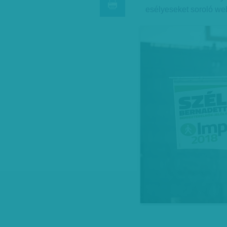
esélyeseket soroló webo