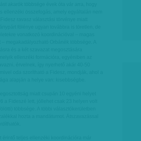
ást akarók többsége évek óta vár arra, hogy
es ellenzéki összefogás, amely egyáltalán nem
 Fidesz ravasz választási törvénye miatt
ypárt fölénye ugyan továbbra is töretlen, de
ületekre vonatkozó koordinációval – magas
ett – megakadályozható Orbánék többsége. A
zásra és a két szavazat megosztására
melyik ellenzéki formációra, egyéniben az
zavazni, érvelnek, így nyerhető akár 40-50
ivel oda szorítható a Fidesz, mondják, ahol a
sága alapján a helye van: kisebbségbe.
egosztottság miatt csupán 10 egyéni helyet
96 a Fideszé lett, jóllehet csak 23 helyen volt
ölötti) többsége. A többi választókerületben
alékkal hozta a mandátumot. Átszavazással
díthatók.
 érintő teljes ellenzéki koordinációra már