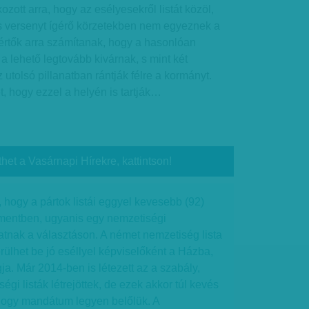
kozott arra, hogy az esélyesekről listát közöl,
 versenyt ígérő körzetekben nem egyeznek a
értők arra számítanak, hogy a hasonlóan
 a lehető legtovább kivárnak, s mint két
utolsó pillanatban rántják félre a kormányt.
 hogy ezzel a helyén is tartják…
thet a Vasárnapi Hírekre, kattintson!
hogy a pártok listái eggyel kevesebb (92)
amentben, ugyanis egy nemzetiségi
tnak a választáson. A német nemzetiség lista
erülhet be jó eséllyel képviselőként a Házba,
ja. Már 2014-ben is létezett az a szabály,
gi listák létrejöttek, de ezek akkor túl kevés
hogy mandátum legyen belőlük. A