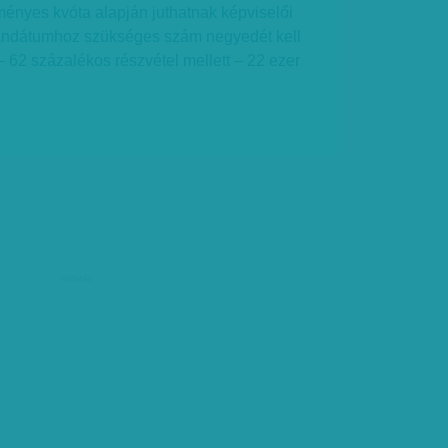
nyes kvóta alapján juthatnak képviselői
mandátumhoz szükséges szám negyedét kell
– 62 százalékos részvétel mellett – 22 ezer
hirdetés