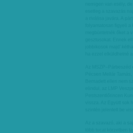
nemigen van esély, de
esetleg a szavazás napj
a riválisa javára. A p
folyamatosan figyeli a
megbüntetnék őket a vá
gesztusokat. Ennek el
jobbikosok majd’ kéth
ha ezzel elküldhetné a
Az MSZP–Párbeszéd és 
Pécsen Mellár Tamás,
Bernadett ellen nem s
elindul, az LMP Veszpr
Pestszentlőrincen Ku
vissza. Az Együtt sok 
szintén jelentett be vi
Az a szavazó, aki a saj
több tucat körzetben t