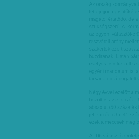
Az ország kormányvált
létrejöjjön egy ütőkép
magától értetődő, de a
szükségszerű. A kormán
az egyéni választóker
részvételi arány mell
szakértők ezért szava
buzdítanak. Listán bár
esélyes jelöltre kell s
egyéni mandátum is, am
társadalmi támogatott
Négy évvel ezelőtt a m
hozott el az ellenzék, 
abszolút (50 százalék f
jellemzően 35–45 száz
ezek a meccsek megfor
A 106 választókerületet