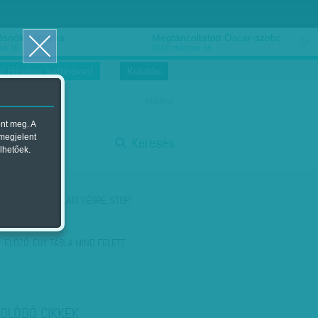
ősnők nőnapra
Megtáncoltatott Oscar-szobor
us 16.
2018. március 16.
i Hírekre, kattintson!
Kutatás
magyar
ent meg. A
start
 megjelent
Keresés
lhetőek.
stop
KÖVETKEZŐ:
VALAKI VÉGRE, STOP!
ELŐZŐ:
EGY TÁBLA MIND FELETT
OLÓDÓ CIKKEK