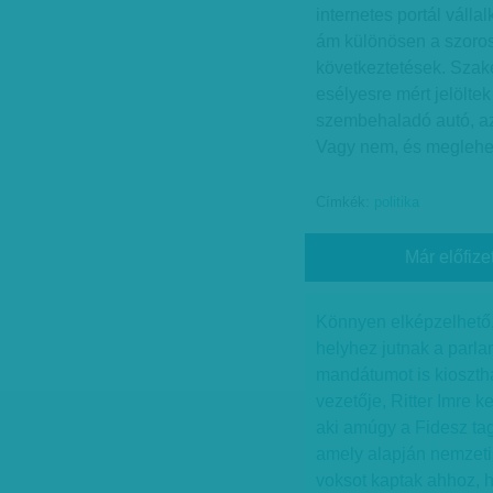
internetes portál vállal
ám különösen a szoros
következtetések. Szak
esélyesre mért jelöltek
szembehaladó autó, az 
Vagy nem, és meglehet,
Címkék:
politika
Már előfize
Könnyen elképzelhető, 
helyhez jutnak a parl
mandátumot is kiosztha
vezetője, Ritter Imre k
aki amúgy a Fidesz tag
amely alapján nemzetisé
voksot kaptak ahhoz, 