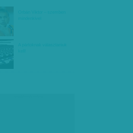
Orbán Viktor – szemben
mindenkivel
A pártoknak választaniuk
kell!
társadalmi célú hirdetés