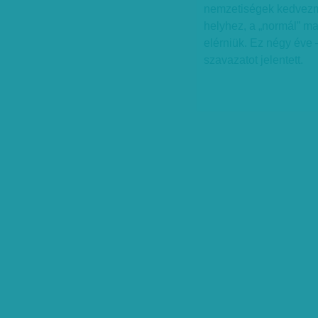
nemzetiségek kedvezmé
helyhez, a „normál” 
elérniük. Ez négy éve 
szavazatot jelentett.