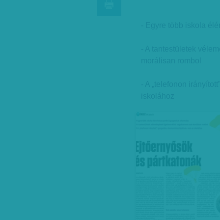
- Egyre több iskola él
- A tantestületek vél
morálisan rombol
- A „telefonon irányíto
iskolához