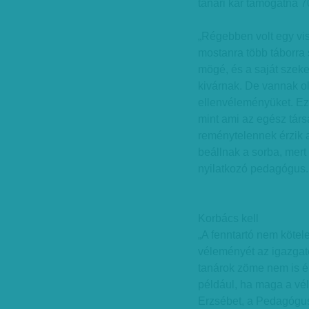
tanári kar támogatna 7
„Régebben volt egy vi
mostanra több táborra 
mögé, és a saját szeke
kivárnak. De vannak ol
ellenvéleményüket. Ez
mint ami az egész tár
reménytelennek érzik a
beállnak a sorba, mer
nyilatkozó pedagógus.
Korbács kell
„A fenntartó nem köte
véleményét az igazgató
tanárok zöme nem is él
például, ha maga a v
Erzsébet, a Pedagógu