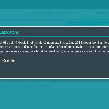
hirdetés
Ha még egyszer nyolcvanéves…
Barbie-h
2018. március 16.
2018. márci
Már előfizethet a Vasárnap
 Látogatónk!
i Hírek című közéleti hetilap utolsó nyomtatott lapszáma 2018. december 8-án jel
hirek.hu honlap ettől az időponttól archívumként működik tovább, ahol a korábban
ókusz
Szerintem
Ízlés
Sport
égi módon kereshetők, de a tartalom nem frissül, és az egyes írások sem kommente
t köszönjük,
z iskolák élén - Mit
visznek az új igazgatók?
gjelent a 2017. július 29.-i lapszámban