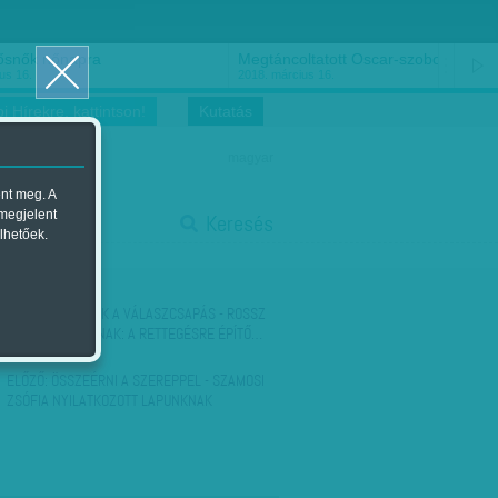
ősnők nőnapra
Megtáncoltatott Oscar-szobor
us 16.
2018. március 16.
i Hírekre, kattintson!
Kutatás
magyar
ent meg. A
start
 megjelent
Keresés
lhetőek.
stop
KÖVETKEZŐ:
ÉRIK A VÁLASZCSAPÁS - ROSSZ
HÍR A HATALOMNAK: A RETTEGÉSRE ÉPÍTŐ…
ELŐZŐ:
ÖSSZEÉRNI A SZEREPPEL - SZAMOSI
ZSÓFIA NYILATKOZOTT LAPUNKNAK