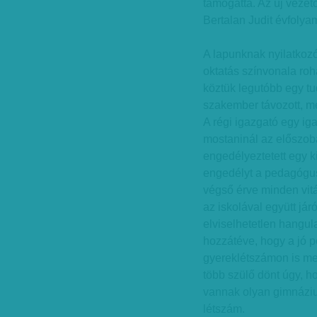
támogatta. Az új vezető
Bertalan Judit évfolya
A lapunknak nyilatkozó
oktatás színvonala roh
köztük legutóbb egy t
szakember távozott, me
A régi igazgató egy igaz
mostaninál az előszobá
engedélyeztetett egy ki
engedélyt a pedagógus
végső érve minden vitá
az iskolával együtt já
elviselhetetlen hangul
hozzátéve, hogy a jó 
gyereklétszámon is meg
több szülő dönt úgy, h
vannak olyan gimnázium
létszám.