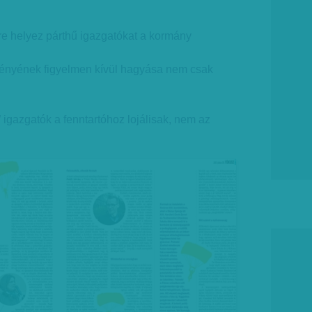
ére helyez párthű igazgatókat a kormány
eményének figyelmen kívül hagyása nem csak
tt” igazgatók a fenntartóhoz lojálisak, nem az