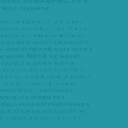
 az akkori közoktatási államtitkár, Czunyiné
mtársa volt az egyetemen.
, neve elhallgatását kérő szülő szerint az
amos romlik az elmúlt két évben. „Több tanár,
udományos fokozatokkal rendelkező kiváló
rt nem bírta az iskolában uralkodó helyzetet.
i vezető volt, nála mindig nyitva állt az ajtó, a
ztatás dívik. Előfordult, hogy azért nem
rándulást, mert szerinte túl későn kért
 írásban. A szóbeli engedély nem elég. A
ban, hogy „én vagyok a főnök”. „A gyerekeket
ró szükséges rossznak tartja, és mindez
atot eredményez” – meséli forrásunk,
pedagógusok elszivárgása már a
látszik. A folyamatos hanyatlást látva egyre
ogy elviszi a gyerekét az intézményből, már
i osztályok, ahol a húszat sem éri el a