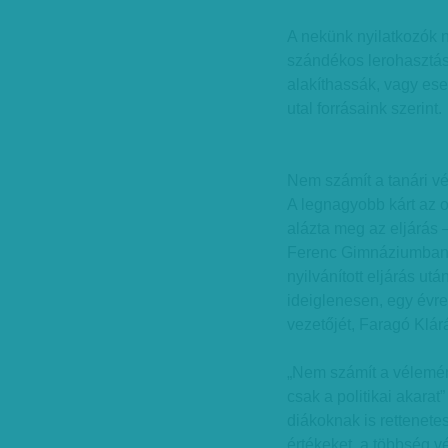
A nekünk nyilatkozók n
szándékos lerohasztá
alakíthassák, vagy ese
utal forrásaink szerint.
Nem számít a tanári v
A legnagyobb kárt az 
alázta meg az eljárás
Ferenc Gimnáziumban d
nyilvánított eljárás ut
ideiglenesen, egy évre
vezetőjét, Faragó Klárá
„Nem számít a vélemén
csak a politikai akara
diákoknak is rettenete
értékeket, a többség v