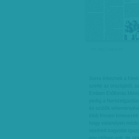
VH, 2017. július 29.
Sorra érkeznek a hírek
szerte az országból, a
Emberi Erőforrás Mini
pedig a Nemzetgazdaság
és szülők véleményév
több frissen kinevezett
hogy valamilyen módon
vezérelt nagyobb igaz
egy időben volt, de ak