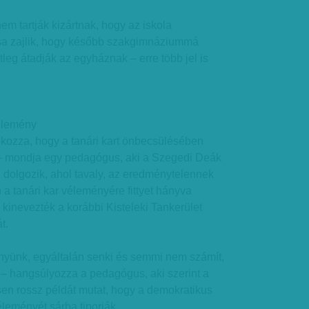
em tartják kizártnak, hogy az iskola
sa zajlik, hogy később szakgimnáziummá
tleg átadják az egyháznak – erre több jel is
élemény
okozza, hogy a tanári kart önbecsülésében
 – mondja egy pedagógus, aki a Szegedi Deák
olgozik, ahol tavaly, az eredménytelennek
án a tanári kar véleményére fittyet hányva
 kinevezték a korábbi Kisteleki Tankerület
t.
yünk, egyáltalán senki és semmi nem számít,
t” – hangsúlyozza a pedagógus, aki szerint a
sen rossz példát mutat, hogy a demokratikus
éleményét sárba tiporják.