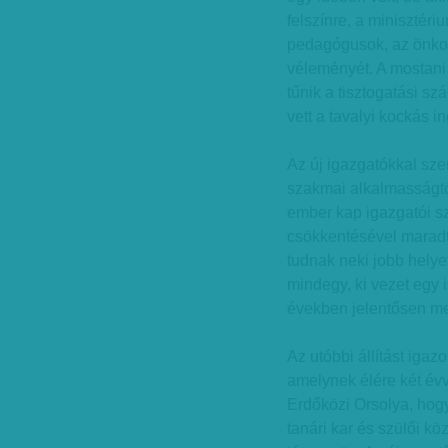
felszínre, a minisztér
pedagógusok, az önkor
véleményét. A mostani
tűnik a tisztogatási szá
vett a tavalyi kockás i
Az új igazgatókkal szem
szakmai alkalmasságtó
ember kap igazgatói s
csökkentésével maradt
tudnak neki jobb helye
mindegy, ki vezet egy i
években jelentősen me
Az utóbbi állítást iga
amelynek élére két évv
Erdőközi Orsolya, hog
tanári kar és szülői k