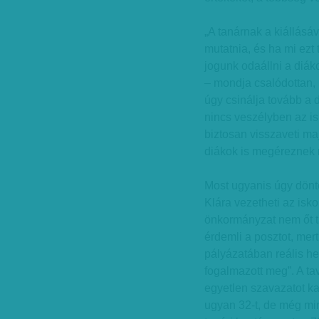
„A tanárnak a kiállásá
mutatnia, és ha mi ezt 
jogunk odaállni a diák
– mondja csalódottan, 
úgy csinálja tovább a 
nincs veszélyben az is
biztosan visszaveti maj
diákok is megéreznek 
Most ugyanis úgy döntö
Klára vezetheti az isko
önkormányzat nem őt t
érdemli a posztot, mert
pályázatában reális he
fogalmazott meg”. A t
egyetlen szavazatot kap
ugyan 32-t, de még min