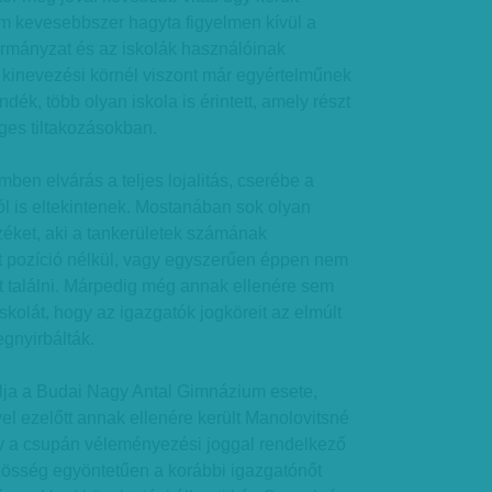
ium kevesebbszer hagyta figyelmen kívül a
mányzat és az iskolák használóinak
 kinevezési körnél viszont már egyértelműnek
ndék, több olyan iskola is érintett, amely részt
nges tiltakozásokban.
ben elvárás a teljes lojalitás, cserébe a
l is eltekintenek. Mostanában sok olyan
zéket, aki a tankerületek számának
 pozíció nélkül, vagy egyszerűen éppen nem
t találni. Márpedig még annak ellenére sem
skolát, hogy az igazgatók jogköreit az elmúlt
gnyirbálták.
zolja a Budai Nagy Antal Gimnázium esete,
el ezelőtt annak ellenére került Manolovitsné
y a csupán véleményezési joggal rendelkező
özösség egyöntetűen a korábbi igazgatónőt