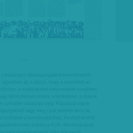
hirdetes
 a botrányos iskolaigazgató-kinevezésekről
z ügyekben az a közös, hogy a vezetőket az
sztérium, a szakképzési intézmények esetében
i Minisztérium rendre a tantestület, a diákok
el szemben választja meg. Ráadásul egyre
 igazgatóról vagy még csak jelöltről derül ki,
 kötődnek a kormánypárthoz. Az első felülről
gatókinevezési hullám a KLIK létrehozásával
kor még jóval kevesebb vitás ügy került