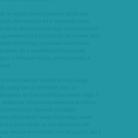
val, az egész személyiségével példát kell
tűrjük, nem emeljük fel a szavunkat, nincs
ok elé és demokráciáról vagy etikáról papolni”
ugyanakkor azt is hozzáteszi: ha minden tanár
dolgot, mint eddig, a szakmai munka talán
kolában, de a nevelőtestület hangulatát
d ez a méltatlan eljárás, amit bizonyára a
majd.
tt a minisztérium: további öt évig Faragó
lát, pedig sem a tantestület, sem az
ámogatta. Az Emmi indoklása szerint mégis ő
 „határozott, szakmailag felkészült vezető és
lyzetértékelést, innovatív jövőképet
avalyi pályázatnál Faragó Klára még csupán
ott a tanári kartól, az idei eljárásban már
dig messze kevesebbet, mint az a jelölt, akit a