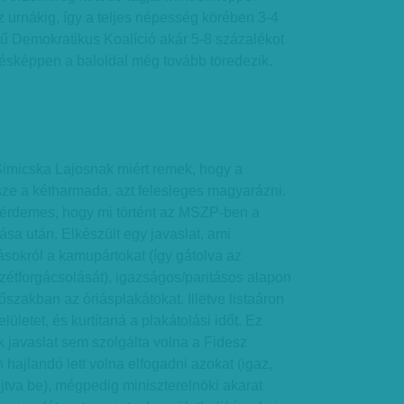
 urnákig, így a teljes népesség körében 3-4
ű Demokratikus Koalíció akár 5-8 százalékot
zésképpen a baloldal még tovább töredezik.
imicska Lajosnak miért remek, hogy a
sze a kétharmada, azt felesleges magyarázni.
 érdemes, hogy mi történt az MSZP-ben a
ása után. Elkészült egy javaslat, ami
ásokról a kamupártokat (így gátolva az
zétforgácsolását), igazságos/paritásos alapon
szakban az óriásplakátokat. Illetve listaáron
elületet, és kurtítaná a plakátolási időt. Ez
ik javaslat sem szolgálta volna a Fidesz
 hajlandó lett volna elfogadni azokat (igaz,
újtva be), mégpedig miniszterelnöki akarat