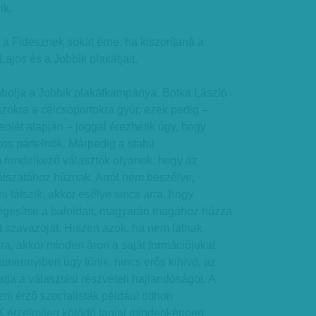
ik.
a Fidesznek sokat érne, ha kiszorítaná a
Lajos és a Jobbik plakátjait.
bolja a Jobbik plakátkampánya. Botka László
okra a célcsoportokra gyúr, ezek pedig –
lenlét alapján – joggal érezhetik úgy, hogy
kos pártelnök. Márpedig a stabil
m rendelkező választók olyanok, hogy az
átszatához húznak. Arról nem beszélve,
 látszik, akkor esélye sincs arra, hogy
ségesítse a baloldalt, magyarán magához húzza
rt szavazóját. Hiszen azok, ha nem látnak
ra, akkor minden áron a saját formációjukat
mennyiben úgy tűnik, nincs erős kihívó, az
ja a választási részvételi hajlandóságot. A
ni érző szocialisták például otthon
 érzelmileg kötődő tagjai mindenképpen