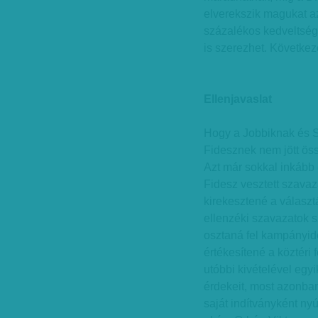
elverekszik magukat az
százalékos kedveltség
is szerezhet. Követke
Ellenjavaslat
Hogy a Jobbiknak és S
Fidesznek nem jött ös
Azt már sokkal inkább
Fidesz vesztett szavaz
kirekesztené a választ
ellenzéki szavazatok s
osztaná fel kampányidő
értékesítené a köztéri f
utóbbi kivételével egy
érdekeit, most azonban
saját indítványként ny