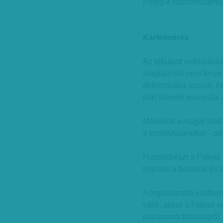
Pedig a haszonszámítá
Kárfelmérés
Az elbukott voksolássa
alapbázisát nem fenye
defenzívába szorult, és 
párt sikerrel roncsolj
Másrészt a magát job
a bizonytalanokat – pé
Harmadrészt a Fidesz 
folytatni a baloldal és
A legrosszabb esetben
válik, akkor a Fidesz e
parlamenti többségről,