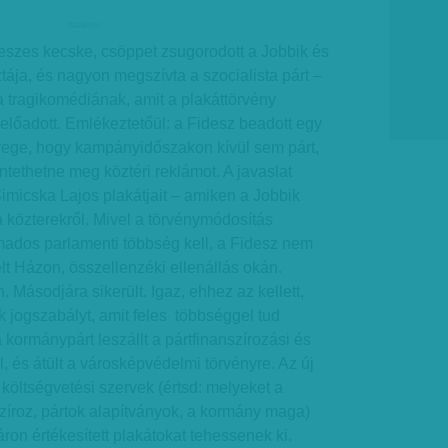
hirdetes
ideszes kecske, csöppet zsugorodott a Jobbik és
ája, és nagyon megszívta a szocialista párt –
 tragikomédiának, amit a plakáttörvény
t előadott. Emlékeztetőül: a Fidesz beadott egy
nyege, hogy kampányidőszakon kívül sem párt,
ethetne meg köztéri reklámot. A javaslat
Simicska Lajos plakátjait – amiken a Jobbik
a közterekről. Mivel a törvénymódosítás
ados parlamenti többség kell, a Fidesz nem
elt Házon, összellenzéki ellenállás okán.
 Másodjára sikerült. Igaz, ehhez az kellett,
k jogszabályt, amit feles többséggel tud
kormánypárt leszállt a pártfinanszírozási és
, és átült a városképvédelmi törvényre. Az új
 költségvetési szervek (értsd: melyeket a
zíroz, pártok alapítványok, a kormány maga)
áron értékesített plakátokat tehessenek ki.