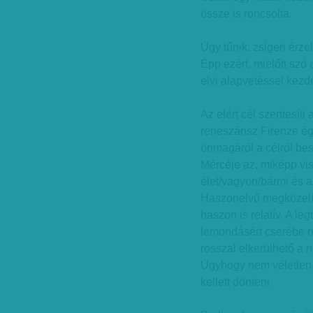
össze is roncsolta.
Úgy tűnik: zsigeri érze
Épp ezért, mielőtt szó
elvi alapvetéssel kezd
Az elért cél szentesíti 
reneszánsz Firenze égő
önmagáról a célról besz
Mércéje az, miképp vis
élet/vagyon/bármi és az
Haszonelvű megközelít
haszon is relatív. A le
lemondásért cserébe na
rosszal elkerülhető a n
Úgyhogy nem véletlen, 
kellett dönteni.