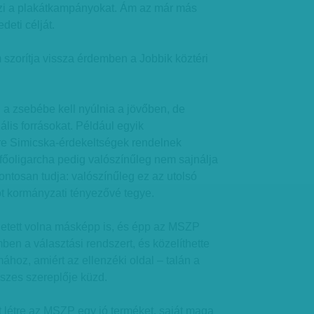
zi a plakátkampányokat. Ám az már más
deti célját.
 szorítja vissza érdemben a Jobbik köztéri
 a zsebébe kell nyúlnia a jövőben, de
gális forrásokat. Például egyik
re Simicska-érdekeltségek rendelnek
főoligarcha pedig valószínűleg nem sajnálja
ontosan tudja: valószínűleg ez az utolsó
ot kormányzati tényezővé tegye.
hetett volna másképp is, és épp az MSZP
ben a választási rendszert, és közelíthette
ához, amiért az ellenzéki oldal – talán a
sszes szereplője küzd.
 létre az MSZP egy jó terméket, saját maga