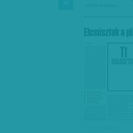
utóbbi években
VH, 2017. június 24.