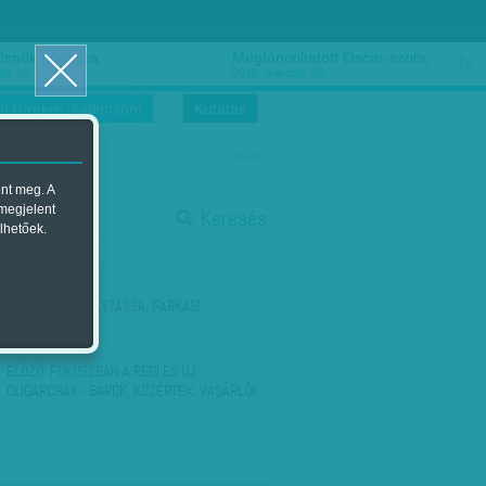
ősnők nőnapra
Megtáncoltatott Oscar-szobor
us 16.
2018. március 16.
i Hírekre, kattintson!
Kutatás
magyar
ent meg. A
start
 megjelent
Keresés
lhetőek.
stop
KÖVETKEZŐ:
FOLYTASSA, FARKAS!
ELŐZŐ:
FÓKUSZBAN A RÉGI ÉS ÚJ
OLIGARCHÁK - BÁRÓK, KÖZÉRTEK, VÁSÁRLÓK