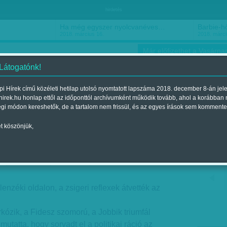
hirdetés
Ha még egyszer nyolcvanéves…
Barbie-h
2018. március 16.
2018. márci
Már előfizethet a Vasárnap
 Látogatónk!
i Hírek című közéleti hetilap utolsó nyomtatott lapszáma 2018. december 8-án jel
hirek.hu honlap ettől az időponttól archívumként működik tovább, ahol a korábban
ókusz
Szerintem
Ízlés
Sport
égi módon kereshetők, de a tartalom nem frissül, és az egyes írások sem kommente
t köszönjük,
 plakáthéjon
egjelent a 2017. június 24.-i lapszámban
enzéki oldalon, a zsigeri reflexek átvették az
ózik, a Fidesz szomorú, a Jobbik triumfál
mutatta, hogy sorvadt el a politikai ráció az