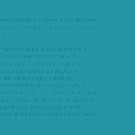
lmek mozgatják a rendszert, a ráció elvesztett.
 esik a „plakátháború” előzményeiről, célszerű
eni.
az eszközt, vallotta Niccolo Machiavelli. A
 szemű purifikátorra véletlenül sem
élt: csakis a sikerről. Ami mindig relatív.
zonyul egymáshoz a feláldozott elv/
 elért cél által megnyíló lehetőség.
és ez? Naná, hogy az. Ahogy a siker, a
gtöbbször nem arról szól a történet, hogy egy kis
gy jó érkezik. Inkább arról, hogy egy kisebb
agyobb rossz. Persze a rossz is relatív.
hogy kitört a káosz, amikor a plakáttörvényről