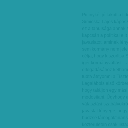
Picinykét jóllakott a f
Simicska Lajos káposzt
ez a tanulsága annak a
kapcsán a politikai eli
javaslatot, aminek lé
sem kormány nem jelent
célja, hogy kiszorítsa 
ígér kormányváltást – 
elfogadásához kétharm
tudta átnyomni a Tiszt
Legalábbis első körben.
hogy találjon egy mási
módosítani. Úgyhogy a 
választási szabályokról
javaslat lényege, hogy
büdzsé támogat/finans
közterületen csak lista