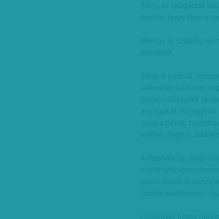
Tény, ez drágábbá tes
kérdés, hogy eléri-e ere
Mert az új szabály nem
jelenlétét.
Tény, a pártnak jobban
vélhetően talál erre le
kutatóműhelyétől rend
anyagokat. Az egykori 
majd a pénzt, hiszen p
esélye, hogy a Jobbik
A tragédia az, hogy le
alakíthatta volna érdem
volna ahhoz a szisztém
Jobbik kivételével – ö
Csakhogy hiába hozott