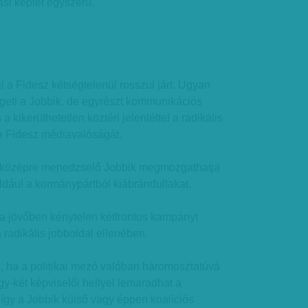
si képlet egyszerű.
l a Fidesz kétségtelenül rosszul járt. Ugyan
geti a Jobbik, de egyrészt kommunikációs
a kikerülhetetlen köztéri jelenléttel a radikális
a a Fidesz médiavalóságát.
bközépre menedzselő Jobbik megmozgathatja
ldául a kormánypártból kiábrándultakat.
a jövőben kénytelen kétfrontos kampányt
 a radikális jobboldal ellenében.
, ha a politikai mező valóban háromosztatúvá
gy-két képviselői hellyel lemaradhat a
 így a Jobbik külső vagy éppen koalíciós