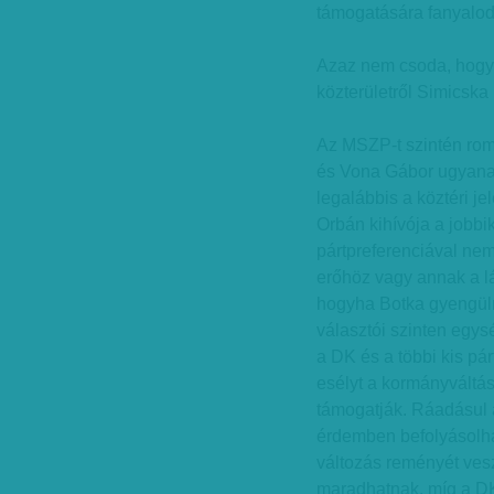
támogatására fanyalod
Azaz nem csoda, hogy 
közterületről Simicska 
Az MSZP-t szintén rom
és Vona Gábor ugyanaz
legalábbis a köztéri je
Orbán kihívója a jobbi
pártpreferenciával ne
erőhöz vagy annak a l
hogyha Botka gyengülni
választói szinten egy
a DK és a többi kis pá
esélyt a kormányváltás
támogatják. Ráadásul a
érdemben befolyásolhat
változás reményét vesz
maradhatnak, míg a DK