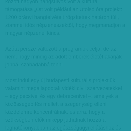
között nagyon hangsúlyos volt a kultúra
támogatása „Ott volt például az Utolsó óra projekt:
1200 órányi hangfelvételt rögzítettek határon túli,
zömmel idős népzenészektől, hogy megmaradjon a
magyar népzenei kincs.
Azóta persze változott a programok célja, de az
nem, hogy mindig az adott emberek életét akarják
jobbá, szabadabbá tenni.
Most indul egy új budapesti kulturális projektjük,
valamint megállapodtak vidéki civil szervezetekkel
– egy pécsivel és egy debrecenivel –, amelyek a
közösségépítés mellett a szegénység elleni
küzdelemre koncentrálnak, és arra, hogy a
szükségben élők miképp juthatnak hozzá a
leghatékonyabban az egészségügyi ellátáshoz és