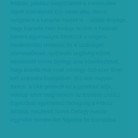
felállás: például megszületett a menekültek
ügyét szabályozó EU–török alku, illetve
megjelent a kanadai modell is – utóbbi lényege,
hogy Kanada nem kívánja lezárni a határait,
hanem egyensúlyra törekszik a szigorú
bevándorlási rendszer és a szükséget
szenvedőknek nyújtandó segítség között.
Mindebből Soros György arra következtetett,
hogy évente már csak mintegy 300 ezer fővel
kell számolni Európában. (És ami nagyon
fontos: a cikk gerincét az a gondolat adja,
miképp lehet megmenteni az Európai Uniót.)
Egyszóval egyértelmű hazugság a Fidesz
állítása, miszerint Soros György évente
egymillió menekültet fogadna be Európába.