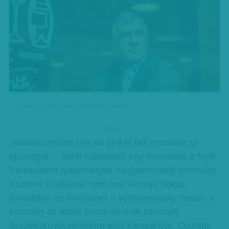
Csontos Csaba - Fotó: Draskovics Ádám
hirdetes
„Mantraszerűen újra és újra el kell mondani az
igazságot” – sűríti küldetését egy mondatba a Nyílt
Társadalom Alapítványok magyarországi szóvivője.
Csontos Csabának nem lesz könnyű dolga:
ismételhet és ismételhet a végtelenségig, hiszen a
kormány az általa Soros-tervnek becézett
összeesküvéselméletre építi kampányát. Csontos