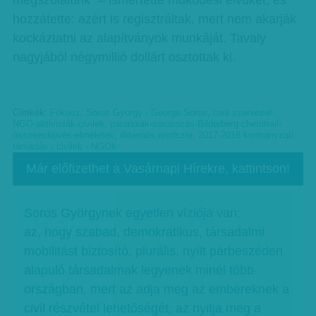
megszólalunk” – ismertette működési elvüket, és
hozzátette: azért is regisztráltak, mert nem akarják
kockáztatni az alapítványok munkáját. Tavaly
nagyjából négymillió dollárt osztottak ki.
Címkék:
Fókusz
,
Soros György - George Soros
,
civil szervezet-
NGO-aktivisták-civilek
,
paranoiák-sorosozás-Bilderberg-chemtrail-
összeesküvés-elméletek
,
illiberális rendszer
,
2017-2018 kormányzati
támadás - civilek - NGOk
Már előfizethet a Vasárnapi Hírekre, kattintson!
Soros Györgynek egyetlen víziója van:
az, hogy szabad, demokratikus, társadalmi
mobilitást biztosító, plurális, nyílt párbeszéden
alapuló társadalmak legyenek minél több
országban, mert az adja meg az embereknek a
civil részvétel lehetőségét, az nyitja meg a