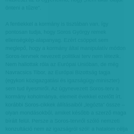
önteni a tűzre”.
A fentiekkel a kormány is tisztában van, így
pontosan tudja, hogy Soros György remek
ellenségkép-alapanyag. Ezért csöppet sem
meglepő, hogy a kormány által manipulatív módon
Soros-tervnek nevezett politikai terv nem létezik.
Nem hallottak róla az Európai Unióban, de még
Navracsics Tibor, az Európai Bizottság tagja
(egykori közigazgatási és igazságügy-miniszter)
sem tud ilyesmiről. Az úgynevezett Soros-terv a
kormány koholmánya, elemeit évekkel ezelőtt írt,
korábbi Soros-cikkek állításaiból „legózta” össze –
olyan mondásokból, amiket később a szerző maga
bírált felül. Persze a Soros-tervről szóló nemzeti
konzultáció nem az igazságról szól: a hatalom célja