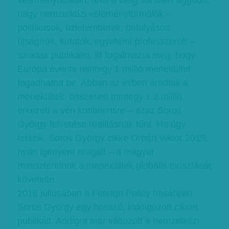
véleményoldalán, ahol a világ sorsáért aggódó,
nagy nemzetközi véleményformálók –
politikusok, üzletemberek, befolyásos
újságírók, kutatók, egyetemi professzorok –
szoktak publikálni. Itt fogalmazta meg, hogy
Európa évente mintegy 1 millió menekültet
fogadhatna be. Abban az évben áradtak a
menekültek, összesen mintegy 1,2 millió
érkezett a vén kontinensre – azaz Soros
György felvetése realitásnak tűnt. Ha úgy
tetszik, Soros György cikke Orbán Viktor 2015.
nyári igényére reagált – a magyar
miniszterelnök a menekültek globális elosztását
követelte.
2016 júliusában a Foreign Policy hasábjain
Soros György egy hosszú, kidolgozott cikket
publikált. Addigra már változott a nemzetközi