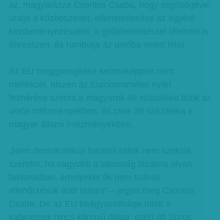
az, magyarázza Csontos Csaba, hogy segítségével
uralja a közbeszédet, ellehetetlenítse az egyéni
kezdeményezéseket, a gyűlöletkeltéssel félelmet is
ébresszen, és rombolja az unióba vetett hitet.
Az EU meggyengítése semmiképpen nem
mellékcél, hiszen az Eurobarométer nyári
felmérése szerint a magyarok 48 százaléka bízik az
uniós intézményekben, és csak 38 százaléka a
magyar állami intézményekben.
„Nem demokratikus hatalmi elitek nem szokták
szeretni, ha nagyobb a lakosság bizalma olyan
faktorokban, amelyeket ők nem tudnak
ellenőrzésük alatt tartani” – jegyzi meg Csontos
Csaba. De az EU beágyazottsága miatt a
kabinetnek nincs könnyű dolga, ezért üti Soros