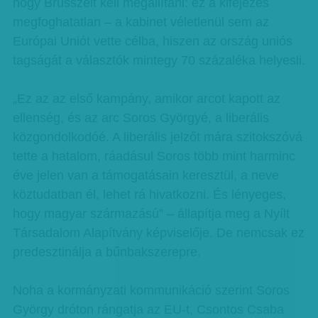
hogy Brüsszelt kell megállítani: ez a kifejezés
megfoghatatlan – a kabinet véletlenül sem az
Európai Uniót vette célba, hiszen az ország uniós
tagságát a választók mintegy 70 százaléka helyesli.
„Ez az az első kampány, amikor arcot kapott az
ellenség, és az arc Soros Györgyé, a liberális
közgondolkodóé. A liberális jelzőt mára szitokszóvá
tette a hatalom, ráadásul Soros több mint harminc
éve jelen van a támogatásain keresztül, a neve
köztudatban él, lehet rá hivatkozni. És lényeges,
hogy magyar származású” – állapítja meg a Nyílt
Társadalom Alapítvány képviselője. De nemcsak ez
predesztinálja a bűnbakszerepre.
Noha a kormányzati kommunikáció szerint Soros
György dróton rángatja az EU-t, Csontos Csaba