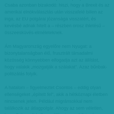
Csaba azonban bizakodó: hiszi, hogy a Brexit és az
amerikai elnökválasztás után visszafelé billen az
inga, az EU polgárai józansága visszatért, és
kevésbé adnak hitelt a – részben orosz ihletésű –
összeesküvés-elméleteknek.
Ám Magyarország egyelőre nem Nyugat: a
bizonytalanságban élő, frusztrált társadalmi
közösség könnyebben elfogadja azt az állítást,
hogy valakik „mozgatják a szálakat”. Azaz bűnbak-
politizálás folyik.
A hatalom – figyelmeztet Csontos – eddig olyan
ellenségeket „épített fel”, akik a hétköznapi életben
nincsenek jelen. Például migránsokkal nem
találkozik az átlagpolgár. Ahogy az sem véletlen,