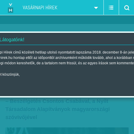
VASÁRNAPI HÍREK
 Látogatónk!
Először kap arcot – Lelepleztük
i Hírek című közéleti hetilap utolsó nyomtatott lapszáma 2018. december 8-án jel
hirek.hu honlap ettől az időponttól archívumként működik tovább, ahol a korábban
az igazi Soros-tervet
égi módon kereshetők, de a tartalom nem frissül, és az egyes írások sem kommente
Szerzők:
Kárpáti János
,
Nagy B. György
| Megjelent a 2017. október
t köszönjük,
07.-i lapszámban
– Miért kapott arcot a „gonosz”
– Beszélgetés Csontos Csabával, a Nyílt
Társadalom Alapítványok magyarországi
szóvivőjével