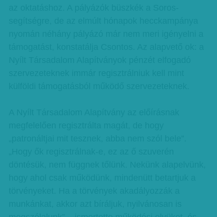
az oktatáshoz. A pályázók büszkék a Soros-
segítségre, de az elmúlt hónapok hecckampánya
nyomán néhány pályázó már nem meri igényelni a
támogatást, konstatálja Csontos. Az alapvető ok: a
Nyílt Társadalom Alapítványok pénzét elfogadó
szervezeteknek immár regisztrálniuk kell mint
külföldi támogatásból működő szervezeteknek.
A Nyílt Társadalom Alapítvány az előírásnak
megfelelően regisztrálta magát, de hogy
„patronáltjai mit tesznek, abba nem szól bele”.
„Hogy ők regisztrálnak-e, ez az ő szuverén
döntésük, nem függnek tőlünk. Nekünk alapelvünk,
hogy ahol csak működünk, mindenütt betartjuk a
törvényeket. Ha a törvények akadályozzák a
munkánkat, akkor azt bíráljuk, nyilvánosan is