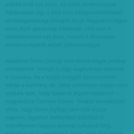
szerint erről szó sincs, az uniós döntéshozatali
folyamatban egy a több ezer befolyásoló/ötletadó
közéletigazdasági szereplő közül. Magyarországon
sincs átütő gazdasági lobbiereje, hisz nem a
befektetéseivel van jelen, hanem a társadalmi
érzékenységéből adódó jótékonysággal.
Ráadásul Soros György nem tekinti magát politikai
szereplőnek. Persze ő vagy alapítványai felemelik
a szavukat, ha a közjót szolgáló szervezeteket
bántja a kormány, de „abba semmilyen módon nem
szólunk bele, hogy éppen ki legyen hatalmon” –
magyarázza Csontos Csaba. További kormányzati
előny, hogy Soros György nem szól vissza
naponta, egyrészt életkorából adódóan is
személyesen nagyon keveset nyilvánul meg,
másrészt az is egyértelmű, hogy „nem akar olajat