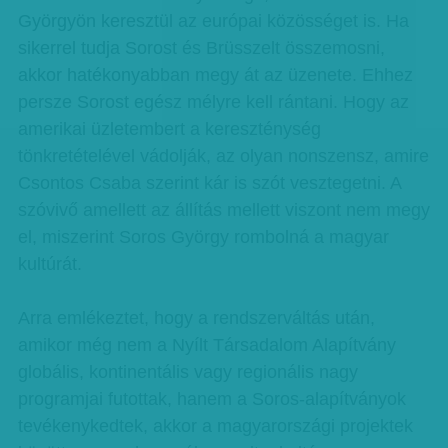
Györgyön keresztül az európai közösséget is. Ha
sikerrel tudja Sorost és Brüsszelt összemosni,
akkor hatékonyabban megy át az üzenete. Ehhez
persze Sorost egész mélyre kell rántani. Hogy az
amerikai üzletembert a kereszténység
tönkretételével vádolják, az olyan nonszensz, amire
Csontos Csaba szerint kár is szót vesztegetni. A
szóvivő amellett az állítás mellett viszont nem megy
el, miszerint Soros György rombolná a magyar
kultúrát.
Arra emlékeztet, hogy a rendszerváltás után,
amikor még nem a Nyílt Társadalom Alapítvány
globális, kontinentális vagy regionális nagy
programjai futottak, hanem a Soros-alapítványok
tevékenykedtek, akkor a magyarországi projektek