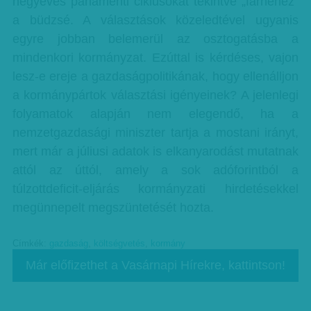
négyéves parlamenti ciklusokat tekintve „farnehéz”
a büdzsé. A választások közeledtével ugyanis
egyre jobban belemerül az osztogatásba a
mindenkori kormányzat. Ezúttal is kérdéses, vajon
lesz-e ereje a gazdaságpolitikának, hogy ellenálljon
a kormánypártok választási igényeinek? A jelenlegi
folyamatok alapján nem elegendő, ha a
nemzetgazdasági miniszter tartja a mostani irányt,
mert már a júliusi adatok is elkanyarodást mutatnak
attól az úttól, amely a sok adóforintból a
túlzottdeficit-eljárás kormányzati hirdetésekkel
megünnepelt megszüntetését hozta.
Címkék:
gazdaság
,
költségvetés
,
kormány
Már előfizethet a Vasárnapi Hírekre, kattintson!