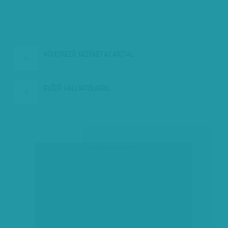
KÖVETKEZŐ:
KEZEKET AZ ASZTAL…
ELŐZŐ:
HALLGATÓLAGOS…
társadalmi célú hirdetés