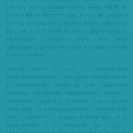
második legnagyobbnak számít. Hogy melyik év
hozta a júliusi rekordot? Nos, a 2011-es, vagyis a
mostani kormányzati ciklusban immár másodszor
fordul elő a különösebb ok nélküli, gigantikus nyári
túlköltekezés. Ráadásul most nem lehet
költségvetési lyukakat tömködni a nyugdíjkaszszák
einstandolásával.
Elemzők szerint a GDP 2,7 százalékában
meghatározott hiánycél csak akkor lesz tartható, ha
a költségvetésbe épített és még megmaradt
tartalékok elköltésétől megtartóztatja magát a
kormányzat. Csakhogy közeledik a kormányzati
ciklus vége. És ahogy éves szinten a tapasztalatok
szerint „orrnehéz” a magyar költségvetés, az is
megfigyelhető a rendszerváltás óta, hogy a