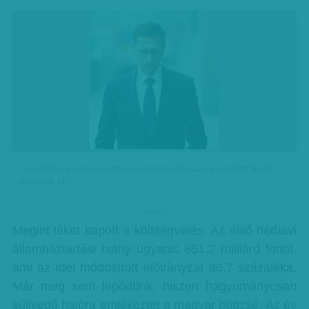
Varga Mihály nemzetgazdasági miniszter törheti a fejét (Fotó: Bócsi
Krisztián, MTI)
hirdetes
Megint léket kapott a költségvetés. Az első héthavi
államháztartási hiány ugyanis 851,2 milliárd forint,
ami az idei módosított előirányzat 96,7 százaléka.
Már meg sem lepődünk, hiszen hagyományosan
süllyedő hajóra emlékeztet a magyar büdzsé. Az év