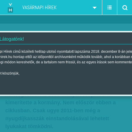
VASÁRNAPI HÍREK
 Látogatónk!
Fejnehézből farsúlyos lehet a
i Hírek című közéleti hetilap utolsó nyomtatott lapszáma 2018. december 8-án jel
hirek.hu honlap ettől az időponttól archívumként működik tovább, ahol a korábban
költségvetés
égi módon kereshetők, de a tartalom nem frissül, és az egyes írások sem kommente
Szerző:
Faragó József
| Megjelent a 2013. augusztus 11.-i lapszámban
t köszönjük,
Gigadeficitet mutat nyár derekán a
költségvetés. Az éves hiánytervet júliusra
kimerítette a kormány. Nem először ebben a
ciklusban. Csak ugye 2011-ben még a
nyugdíjkasszák einstandolásával lehetett
lyukakat tömködni.