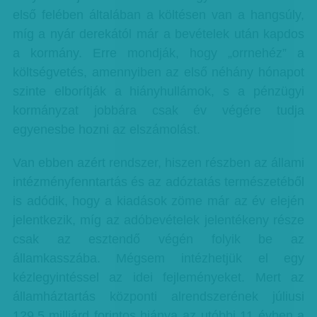
első felében általában a költésen van a hangsúly,
míg a nyár derekától már a bevételek után kapdos
a kormány. Erre mondják, hogy „orrnehéz” a
költségvetés, amennyiben az első néhány hónapot
szinte elborítják a hiányhullámok, s a pénzügyi
kormányzat jobbára csak év végére tudja
egyenesbe hozni az elszámolást.
Van ebben azért rendszer, hiszen részben az állami
intézményfenntartás és az adóztatás természetéből
is adódik, hogy a kiadások zöme már az év elején
jelentkezik, míg az adóbevételek jelentékeny része
csak az esztendő végén folyik be az
államkasszába. Mégsem intézhetjük el egy
kézlegyintéssel az idei fejleményeket. Mert az
államháztartás központi alrendszerének júliusi
129,5 milliárd forintos hiánya az utóbbi 11 évben a