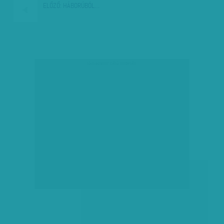
ELŐZŐ:
HÁBORÚBÓL…
társadalmi célú hirdetés