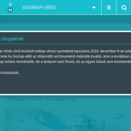
VASÁRNAPI HÍREK
 Látogatónk!
Képünkön a vb egyik
i Hírek című közéleti hetilap utolsó nyomtatott lapszáma 2018. december 8-án jel
hirek.hu honlap ettől az időponttól archívumként működik tovább, ahol a korábban
leglátványosabb helyszíne
égi módon kereshetők, de a tartalom nem frissül, és az egyes írások sem kommente
Szerző:
VH-Vasárnapi Hírek
| Megjelent a 2017. július 29.-i
t köszönjük,
lapszámban
Vasárnap ér véget a 17. FINA vizes
világbajnokság Budapesten.