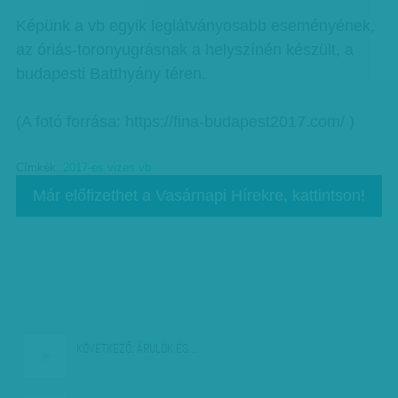
Képünk a vb egyik leglátványosabb eseményének,
az óriás-toronyugrásnak a helyszínén készült, a
budapesti Batthyány téren.
(A fotó forrása: https://fina-budapest2017.com/ )
Címkék:
2017-es vizes vb
Már előfizethet a Vasárnapi Hírekre, kattintson!
KÖVETKEZŐ:
ÁRULÓK ÉS…