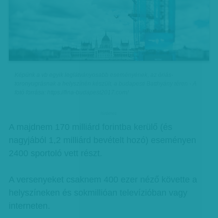
Képünk a vb egyik leglátványosabb eseményének, az óriás-
toronyugrásnak a helyszínén készült, a budapesti Batthyány téren - A
fotó forrása: https://fina-budapest2017.com/
hirdetes
A majdnem 170 milliárd forintba kerülő (és
nagyjából 1,2 milliárd bevételt hozó) eseményen
2400 sportoló vett részt.
A versenyeket csaknem 400 ezer néző követte a
helyszíneken és sokmillióan televízióban vagy
interneten.