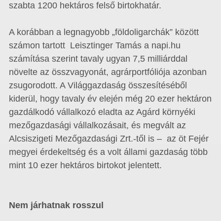
szabta 1200 hektáros felső birtokhatár.
A korábban a legnagyobb „földoligarchák” között
számon tartott Leisztinger Tamás a napi.hu
számítása szerint tavaly ugyan 7,5 milliárddal
növelte az összvagyonát, agrárportfóliója azonban
zsugorodott. A Világgazdaság összesítéséből
kiderül, hogy tavaly év elején még 20 ezer hektáron
gazdálkodó vállalkozó eladta az Agárd környéki
mezőgazdasági vállalkozásait, és megvált az
Alcsiszigeti Mezőgazdasági Zrt.-től is – az öt Fejér
megyei érdekeltség és a volt állami gazdaság több
mint 10 ezer hektáros birtokot jelentett.
Nem járhatnak rosszul