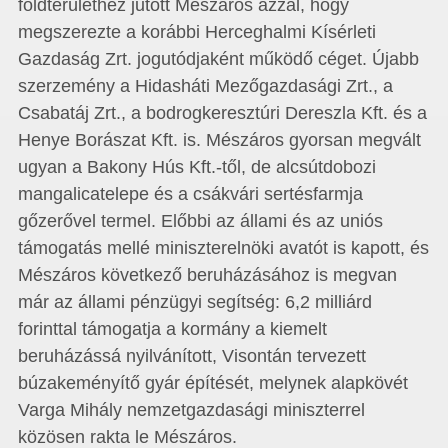
földterülethez jutott Mészáros azzal, hogy
megszerezte a korábbi Herceghalmi Kísérleti
Gazdaság Zrt. jogutódjaként működő céget. Újabb
szerzemény a Hidasháti Mezőgazdasági Zrt., a
Csabatáj Zrt., a bodrogkeresztúri Dereszla Kft. és a
Henye Borászat Kft. is. Mészáros gyorsan megvált
ugyan a Bakony Hús Kft.-től, de alcsútdobozi
mangalicatelepe és a csákvári sertésfarmja
gőzerővel termel. Előbbi az állami és az uniós
támogatás mellé miniszterelnöki avatót is kapott, és
Mészáros következő beruházásához is megvan
már az állami pénzügyi segítség: 6,2 milliárd
forinttal támogatja a kormány a kiemelt
beruházássá nyilvánított, Visontán tervezett
búzakeményítő gyár építését, melynek alapkövét
Varga Mihály nemzetgazdasági miniszterrel
közösen rakta le Mészáros.