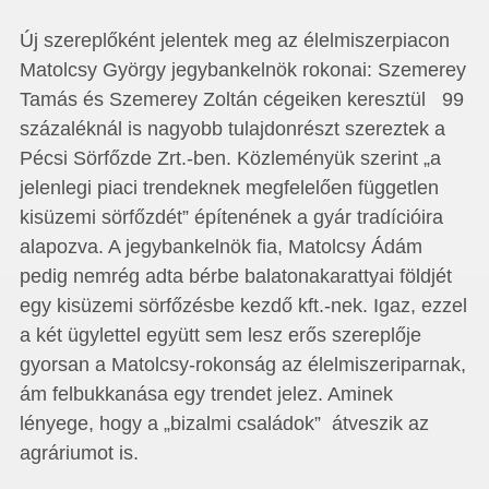
Új szereplőként jelentek meg az élelmiszerpiacon
Matolcsy György jegybankelnök rokonai: Szemerey
Tamás és Szemerey Zoltán cégeiken keresztül 99
százaléknál is nagyobb tulajdonrészt szereztek a
Pécsi Sörfőzde Zrt.-ben. Közleményük szerint „a
jelenlegi piaci trendeknek megfelelően független
kisüzemi sörfőzdét” építenének a gyár tradícióira
alapozva. A jegybankelnök fia, Matolcsy Ádám
pedig nemrég adta bérbe balatonakarattyai földjét
egy kisüzemi sörfőzésbe kezdő kft.-nek. Igaz, ezzel
a két ügylettel együtt sem lesz erős szereplője
gyorsan a Matolcsy-rokonság az élelmiszeriparnak,
ám felbukkanása egy trendet jelez. Aminek
lényege, hogy a „bizalmi családok” átveszik az
agráriumot is.