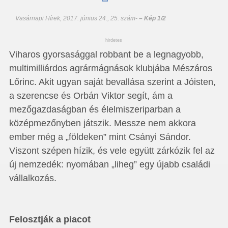
Vasárnapi Hírek, 2017. június 24., 25. szám
-
– Kép 1/2
hirdetes
Viharos gyorsasággal robbant be a legnagyobb,
multimilliárdos agrármágnások klubjába Mészáros
Lőrinc. Akit ugyan saját bevallása szerint a Jóisten,
a szerencse és Orbán Viktor segít, ám a
mezőgazdaságban és élelmiszeriparban a
középmezőnyben játszik. Messze nem akkora
ember még a „földeken” mint Csányi Sándor.
Viszont szépen hízik, és vele együtt zárkózik fel az
új nemzedék: nyomában „liheg” egy újabb családi
vállalkozás.
Felosztják a piacot