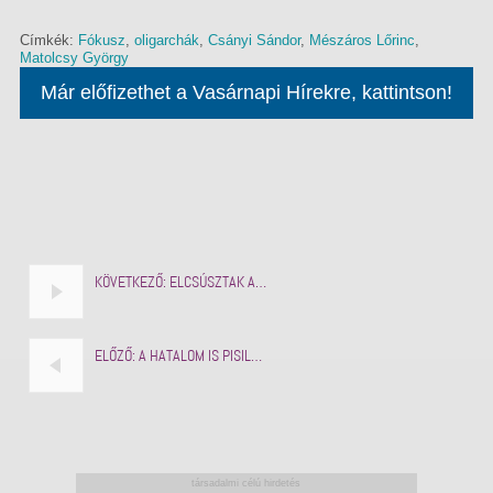
Címkék:
Fókusz
,
oligarchák
,
Csányi Sándor
,
Mészáros Lőrinc
,
Matolcsy György
Már előfizethet a Vasárnapi Hírekre, kattintson!
KÖVETKEZŐ:
ELCSÚSZTAK A…
ELŐZŐ:
A HATALOM IS PISIL…
társadalmi célú hirdetés