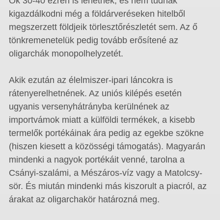
Ők 30-40 ezren is lehetnek, és nem tudnák
kigazdálkodni még a földárveréseken hitelből
megszerzett földjeik törlesztőrészletét sem. Az ő
tönkremenetelük pedig tovább erősítené az
oligarchák monopolhelyzetét.
Akik ezután az élelmiszer-ipari láncokra is
rátenyerelhetnének. Az uniós kilépés esetén
ugyanis versenyhátrányba kerülnének az
importvámok miatt a külföldi termékek, a kisebb
termelők portékáinak ára pedig az egekbe szökne
(hiszen kiesett a közösségi támogatás). Magyarán
mindenki a nagyok portékáit venné, tarolna a
Csányi-szalámi, a Mészáros-víz vagy a Matolcsy-
sör. És miután mindenki más kiszorult a piacról, az
árakat az oligarchakör határozná meg.