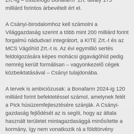
Zrt.-ig – összefogó Bonafarm Zrt. tavaly 175
milliárd forintos árbevételt ért el.
A Csányi-birodalomhoz kell számolni a
Világgazdaság szerint a több mint 200 milliárd forint
forgalmú nádudvari integrátort, a KITE Zrt.-t és az
MCS Vágóhíd Zrt.-t is. Az évi egymillió sertés
feldolgozására képes mohácsi gigavágóhíd pedig
nemrég került formálisan – vagyonkezelő cégek
közbeiktatásával – Csányi tulajdonába.
A tervek is ambiciózusak: a Bonafarm 2024-ig 120
milliárd forint befektetéssel számol, amelynek felét
a Pick húsüzemfejlesztésére szánják. A Csányi-
gazdaság fejlődését az is segíti, hogy az általa
használt területet mintagazdasággá minősítette a
kormány, így nem vonatkozik rá a földtörvény