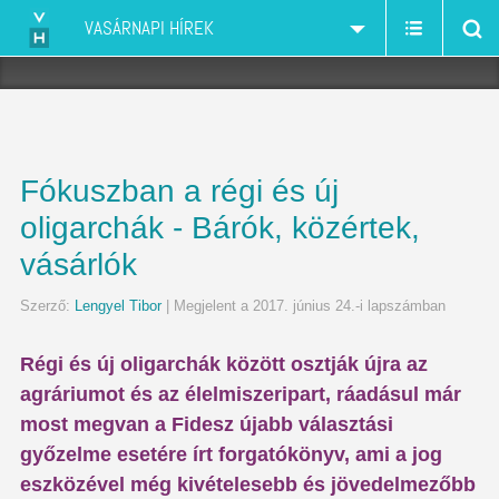
VASÁRNAPI HÍREK
Fókuszban a régi és új
oligarchák - Bárók, közértek,
vásárlók
Szerző:
Lengyel Tibor
| Megjelent a 2017. június 24.-i lapszámban
Régi és új oligarchák között osztják újra az
agráriumot és az élelmiszeripart, ráadásul már
most megvan a Fidesz újabb választási
győzelme esetére írt forgatókönyv, ami a jog
eszközével még kivételesebb és jövedelmezőbb