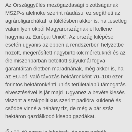
Az Országgyűlés mezőgazdasági bizottságának
MSZP-s alelnöke szerint ráadásul ez segítheti az
agrároligarchákat a túlélésben akkor is, ha „esetleg
valamilyen okból Magyarországnak el kellene
hagynia az Európai Uniót”. Az ország kilépése
esetén ugyanis az ebben a rendszerben helyzetbe
hozott, megerősített nagybirtokok méretüknél és az
élelmiszeriparban betöltött súlyuknál fogva
garantáltan életben maradnának, még akkor is, ha
az EU-ból való távozás hektáronként 70–100 ezer
forintos hektáronkénti uniós területalapú támogatás
elvesztésével is jár majd. Ugyanez a bevételkiesés
viszont a szakpolitikus szerint padlóra küldené és
csődbe vinné a néhány tíz, de még a pár száz
hektáron gazdálkodó kisebb gazdákat.