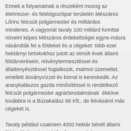
Ennek a folyamatnak a részeként mozog az
élelmiszer- és feldolgozóipar területén Mészáros
Lőrinc felcsúti polgármester és milliárdos
mindenes. A vagyonát tavaly 100 milliárd forinttal
növelni képes Mészáros érdekeltségei egyre-másra
vásárolták fel a földeket és a cégeket: több ezer
hektárnyi birtokokhoz jutott az elmúlt évek állami
földárverésein, növénytermesztéssel és
állattenyésztéssel foglalkozik, malmot üzemeltet,
emellett ásványvízzel és borral is kereskedik. Az
aranykalászos gazda minősítéssel is rendelkező
felcsúti polgármester agrárbirodalmának ékköve
továbbra is a Búzakalász 66 Kft., de felvásárol más
cégeket is.
Tavaly például csaknem 4000 hektár bérelt állami