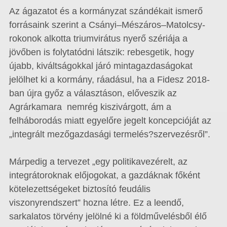
Az ágazatot és a kormányzat szándékait ismerő
forrásaink szerint a Csányi–Mészáros–Matolcsy-
rokonok alkotta triumvirátus nyerő szériája a
jövőben is folytatódni látszik: rebesgetik, hogy
újabb, kiváltságokkal járó mintagazdaságokat
jelölhet ki a kormány, ráadásul, ha a Fidesz 2018-
ban újra győz a választáson, előveszik az
Agrárkamara nemrég kiszivárgott, ám a
felháborodás miatt egyelőre jegelt koncepcióját az
„integrált mezőgazdasági termelés?szervezésről”.
Márpedig a tervezet „egy politikavezérelt, az
integrátoroknak előjogokat, a gazdáknak főként
kötelezettségeket biztosító feudális
viszonyrendszert” hozna létre. Ez a leendő,
sarkalatos törvény jelölné ki a földművelésből élő