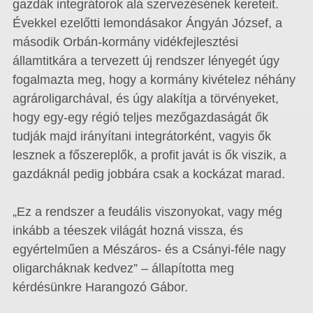
gazdák integrátorok alá szervezésének kereteit.
Évekkel ezelőtti lemondásakor Ángyán József, a
második Orbán-kormány vidékfejlesztési
államtitkára a tervezett új rendszer lényegét úgy
fogalmazta meg, hogy a kormány kivételez néhány
agrároligarchával, és úgy alakítja a törvényeket,
hogy egy-egy régió teljes mezőgazdaságát ők
tudják majd irányítani integrátorként, vagyis ők
lesznek a főszereplők, a profit javát is ők viszik, a
gazdáknál pedig jobbára csak a kockázat marad.
„Ez a rendszer a feudális viszonyokat, vagy még
inkább a téeszek világát hozná vissza, és
egyértelműen a Mészáros- és a Csányi-féle nagy
oligarcháknak kedvez” – állapította meg
kérdésünkre Harangozó Gábor.